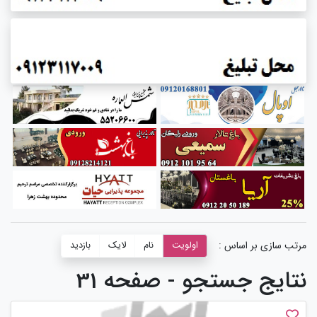
مرتب سازی بر اساس :
اولویت
نام
لایک
بازدید
نتایج جستجو - صفحه 31