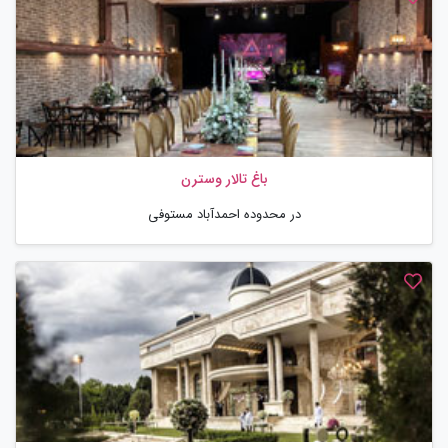
باغ تالار وسترن
در محدوده احمدآباد مستوفی