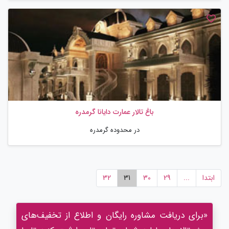
باغ تالار عمارت دایانا گرمدره
در محدوده گرمدره
ابتدا
...
29
30
31
32
«برای دریافت مشاوره رایگان و اطلاع از تخفیف‌های