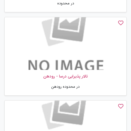
در محدوده
تالار پذیرایی درسا - رودهن
در محدوده رودهن