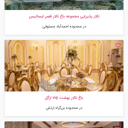
تالار پذیرایی مجموعه باغ تالار قصر ایساتیس
در محدوده احمدآباد مستوفی
باغ تالار بهشت vip ازگل
در محدوده بزرگراه ارتش