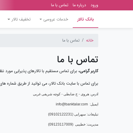
ورود
درباره ما
تماس با ما
(current)
بانک تالار
خدمات عروسی
تخفیف تالار
خانه
تماس با ما
تماس با ما
کاربر گرامی،
برای تماس مستقیم با تالارهای پذیرایی مورد نظر
برای تماس با سایت بانک تالار، می توانید از طریق شماره های ذی
آدرس:
هروی - خ ضابطی - کوچه شریفی غربی
ایمیل: info@banktalar.com
تبلیغات: سهرابی (09102122231)
مدیریت: خطیبی (09123117009)