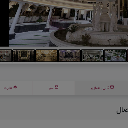
گالری تصاویر
منو
نظرات
صال