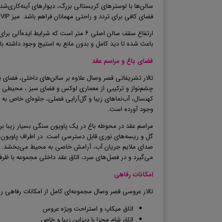
سالن‌ها با لوسترهای کریستالی بزرگ، دیوارهای آینه‌کاری‌شد
فضای کافی برای تردد و راحتی مهمانان فراهم باشد. میز
VIP
ارتفاع سقف سالن اصلی ۶ متر است که شرا
باعث شده تا دید کامل و بدون مانع به استیج وجود داشته با
فضای باغ و مراسم عقد
تالار تشریفاتی قصر وصال علاوه بر سالن‌های داخلی، فضای باغ
چشم‌نواز و ترکیبی از معماری لوکس و فضای سبز ، محیطی 
کهنسال، آب‌نماهای زیبا و گل‌آرایی فصلی، جلوه‌ای خاص به
وجود آورده است
.
مراسم عقد در محوطه باغ در یک پاویون سنگی بسیار زیبا برگز
گل و ریسه‌های نوری قابل دسترسی است. در اطراف پاویون، آب
صدای ملایم جریان آب، آرامش خاصی به محیط می‌بخشد
.
می‌گیرد و در فصل‌های سرد، اتاق عقد داخلی مجموعه با ظرفیت ۴۰ نفر جایگزین مناسب
امکانات رفاهی
تالار عروسی قصر وصال مجموعه‌ای کامل از امکانات رفاهی را د
اتاق میکاپ و استراحت ویژه عروس
اتاق شام مجزا با دیزاین زیبا و خاص