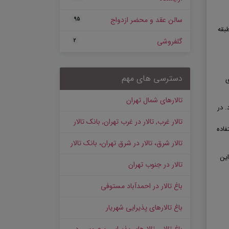
سالن عقد و محضر ازدواج
95
۲۲۰ متر مربع در چهار طبقه
گلفروشی
2
دسترسی های مهم
ی
تالارهای شمال تهران
د. در
تالار غرب, تالار در غرب تهران, بانک تالار
فاده
تالار شرق، تالار در شرق تهران، بانک تالار
ین
تالار در جنوب تهران
باغ تالار در احمدآباد مستوفی
باغ تالارهای پذیرایی شهریار