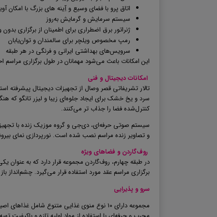
اتاق پرو با فضای وسیع و آِینه های بزرگ با امکان آوی
سیستم سرمایش و گرمایش به‌روز
ژنراتور برق اضطراری برای اطمینان از برگزاری بدون 
رمپ مخصوص ویلچر برای سالمندان و توان‌یابان
سرویس‌های بهداشتی ایرانی و فرنگی در هر طبقه
این امکانات باعث می‌شود مهمانان در طول برگزاری مراسم 
امکانات دیجیتال و فنی
تالار تشریفاتی قصر وصال از تجهیزات دیجیتال پیشرفته است
سرد و یخ خشک برای ایجاد جلوه‌ای زیبا و لیزر تانگو که ه
کنترل‌شده فضا را جذاب تر می‌کنند
.
سیستم صوتی حرفه‌ای، دی‌جی و گروه موزیک زنده با تجهیز
و تصاویر زنده مراسم نصب شده است. نورپردازی نمای بیرونی
روف‌گاردن و فضاهای ویژه
در طبقه چهارم، روف‌گاردن مجموعه قرار دارد که به عنوان ی
برگزاری مراسم عقد مورد استفاده قرار می‌گیرد. چشم‌انداز 
سرو و پذیرایی
مجموعه دارای ۱۰
نوع منوی غذایی متنوع
شامل غذاهای اصیل
مجرب و حرفه‌ای با استفاده از مواد اولیه تازه و باکیفیت 