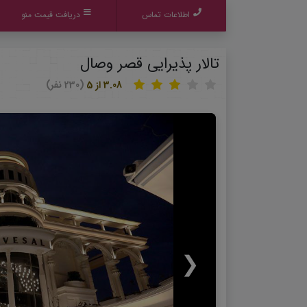
اطلاعات تماس
دریافت قیمت منو
تالار پذیرایی قصر وصال
3.08 از 5
(230 نفر)
❮