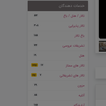
خدمات دهندگان
تالار / هتل / باغ
512
تالار پذیرایی
308
باغ تالار
185
تشریفات عروسی
124
هتل
19
تالار های ممتاز
vvip
17
تالار های تشریفاتی
vip
7
مزون
79
آتلیه
85
آرایشگاه
185