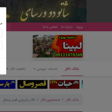
می
ورود
درباره ما
تماس با ما
(current)
بانک تالار
خدمات عروسی
تخفیف تالار
بانک تالار
جستجوی تالار
تالار پذیرایی قصر وصال