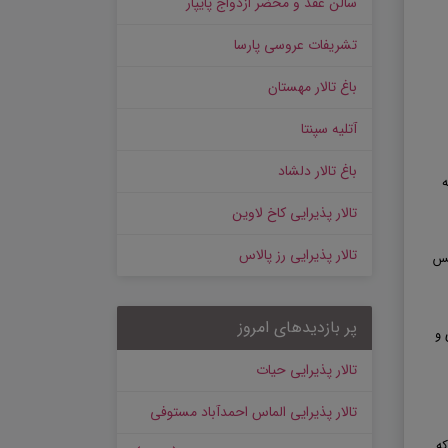
سالن عقد و محضر ازدواج پایپار
تشریفات عروسی پارسا
باغ تالار مهستان
آتلیه سپنتا
باغ تالار دلشاد
ه
تالار پذیرایی کاخ لاوین
تالار پذیرایی رز پالاس
کس
پر بازدیدهای امروز
 و
تالار پذیرایی حیات
تالار پذیرایی الماس احمدآباد مستوفی
که