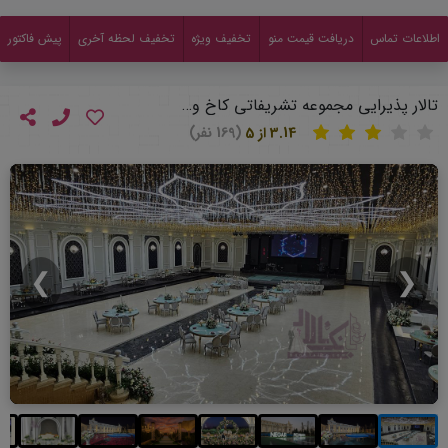
اطلاعات تماس
دریافت قیمت منو
تخفیف ویژه
تخفیف لحظه آخری
پیش فاکتور
تالار پذیرایی مجموعه تشریفاتی کاخ ورسای
3.14 از 5
(169 نفر)
❯
❮