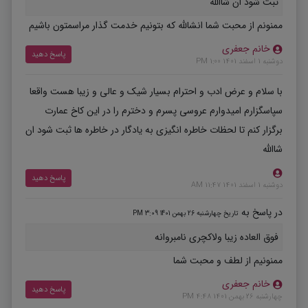
ثبت شود ان شاالله
ممنونم از محبت شما انشالله که بتونیم خدمت گذار مراسمتون باشیم
خانم جعفری
پاسخ دهید
دوشنبه 1 اسفند 1401 1:00 PM
با سلام و عرض ادب و احترام بسیار شیک و عالی و زیبا هست واقعا
سپاسگزارم امیدوارم عروسی پسرم و دخترم را در این کاخ عمارت
برگزار کنم تا لحظات خاطره انگیزی به یادگار در خاطره ها ثبت شود ان
شاالله
پاسخ دهید
دوشنبه 1 اسفند 1401 11:47 AM
در پاسخ به
تاریخ چهارشنبه 26 بهمن 1401 3:09 PM
فوق العاده زیبا ولاکچری نامبروانه
ممنونیم از لطف و محبت شما
خانم جعفری
پاسخ دهید
چهارشنبه 26 بهمن 1401 4:48 PM