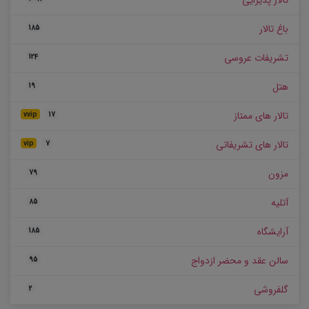
تالار پذیرایی
باغ تالار
185
تشریفات عروسی
124
هتل
19
تالار های ممتاز
vvip
17
تالار های تشریفاتی
vip
7
مزون
79
آتلیه
85
آرایشگاه
185
سالن عقد و محضر ازدواج
95
گلفروشی
2