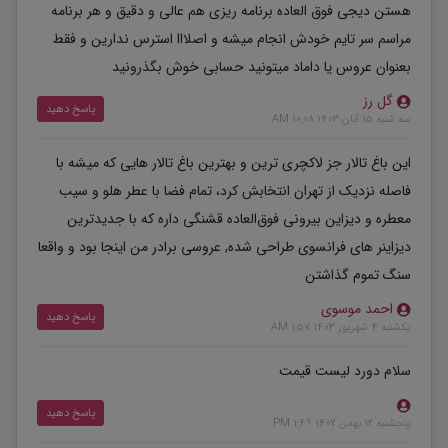
هستن دیجی فوق العاده برنامه ریزی هم عالی و دقیق و هر برنامه
مراسم سر تایم خودش انجام میشه و اصلااا استرس ندارین و فقط
بعنوان عروس یا داماد میتونید حسابی خوش بگذرونید
گل رز
پاسخ دهید
سه شنبه 15 آبان 1403 10:08 AM
این باغ تالار جز لاکچری ترین و بهترین باغ تالار هایی که میشه با
فاصله نزدیک از تهران انتخابش کرد، تمام فضا با عطر هلو و سیب
معطره و دیزاین بیرونی فوق‌العاده قشنگی داره که با جدیدترین
دیزاینر های فرانسوی طراحی شده, عروسی برادر من اینجا بود و واقعا
سنگ تموم گذاشتن
احمد موسوی
پاسخ دهید
یکشنبه 4 شهریور 1403 1:57 AM
سلام دورد لیست قیمت
پاسخ دهید
پنجشنبه 12 بهمن 1402 1:49 PM