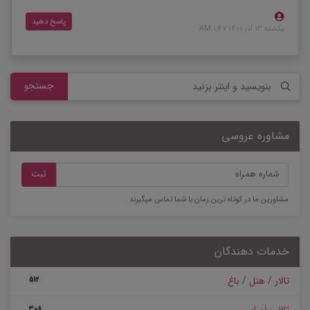
پاسخ دهید
یکشنبه 13 آذر 1401 1:47 AM
جستجو
مشاوره عروسی
ثبت
مشاورین ما در کوتاه ترین زمان با شما تماس میگیرند .
خدمات دهندگان
تالار / هتل / باغ
512
308