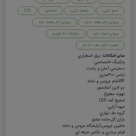
شمع آرایی
مشعل آرایی
آسانسور
LCD
ورودی ایام هفته: ندارد
ورودی آخر هفته: دارد
ورودی اعیاد: دارد
پارکینگ: 80 خودرو
ظرفیت اتاق عقد: 100 نفر
سایر امکانات:
برق اضطراري
پاركينگ اختصاصي
دسترسي آسان و راحت
تراس ٣٠٠متري
VIPشام عروس و داماد
دو لاين آسانسور
تهويه مطبوع
استيج كف LED
ميوه آرايي
گروه دف نوازي
باران گل،جاده عشق
ماشين عروس،آرايشگاه عروس و داماد
فيلم برداري و عكاس حرفه اي