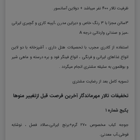
ظرفیت تالار ۴۰۰ نفر میباشد + دولاین آسانسور.
۳سالن مجزا با ۳ رنگ خاص و دیزاین مدرن ،آیینه کاری و گچبری ایرانی
،میز و صندلی وارداتی درجه A
استفاده از کادری مجرب با تحصیلات هتل داری ، آشپزخانه با دو لاین
انواع غذاهای ایرانی و فرنگی ، انواع فینگر فود و بره درسته و ماهی شیر
و بوقلمون به سلیقه مشتری انجام میگردد .
تسویه کامل بعد از رضایت مشتری
تخفیفات تالار مهرماندگار آخرین فرصت قبل ازتغییر منوها
پکیج شماره ۱
جوجه کباب مخصوص ۲۷۰ گرم+برنج ایرانی،سالاد فصل ، نوشابه
قوطی،آب معدنی.