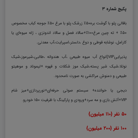
پکیج شماره ۳
باقالی پلو با گوشت بره۵۰٪ زرشک پلو با مرغ ۵۰٪ جوجه کباب مخصوص
۵۰٪ + ته چین مرغ۱۰۰٪+سالاد فصل و سالاد اندونزی ، ژله میوه‌ای یا
کارامل، نوشابه قوطی و دوغ ،دلستر،اسپرایت،آب معدنی.
پذیراییVIP(انواع آب میوه طبیعی ،آب هندوانه ،طالبی،شیرموز،شیک
نوتلا،شیک شیر پسته،شیک موز شکلات و قهوه +لیموناد و موهیتو
طبیعی و دمنوش مراکشی به صورت نامحدود.
دیجی یا خواننده+ سیستم صوتی حرفه‌ای+نورپردازی+میز شام
VIP+آتش بازی و مه سرد+ورودی و پارکینگ با ظرفیت ۱۵۰ خودرو.
۵۰ نفر {۱۱۰ میلیون}
۱۰۰ نفر {۲۰۰ میلیون}