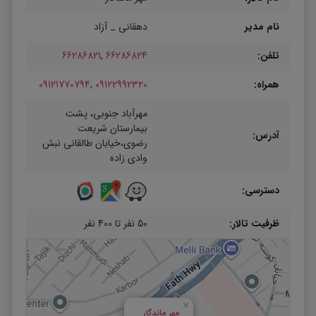
نام مدیر
دهقانی _ آزاد
تلفن:
66286824
,
66286821
همراه:
09122992320
,
09121770794
مهرآباد جنوبی، پشت
بیمارستان شریعت
آدرس:
رضوی،خیابان طالقانی نبش
وادی زاده
دسترسی:
ظرفیت تالار:
50 نفر تا 400 نفر
×
مهر ماندگار