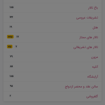
باغ تالار
185
تشریفات عروسی
124
هتل
19
تالار های ممتاز
vvip
17
تالار های تشریفاتی
vip
7
مزون
79
آتلیه
85
آرایشگاه
185
سالن عقد و محضر ازدواج
95
گلفروشی
2