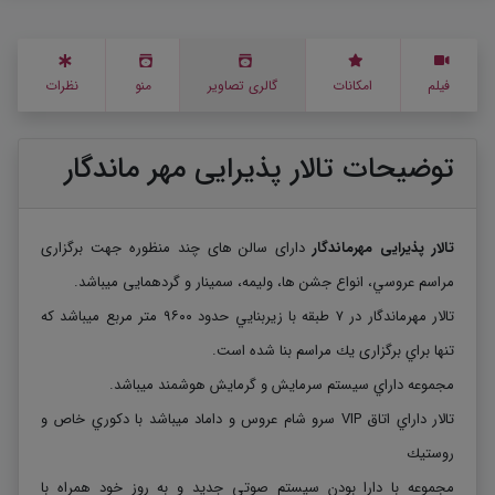
فیلم
امکانات
گالری تصاویر
منو
نظرات
توضیحات تالار پذیرایی مهر ماندگار
تالار پذيرایی مهرماندگار
دارای سالن های چند منظوره جهت برگزاری
مراسم عروسي، انواع جشن ها، وليمه، سمينار و گردهمايی ميباشد.
تالار مهرماندگار در ٧ طبقه با زيربنايي حدود ٩٦٠٠ متر مربع ميباشد كه
تنها براي برگزاری يك مراسم بنا شده است.
مجموعه داراي سيستم سرمايش و گرمايش هوشمند ميباشد.
تالار داراي اتاق VIP سرو شام عروس و داماد ميباشد با دكوري خاص و
روستيك
مجموعه با دارا بودن سيستم صوتي جديد و به روز خود همراه با