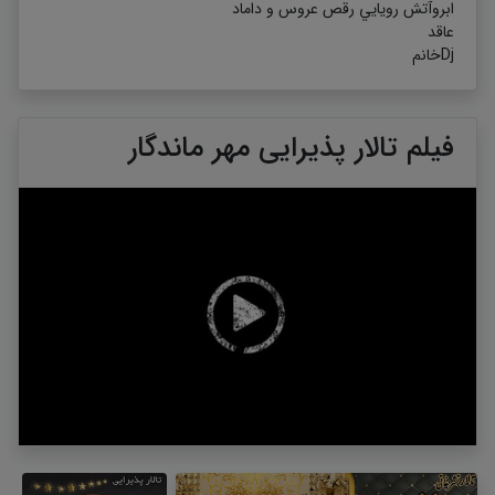
ابروآتش رويايي رقص عروس و داماد
عاقد
Djخانم
فیلم تالار پذیرایی مهر ماندگار