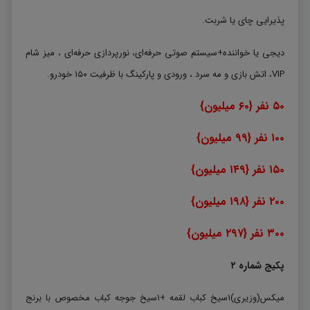
پذیرایی چای یا شربت.
دیجی یا خواننده+سیستم صوتی حرفه‌ای، نورپردازی حرفه‌ای ، میز شام
VIP، اتش بازی و مه سرد ، ورودی و پارکینگ با ظرفیت ۱۵۰ خودرو.
۵۰ نفر {۶۰ میلیون}
۱۰۰ نفر {۹۹ میلیون}
۱۵۰ نفر {۱۴۹ میلیون}
۲۰۰ نفر {۱۹۸ میلیون}
۳۰۰ نفر {۲۹۷ میلیون}
پکیج شماره ۲
میکس(وزیری)۱سیخ کباب لقمه +۱سیخ جوجه کباب مخصوص با برنج