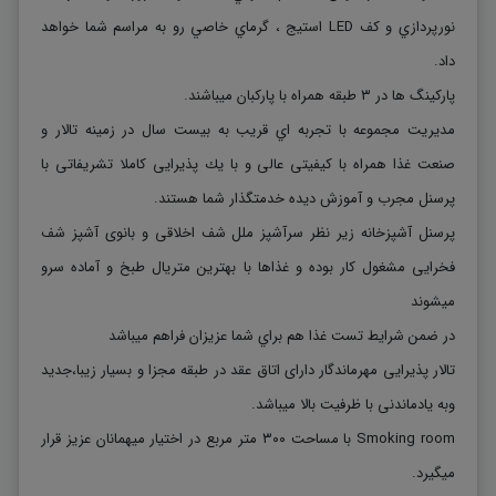
نورپردازي و كف LED استيج ، گرماي خاصي رو به مراسم شما خواهد
داد.
پاركينگ ها در ٣ طبقه همراه با پاركبان ميباشند.
مديريت مجموعه با تجربه اي قريب به بيست سال در زمينه تالار و
صنعت غذا همراه با كيفيتی عالی و با يك پذيرايی كاملا تشريفاتی با
پرسنل مجرب و آموزش ديده خدمتگذار شما هستند.
پرسنل آشپزخانه زير نظر سرآشپز ملل شف اخلاقی و بانوی آشپز شف
فخرايی مشغول كار بوده و غذاها با بهترين متريال طبخ و آماده سرو
ميشوند
در ضمن شرايط تست غذا هم براي شما عزيزان فراهم ميباشد
تالار پذيرايی مهرماندگار دارای اتاق عقد در طبقه مجزا و بسيار زيبا،جديد
وبه يادماندنی با ظرفيت بالا ميباشد.
Smoking room با مساحت ٣٠٠ متر مربع در اختيار ميهمانان عزيز قرار
ميگيرد.