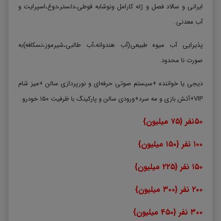
ایرانی و سالاد فصل و ژله کارامل ونوشابه قوطی،دلستر،دوغ،اسپرایت و
آب معدنی.
پذیرایی آب میوه طبیعی(آب هندوانه،آب طالبی،شیرموز،نسکافه)به
صورت نا محدود.
دیجی یا خواننده +سیستم صوتی حرفه‌ای و نورپردازی سالن +میز شام
VIP+آتش بازی و مه سرد+ورودی سالن و پارکینگ با ظرفیت ۱۵۰ خودرو.
۵۰نفر {۷۵ میلیون}
۱۰۰ نفر {۱۵۰ میلیون}
۱۵۰ نفر {۲۲۵ میلیون}
۲۰۰ نفر {۳۰۰ میلیون}
۳۰۰ نفر {۴۵۰ میلیون}