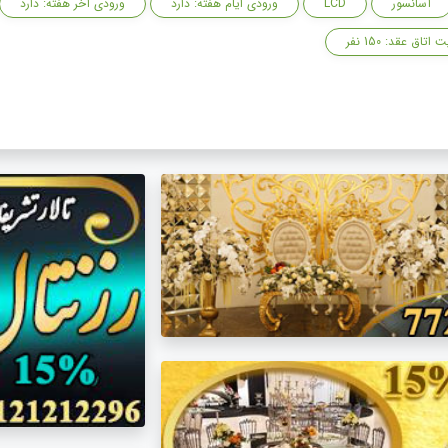
آسانسور
LCD
ورودی ایام هفته: دارد
ورودی آخر هفته: دارد
اتاق عقد: 150 نفر