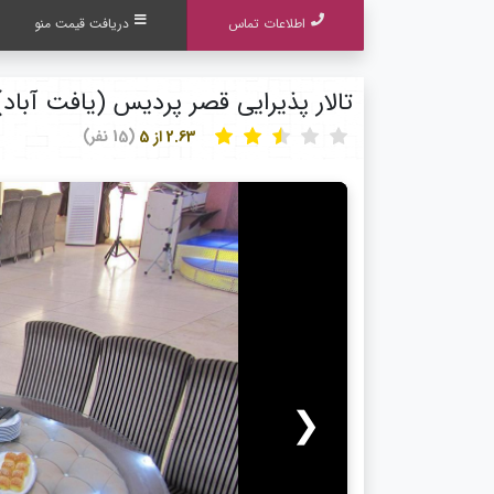
اطلاعات تماس
دریافت قیمت منو
تالار پذیرایی قصر پردیس (یافت آباد)
2.63 از 5
(15 نفر)
❮