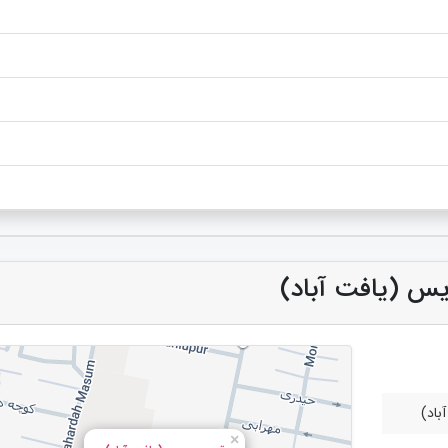
دیس (یافت آباد)
باد)
×