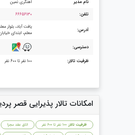
نام مدیر
آهنگری نمین
تلفن:
66656130
یافت آباد، بلوار معل
آدرس:
معلم، ابتدای خیابان
دسترسی:
ظرفیت تالار:
100 نفر تا 600 نفر
امکانات تالار پذیرایی قصر پرد
ظرفیت تالار
: 100 نفر تا 600 نفر
اتاق عقد مجزا