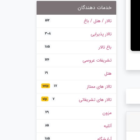
خدمات دهندگان
تالار / هتل / باغ
512
تالار پذیرایی
308
باغ تالار
185
تشریفات عروسی
124
هتل
19
تالار های ممتاز
vvip
17
تالار های تشریفاتی
vip
7
مزون
79
آتلیه
85
آرایشگاه
185