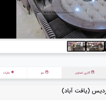
گالری تصاویر
منو
نظرات
ردیس (یافت آباد)