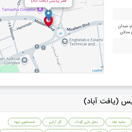
قصر پردیس (یافت آباد)
م، میدان
 مدائن
Leaflet
یس (یافت آباد)
سفره عقد
محل بازی کودک
گل آرایی
شستشوی میوه