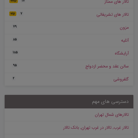
تالار های ممتاز
vvip
17
تالار های تشریفاتی
vip
7
مزون
79
آتلیه
85
آرایشگاه
185
سالن عقد و محضر ازدواج
95
گلفروشی
2
دسترسی های مهم
تالارهای شمال تهران
تالار غرب, تالار در غرب تهران, بانک تالار