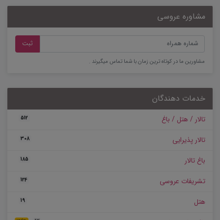
مشاوره عروسی
ثبت
مشاورین ما در کوتاه ترین زمان با شما تماس میگیرند .
خدمات دهندگان
تالار / هتل / باغ
512
تالار پذیرایی
308
باغ تالار
185
تشریفات عروسی
124
هتل
19