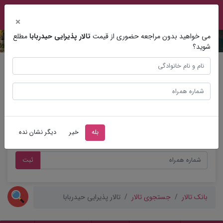
×
می خواهید بدون مراجعه حضوری از قیمت
تالار پذیرایی حیدربابا
مطلع
شوید؟
مشاوره عروسی
بله
خیر
دیگر نشان نده
ثبت
بانک تالار
جستجوی تالار
تالار پذیرایی حیدربابا