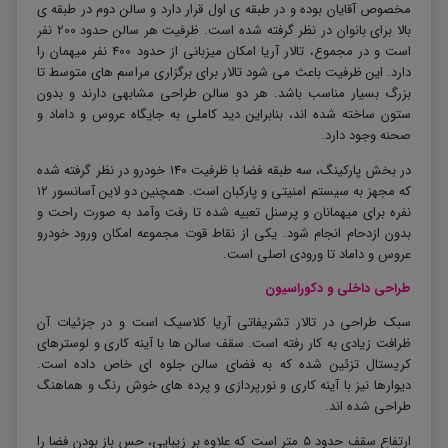
مخصوص آقایان بوده و در طبقه ی اول قرار دارد و سالن دوم در طبقه ی
بالا برای بانوان در نظر گرفته شده است. ظرفیت هر سالن حدود 200 نفر
است و در مجموع، تالار آریا امکان میزبانی از حدود 400 نفر میهمان را
دارد. این ظرفیت باعث می شود تالار برای برگزاری مراسم های متوسط تا
بزرگ بسیار مناسب باشد
.
هر دو سالن طراحی مشابهی دارند و بدون
ستون ساخته شده اند، بنابراین دید کاملی به جایگاه عروس و داماد و
صحنه وجود دارد.
در بخش پارکینگ، سه طبقه فضا با ظرفیت 140 خودرو در نظر گرفته شده
که مجهز به سیستم امنیتی و پارکبان است. همچنین دو لاین آسانسور ۱۲
نفره برای میهمانان و پرسنل تعبیه شده تا رفت وآمد به صورت راحت و
بدون ازدحام انجام شود. یکی از نقاط قوت مجموعه امکان ورود خودرو
عروس و داماد تا ورودی اصلی است.
طراحی داخلی و دکوراسیون
سبک طراحی در تالار تشریفاتی آریا کلاسیک است و در جزئیات آن
ظرافت زیادی به کار رفته است. سقف سالن ها با آینه کاری و لوسترهای
کریستال تزئین شده که به فضای سالن جلوه ای خاص داده است.
دیوارها نیز با آینه کاری و نورپردازی و پرده های خوش رنگ و هماهنگ
طراحی شده اند
.
ارتفاع سقف حدود ۵ متر است که علاوه بر زیبایی، حس باز بودن فضا را