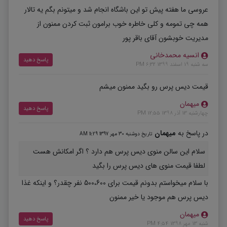
عروسی ما هفته پیش تو این باشگاه انجام شد و میتونم بگم یه تالار
همه چی تمومه و کلی خاطره خوب برامون ثبت کردن ممنون از
مدیریت خوبشون آقای باقر پور
انسیه محمدخانی
پاسخ دهید
سه شنبه 19 اسفند 1399 6:32 PM
قیمت دیس پرس رو بگید ممنون میشم
میهمان
پاسخ دهید
چهارشنبه 13 آذر 1398 12:55 PM
در پاسخ به
میهمان
تاریخ دوشنبه 30 مهر 1397 11:29 AM
سلام این سالن منوی دیس پرس هم دارد ؟ اگر امکانش هست
لطفا قیمت منوی های دیس پرس را بگید
با سلام میخواستم بدونم قیمت برای 500،600 نفر چقدر؟ و اینکه غذا
دیس پرس هم موجود یا خیر ممنون
میهمان
پاسخ دهید
شنبه 13 مهر 1398 4:54 PM