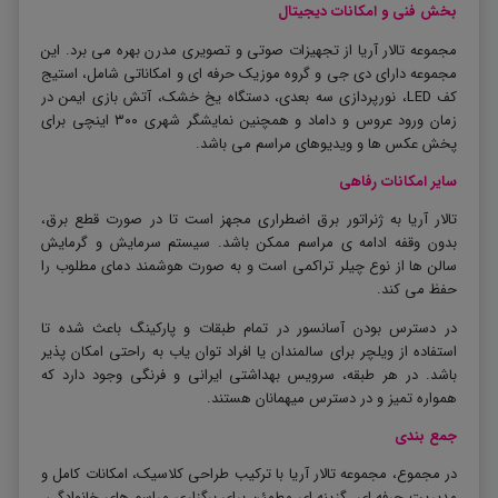
بخش فنی و امکانات دیجیتال
مجموعه تالار آریا از تجهیزات صوتی و تصویری مدرن بهره می برد. این
مجموعه دارای دی جی و گروه موزیک حرفه ای و امکاناتی شامل، استیج
کف
LED
، نورپردازی سه بعدی، دستگاه یخ خشک، آتش بازی ایمن در
زمان ورود عروس و داماد و همچنین نمایشگر شهری ۳۰۰ اینچی برای
پخش عکس ها و ویدیوهای مراسم می باشد.
سایر امکانات رفاهی
تالار آریا به ژنراتور برق اضطراری مجهز است تا در صورت قطع برق،
بدون وقفه ادامه ی مراسم ممکن باشد. سیستم سرمایش و گرمایش
سالن ها از نوع چیلر تراکمی است و به صورت هوشمند دمای مطلوب را
حفظ می کند
.
در دسترس بودن آسانسور در تمام طبقات و پارکینگ باعث شده تا
استفاده از ویلچر برای سالمندان یا افراد توان یاب به راحتی امکان پذیر
باشد. در هر طبقه، سرویس بهداشتی ایرانی و فرنگی وجود دارد که
همواره تمیز و در دسترس میهمانان هستند.
جمع بندی
در مجموع، مجموعه تالار آریا با ترکیب طراحی کلاسیک، امکانات کامل و
مدیریت حرفه ای، گزینه ای مطمئن برای برگزاری مراسم های خانوادگی،