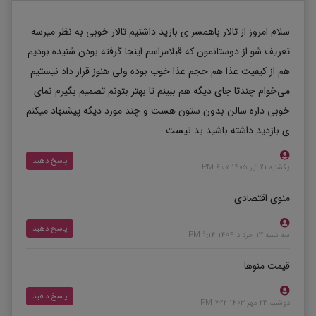
سلام امروز از تالار باهمسر ی بازید داشتیم تالار خوبی به نظر میرسه
تعریف شو از دوستانمون که قبلامراسم اینجا گرفته بودن شنیده بودیم
هم از کیفیت غذا هم حجم غذا خوب بوده ولی هنوز قرار داد نیستیم
می‌خوام چندتا جای دیگه هم ببینم تا بهتر بتونم تصمیم بگیرم نمای
خوبی داره سالن بدون ستون هست و چند مورد دیگه پیشنهاد میکنم
ی بازدید داشته باشید بد نیست
پاسخ دهید
یکشنبه 21 تیر 1405 6:07 PM
منوی اقتصادی
پاسخ دهید
سه شنبه 13 خرداد 1404 9:14 PM
قیمت منوها
پاسخ دهید
دوشنبه 23 مهر 1403 7:22 PM