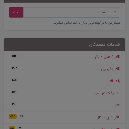
ثبت
مشاورین ما در کوتاه ترین زمان با شما تماس میگیرند .
خدمات دهندگان
تالار / هتل / باغ
512
تالار پذیرایی
308
باغ تالار
185
تشریفات عروسی
124
هتل
19
تالار های ممتاز
vvip
17
vip
7