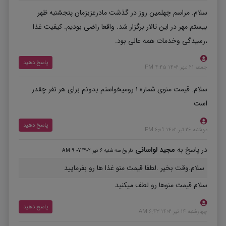
سلام. مراسم چهلمین روز در گذشت مادرعزبزمان پنجشنبه ظهر
بیستم مهر در این تالار برگزار شد. واقعا راضی بودیم. کیفیت غذا
‌،رسیدگی وخدمات همه عالی بود.
پاسخ دهید
جمعه 21 مهر 1402 4:45 PM
سلام. قیمت منوی شماره ۱ رو‌میخواستم بدونم برای هر نفر چقدر
است
پاسخ دهید
دوشنبه 26 تیر 1402 6:09 PM
در پاسخ به
مجید لواسانی
تاریخ سه شنبه 6 تیر 1402 9:07 AM
سلام.وقت بخیر .لطفا قیمت منو غذا ها رو بفرمایید
سلام قیمت منوها رو لطف میکنید
پاسخ دهید
چهارشنبه 14 تیر 1402 6:43 AM