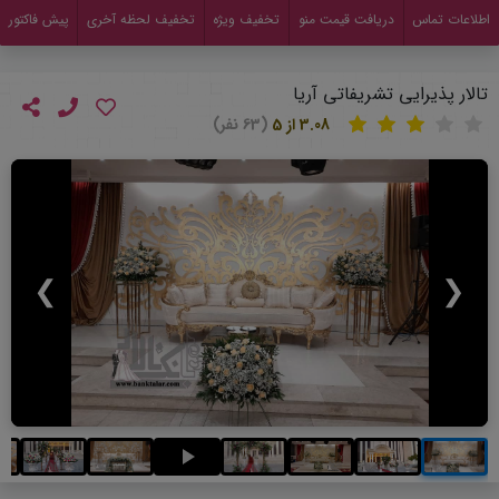
اطلاعات تماس
دریافت قیمت منو
تخفیف ویژه
تخفیف لحظه آخری
پیش فاکتور
تالار پذیرایی تشریفاتی آریا
3.08 از 5
(63 نفر)
❯
❮