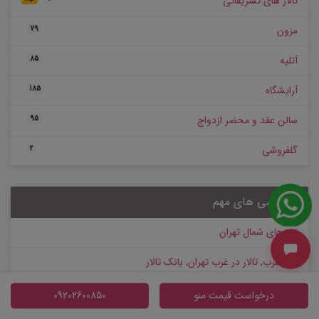
تالار های تشریفاتی
مزون
79
آتلیه
85
آرایشگاه
185
سالن عقد و محضر ازدواج
95
گلفروشی
2
دسترسی های مهم
تالارهای شمال تهران
تالار غرب, تالار در غرب تهران, بانک تالار
تالار شرق، تالار در شرق تهران، بانک تالار
درخواست قیمت منو
09202600850