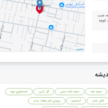
۲ اندیشه، جنب
، کوچه
Leaflet
ندیشه
سفره عقد
سفره خانه سنتی
گل آرایی
شستشوی میوه
کافی شاپ
آسانسور
ورودی ایام هفته: ندارد