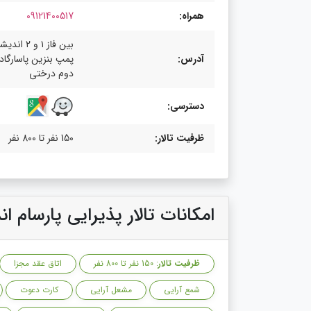
همراه:
09121400517
بین فاز ۱ و 
آدرس:
پمپ بنزین پاسارگاد
دوم درختی
دسترسی:
ظرفیت تالار:
150 نفر تا 800 نفر
امکانات تالار پذیرایی پارسام ا
ظرفیت تالار
: 150 نفر تا 800 نفر
اتاق عقد مجزا
شمع آرایی
مشعل آرایی
کارت دعوت