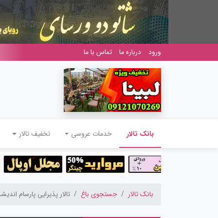
ورود
درباره ما
تماس با ما
(current)
بانک تالار
خدمات عروسی
تخفیف تالار
بانک تالار
جستجوی باغ
تالار پذیرایی پارسام اندیشه