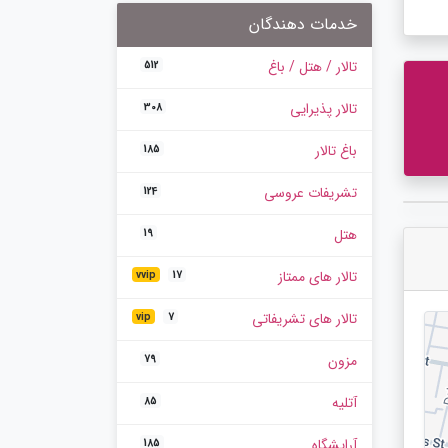
خدمات دهندگان
تالار / هتل / باغ
512
تالار پذیرایی
308
باغ تالار
185
تشریفات عروسی
124
هتل
19
تالار های ممتاز
vvip
17
تالار های تشریفاتی
vip
7
مزون
79
آتلیه
85
آرایشگاه
185