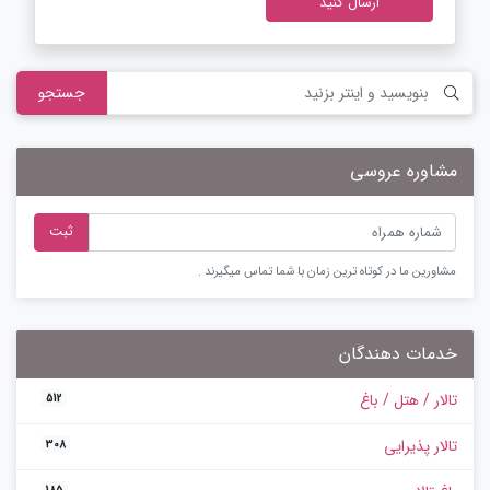
جستجو
مشاوره عروسی
ثبت
مشاورین ما در کوتاه ترین زمان با شما تماس میگیرند .
خدمات دهندگان
تالار / هتل / باغ
512
تالار پذیرایی
308