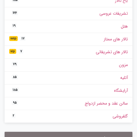
باغ تالار
185
تشریفات عروسی
124
هتل
19
تالار های ممتاز
vvip
17
تالار های تشریفاتی
vip
7
مزون
79
آتلیه
85
آرایشگاه
185
سالن عقد و محضر ازدواج
95
گلفروشی
2