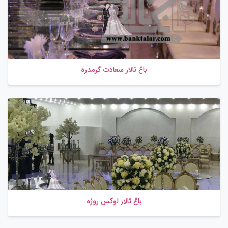
باغ تالار سعادت گرمدره
باغ تالار لوکس روژه