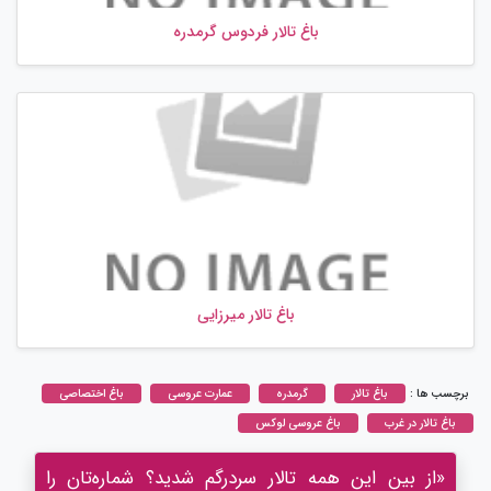
باغ تالار فردوس گرمدره
باغ تالار میرزایی
برچسب ها :
باغ تالار
گرمدره
عمارت عروسی
باغ اختصاصی
باغ تالار در غرب
باغ عروسی لوکس
«از بین این همه تالار سردرگم شدید؟ شماره‌تان را