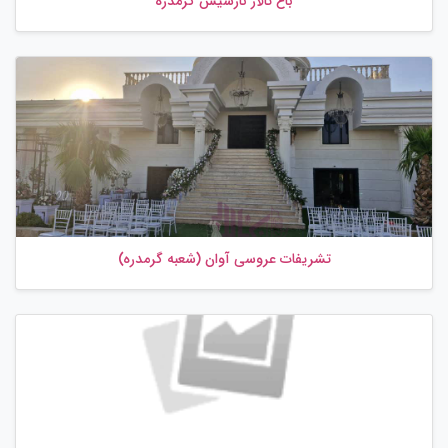
باغ تالار نارسیس گرمدره
تشریفات عروسی آوان (شعبه گرمدره)