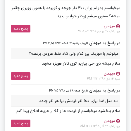
میخواستم بدونم برای 300 نفر جوجه و کوبیده یا همون وزیری چقدر
میشه؟ ممنون میشم زودتر جوابمو بدید
میهمان
پاسخ دهید
چهارشنبه 30 بهمن 1398 5:54 PM
در پاسخ به
میهمان
تاریخ دوشنبه 27 اسفند 1397 3:56 PM
میتونیم با موزیک بی کلام ولی شاد فقط عروس برقصه؟
سلام میشه دی جی بیاریم توی تالار هویزه مشهد
میهمان
پاسخ دهید
شنبه 14 دی 1398 3:12 PM
در پاسخ به
میهمان
تاریخ جمعه 28 تیر 1398 1:15 PM
سه مدل غدا برای 500 نفر قیمتش برا هر نفر چنده
سلام ببخشید میخواستم از قیمت ها و کلا از هزینه اطلاع پیدا کنم
میهمان
پاسخ دهید
چهارشنبه 27 آذر 1398 12:00 AM