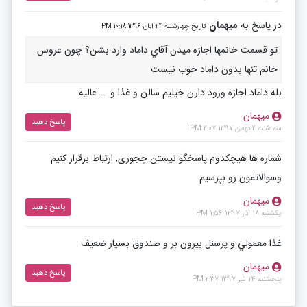
در پاسخ به
میهمان
تاریخ چهارشنبه 24 آبان 1396 10:18 PM
تو قسمت خانمها اجازه ميدن آقاي داماد وارد بشن؟ چون عروس
خانم تنها بدون داماد خوب نيست
بله داماد اجازه ورود دارن خیلیم سالن و غذا و ... عالیه
میهمان
پاسخ دهید
سه شنبه 2 بهمن 1397 2:07 PM
شماره ها هیچکدوم پاسخگو نیستن چجوری, ارتباط برقرار کنیم
وسوالاتمون رو بپرسیم
میهمان
پاسخ دهید
یکشنبه 18 آذر 1397 1:56 PM
غذا معمولي و پرسنل بيرون بر و صندوق بسيار ضعيف
میهمان
پاسخ دهید
پنجشنبه 14 تیر 1397 2:37 PM