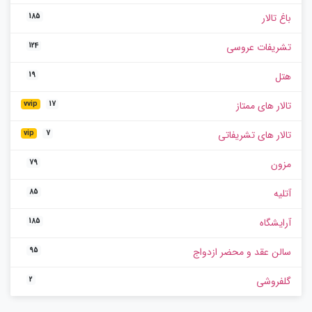
باغ تالار
185
تشریفات عروسی
124
هتل
19
تالار های ممتاز
vvip
17
تالار های تشریفاتی
vip
7
مزون
79
آتلیه
85
آرایشگاه
185
سالن عقد و محضر ازدواج
95
گلفروشی
2