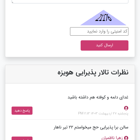
نظرات تالار پذیرایی هویزه
غدای دلمه و کوفته هم داشته باشید
پاسخ دهید
پنجشنبه 27 اردیبهشت 1403 2:13 PM
سالن برا پذیرایی حج میخواستم ۲۲ تیر ناهار
زهرا ناظمیان