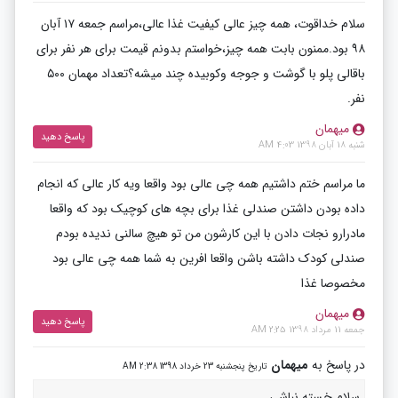
سلام خداقوت، همه چیز عالی کیفیت غذا عالی،مراسم جمعه ۱۷ آبان
۹۸ بود.ممنون بابت همه چیز،خواستم بدونم قیمت برای هر نفر برای
باقالی پلو با گوشت و جوجه وکوبیده چند میشه؟تعداد مهمان ۵۰۰
نفر.
میهمان
پاسخ دهید
شنبه 18 آبان 1398 4:03 AM
ما مراسم ختم داشتیم همه چی عالی بود واقعا ویه کار عالی که انجام
داده بودن داشتن صندلی غذا برای بچه های کوچیک بود که واقعا
مادرارو نجات دادن با این کارشون من تو هیچ سالنی ندیده بودم
صندلی کودک داشته باشن واقعا افرین به شما همه چی عالی بود
مخصوصا غذا
میهمان
پاسخ دهید
جمعه 11 مرداد 1398 2:25 AM
در پاسخ به
میهمان
تاریخ پنجشنبه 23 خرداد 1398 2:38 AM
سلام خسته نباشی