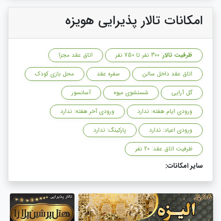
امکانات تالار پذیرایی هویزه
ظرفیت تالار
: 300 نفر تا 750 نفر
اتاق عقد مجزا
اتاق عقد داخل سالن
سفره عقد
محل بازی کودک
گل آرایی
شستشوی میوه
آسانسور
ورودی ایام هفته: ندارد
ورودی آخر هفته: ندارد
ورودی اعیاد: ندارد
پارکینگ: ندارد
ظرفیت اتاق عقد: 20 نفر
سایر امکانات: