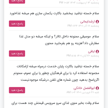
پاسخ دهید
پنجشنبه 13 اردیبهشت 1403 10:52 PM
سلام خسته نباشید ببخشید باکارت یکسان سازی هم میشه غذاخورد
ارشدایمانی
پاسخ دهید
پنجشنبه 17 آذر 1401 8:44 PM
سلام. موسیقی ممنوعه داخل تالار؟ و اینکه میشه دو مدل غذا
سفارش داد؟هزینه رو هم بفرمایید ممنون
لبافی
پاسخ دهید
پنجشنبه 26 آبان 1401 5:15 PM
سلام خسته نباشید باکارت پایان خدمت درسپاه میشه ازامکانات
مجموعه استفاده کرد یا برای فرهنگیان چطور یا برای عموم، ممنونم
اگرپاسخ بدهید چون شماره های تلفن درشبکه موجودنیست
ابوالفضل خانکی
پاسخ دهید
شنبه 27 فروردین 1401 1:04 AM
سلام وقت بخیر منوی غذای سرو سرویس قیمتش چند هست برای