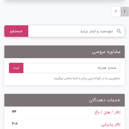
2
1
جستجو
مشاوره عروسی
ثبت
مشاورین ما در کوتاه ترین زمان با شما تماس میگیرند .
خدمات دهندگان
تالار / هتل / باغ
512
تالار پذیرایی
308