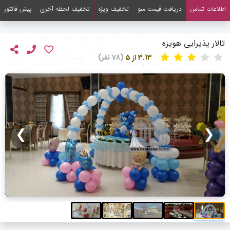
اطلاعات تماس
دریافت قیمت منو
تخفیف ویژه
تخفیف لحظه آخری
پیش فاکتور
تالار پذیرایی هویزه
3.13 از 5
(78 نفر)
❯
❮