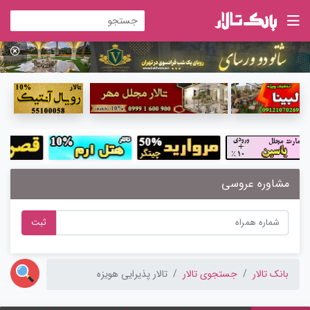
مشاوره عروسی
ثبت
بانک تالار
جستجوی تالار
تالار پذیرایی هویزه