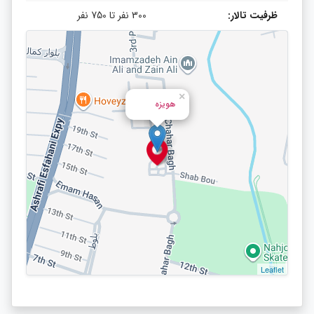
ظرفیت تالار:
300 نفر تا 750 نفر
×
هویزه
Leaflet