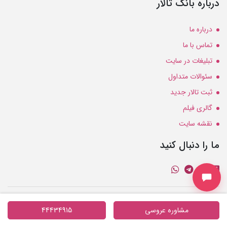
درباره بانک تالار
درباره ما
تماس با ما
تبلیغات در سایت
سئوالات متداول
ثبت تالار جدید
گالری فیلم
نقشه سایت
ما را دنبال کنید
تبلیغات
:
09102122231
مشاوره عروسی
44434915
ایمیل
:
info@banktalar.com