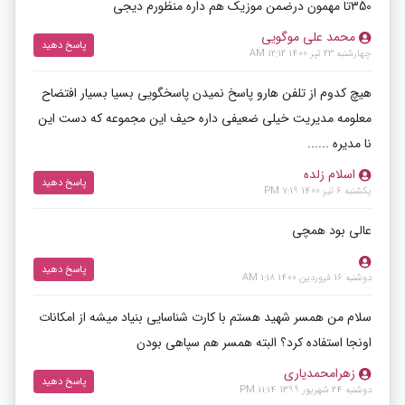
350تا مهمون درضمن موزیک هم داره منظورم دیجی
محمد علی موگویی
پاسخ دهید
چهارشنبه 23 تیر 1400 12:12 AM
هیچ کدوم از تلفن هارو پاسخ نمیدن پاسخگویی بسیا بسیار افتضاح
معلومه مدیریت خیلی ضعیفی داره حیف این مجموعه که دست این
نا مدیره ......
اسلام زلده
پاسخ دهید
یکشنبه 6 تیر 1400 7:19 PM
عالی بود همچی
پاسخ دهید
دوشنبه 16 فروردین 1400 1:18 AM
سلام من همسر شهید هستم با کارت شناسایی بنیاد میشه از امکانات
اونجا استفاده کرد؟ البته همسر هم سپاهی بودن
زهرامحمدیاری
پاسخ دهید
دوشنبه 24 شهریور 1399 11:14 PM