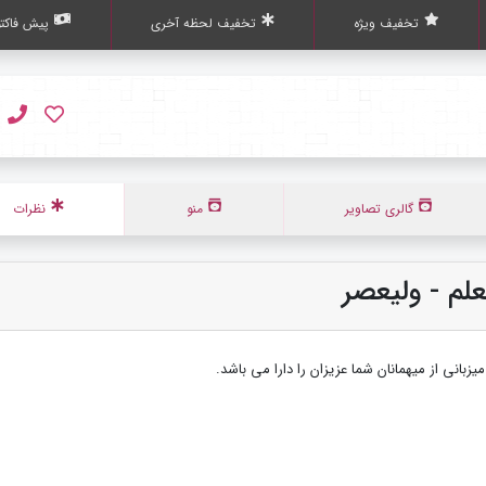
تخفیف ویژه
تخفیف لحظه آخری
پیش فاکتو
گالری تصاویر
منو
نظرات
علم - ولیعصر