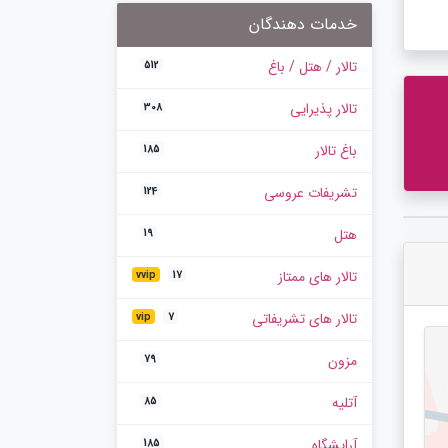
خدمات دهندگان
تالار / هتل / باغ
512
تالار پذیرایی
308
باغ تالار
185
تشریفات عروسی
124
هتل
19
تالار های ممتاز
vvip
17
تالار های تشریفاتی
vip
7
مزون
79
آتلیه
85
آرایشگاه
185