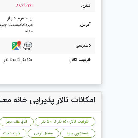
تلفن:
88792171
ولیعصر،بالاتر از
آدرس:
میرداماد،سمت چپ،
معلم
دسترسی:
ظرفیت تالار:
150 نفر تا 500 نفر
امکانات تالار پذیرایی خانه معل
ظرفیت تالار
: 150 نفر تا 500 نفر
اتاق عقد مجزا
شستشوی میوه
مشعل آرایی
کارت دعوت