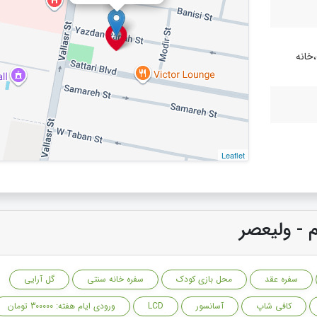
خانه
Leaflet
م - ولیعصر
سفره عقد
محل بازی کودک
سفره خانه سنتی
گل آرایی
کافی شاپ
آسانسور
LCD
ورودی ایام هفته: 300000 تومان