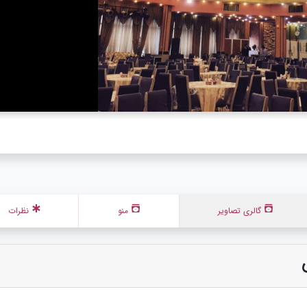
گالری تصاویر
منو
نظرات