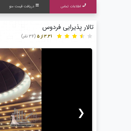
اطلاعات تماس
دریافت قیمت منو
تالار پذیرایی فردوس
3.31 از 5
(34 نفر)
❮