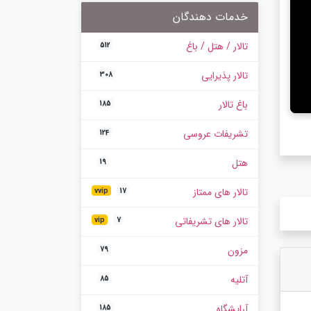
خدمات دهندگان
تالار / هتل / باغ
512
تالار پذیرایی
308
باغ تالار
185
تشریفات عروسی
124
هتل
19
تالار های ممتاز
vvip
17
تالار های تشریفاتی
vip
7
مزون
79
آتلیه
85
آرایشگاه
185