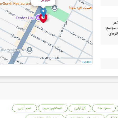
هر،
، مجتمع
ارهای
Leaflet
سفره عقد
گل آرایی
شستشوی میوه
شمع آرایی