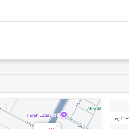
د گلپور
×
فردوس