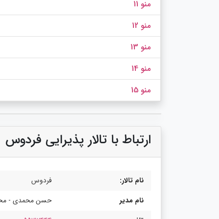
منو 11
منو 12
منو 13
منو 14
منو 15
ارتباط با تالار پذیرایی فردوس
نام تالار:
فردوس
نام مدیر
حسن محمدی - محم