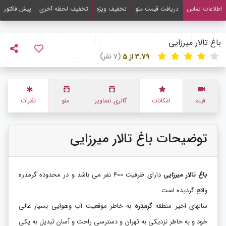
اطلاعات تماس
دریافت قیمت منو
تخفیف ویژه
تخفیف لحظه آخری
پیش فاکتور
باغ تالار میرزایی
3.79 از 5
(7 نفر)
فیلم
امکانات
گالری تصاویر
منو
نظرات
توضیحات باغ تالار میرزایی
باغ تالار میرزایی
دارای ظرفیت 400 نفر می باشد و در محدوده گرمدره
واقع گردیده است.
سالهای اخیر منطقه
گرمدره
به خاطر موقعیت آب وهوایی بسیار عالی
خود و به خاطر نزدیکی به تهران و دسترسی راحت و آسان تبدیل به یکی