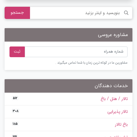
جستجو
مشاوره عروسی
ثبت
مشاورین ما در کوتاه ترین زمان با شما تماس میگیرند .
خدمات دهندگان
تالار / هتل / باغ
512
تالار پذیرایی
308
باغ تالار
185
124