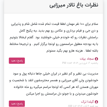
نظرات باغ تالار میرزایی
سلام برای ۱۰۰ نفر مهمان لطفا قیمت تمام شده شامل شام و پذیرایی
و دی جی و فیلم برداری و عکاس رو بهم بدید ،یه پکیج کامل
،راستش نظرات رو که خوندم خیلی خوشایند بود .گفتم ایشالا بتونیم
با یه بودجه معقول مراسممون رو اونجا برگزار کنیم . و ترجیحا مختلط
باشه لطفا . هزینه هارو بهم بگید ممنونم
سجاد بیات
پاسخ دهید
یکشنبه 19 فروردین 1403 11:52 PM
مدیریت بی نظیر و کم نظیر در ایران خیلی جاها دنباله پول و سود
خودشونن ولی آقای میرزایی و همسر محترمشون انقد با شخصیت و
مهربان هستن که هر کسی که اونجا مراسم میگیره رو مثه خانواده
خودشون میدونن و با جونو دل مراسمش رو اجرا میکنن
گیلدا ترک
پاسخ دهید
سه شنبه 2 آبان 1402 1:02 AM