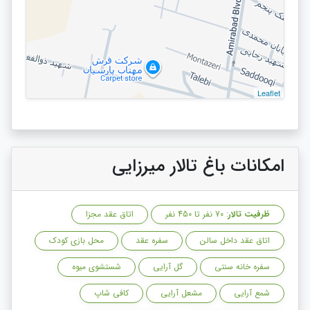
Leaflet
امکانات باغ تالار میرزایی
ظرفیت تالار
: 70 نفر تا 450 نفر
اتاق عقد مجزا
اتاق عقد داخل سالن
سفره عقد
محل بازی کودک
سفره خانه سنتی
گل آرایی
شستشوی میوه
شمع آرایی
مشعل آرایی
کافی شاپ