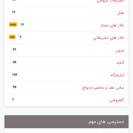
تشریفات عروسی
هتل
19
تالار های ممتاز
vvip
17
تالار های تشریفاتی
vip
7
مزون
79
آتلیه
85
آرایشگاه
185
سالن عقد و محضر ازدواج
95
گلفروشی
2
دسترسی های مهم