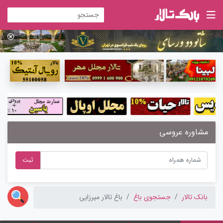
مشاوره عروسی
ثبت
بانک تالار
جستجوی باغ
باغ تالار میرزایی