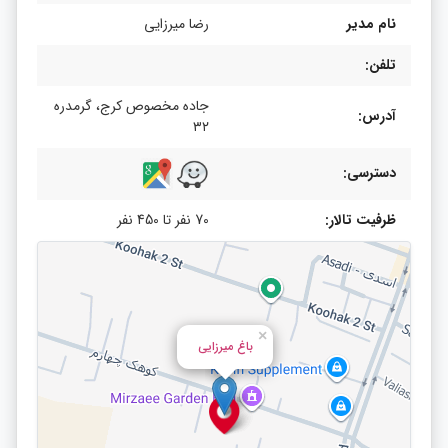
نام مدیر
رضا میرزایی
تلفن:
جاده مخصوص کرج، گرمدره
آدرس:
۳۲
دسترسی:
ظرفیت تالار:
70 نفر تا 450 نفر
×
باغ میرزایی