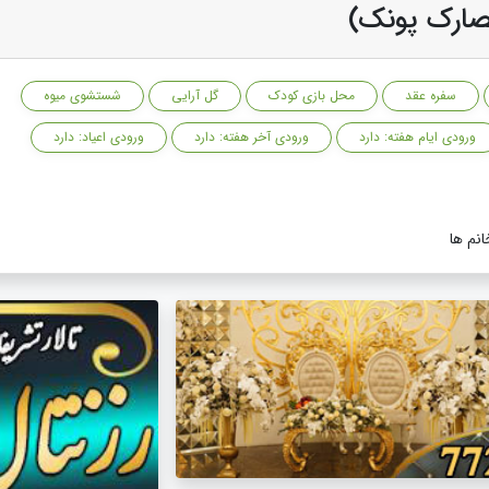
حصارک پونک)
سفره عقد
محل بازی کودک
گل آرایی
شستشوی میوه
ورودی ایام هفته: دارد
ورودی آخر هفته: دارد
ورودی اعیاد: دارد
نم ها