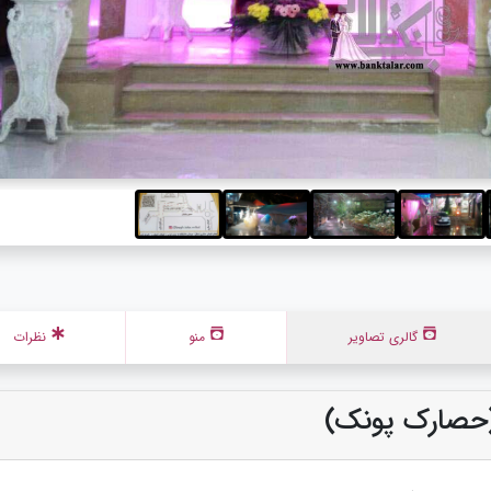
گالری تصاویر
منو
نظرات
 (حصارک پونک)