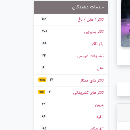
خدمات دهندگان
تالار / هتل / باغ
512
تالار پذیرایی
308
باغ تالار
185
تشریفات عروسی
124
هتل
19
تالار های ممتاز
vvip
17
تالار های تشریفاتی
vip
7
مزون
79
آتلیه
85
آرایشگاه
185