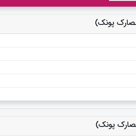
(حصارک پونک)
(حصارک پونک)