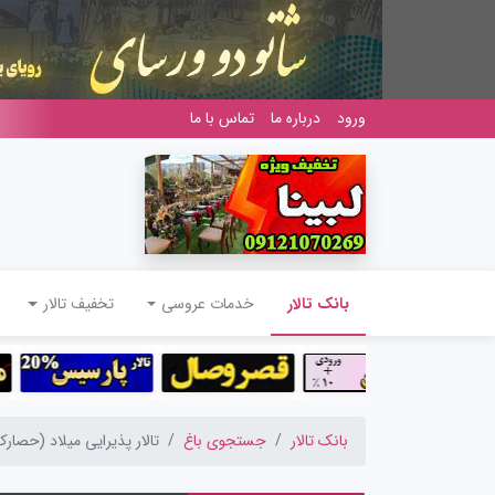
ورود
درباره ما
تماس با ما
(current)
بانک تالار
خدمات عروسی
تخفیف تالار
بانک تالار
جستجوی باغ
تالار پذیرایی میلاد (حصار