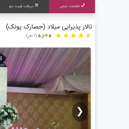
اطلاعات تماس
دریافت قیمت منو
تالار پذیرایی میلاد (حصارک پونک)
4.5 از 5
(1 نفر)
❮