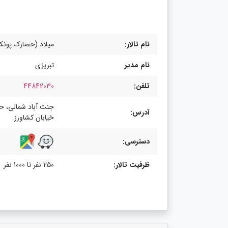
نام تالار:
میلاد (حصارک پونک
نام مدیر
تبریزی
تلفن:
44842030
جنت آباد شمالی، ح
آدرس:
خیابان کشاورز
دسترسی:
ظرفیت تالار:
250 نفر تا 1000 نفر