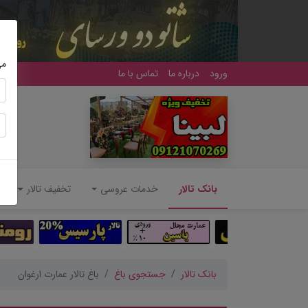
می
ورود
درباره ما
تماس با ما
(current)
بانک تالار
خدمات عروسی
تخفیف تالار
بانک تالار
جستجوی باغ
باغ تالار عمارت ارغوان