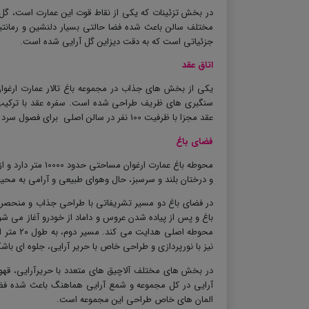
در بخش تزئینات که یکی از نقاط قوت این عمارت است، گل آر
مختلف سالن باعث شده فضا حالتی بسیار دلنشین و رمانتی
جزئیاتی است که به دقت دیزاین گل آرایی شده است
.
اتاق عقد
یکی از بخش های جذاب در مجموعه باغ تالار عمارت ارغوا
سنگبری های ظریف طراحی شده است. سفره عقد با ترکیب
عقد مجزا با ظرفیت 100 نفر در سالن اصلی برای فصول سرد در نظر گرفته شده است.
فضای باغ
محوطه باغ عمارت 
و درختان بلند و سرسبز، حال وهوای طبیعی و آرامی به مح
باغ و پس از پیاده شدن عروس و داماد از خودرو آغاز می شود
محوطه اص
نیز با نورپردازی و طراحی خاص با حریر آرایی، جلوه ای با
در بخش های مختلف آلاچیق های متعدد با حریرآرایی، قهوه
آرایی در کل مجموعه و شمع آرایی هماهنگ باعث شده فضا 
المان های خاص طراحی این مجموعه است
.