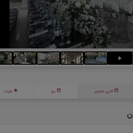
گالری تصاویر
منو
نظرات
ن