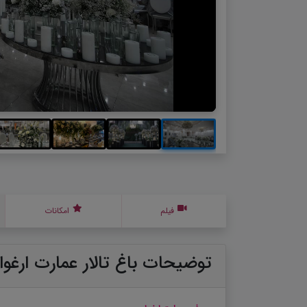
فیلم
امکانات
توضیحات باغ تالار عمارت ارغوا