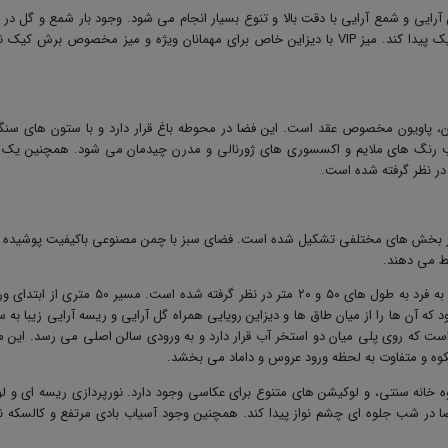
ایی و شمع آرایی با دقت بالا و تنوع بسیار انجام می شود. وجود بار شمع و گل در 
ک پیدا کند. میز
VIP
با دیزاین خاص برای مهمانان ویژه و میز مخصوص برش کیک نیز
ن، پاویون مخصوص عقد است. این فضا در محوطه باغ قرار دارد و با ستون های سنگ
 رنگ های ملایم و اکسسوری های ژورنالی و مدرن چیدمان می شود. همچنین یک ا
ارغوان مساحتی حدود 10000 متر دارد و از بخش های مختلفی تشکیل شده است. فضای سبز با چمن مصنوعی باکیفیت پوشید
یط می دهند
.
در فضای باغ دو مسیر تشریفاتی با طراحی جذاب و منحصر به فرد به طول های ۵۰ و ۲۰ متر در نظر گرفته شده است. مس
 که آن ها را از میان طاق ها و دیزاین رویایی همراه گل آرایی و ریسه آرایی زیبا به
لی هدایت می کند. مسیر دوم، به طول ۲۰ متر است که روی پلی میان دو استخر آب قرار دارد و به ورودی سالن اصلی می رسد. ای
شکوه و متفاوت به لحظه ورود عروس و داماد می بخشد
.
 خانه سنتی، و لوکیشن های متنوع برای عکاسی وجود دارد. نورپردازی ریسه ای و لو
در شب جلوه ای چشم نواز پیدا کند. همچنین وجود آسیاب بادی مرتفع و کالسکه نیز