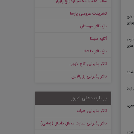
سالن عقد و محضر ازدواج پایپار
تشریفات عروسی پارسا
رای
جرای
باغ تالار مهستان
آتلیه سپنتا
ویر
های
باغ تالار دلشاد
تالار پذیرایی کاخ لاوین
 شده
تالار پذیرایی رز پالاس
ایط
پر بازدیدهای امروز
سیع،
تالار پذیرایی حیات
تالار پذیرایی عمارت مجلل دانیال (زمانی)
 شده