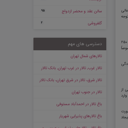
نتخابی عالی
سالن عقد و محضر ازدواج
95
توجه
گلفروشی
2
باغ تالار تشریفاتی عمارت ارغوان دارای دو سالن مجزا در طبقه همکف است که ظرفیت های متفاوتی دارند. سالن اول ۳۳۰ نفر و سالن دوم ظرفیت ۲۵۰
دسترسی های مهم
خصوصاً
تالارهای شمال تهران
ودگی
تالار غرب, تالار در غرب تهران, بانک تالار
تالار شرق، تالار در شرق تهران، بانک تالار
 از
تالار در جنوب تهران
ارد
باغ تالار در احمدآباد مستوفی
صورت
باغ تالارهای پذیرایی شهریار
جاد