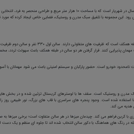
عمارت ارغوان یکی از باغ تالارهای شناخته شده با سابقه 15 سال در شهریار است که با مساحت 10 هزار متر مربع و طراحی منحصر به فرد، ا
می رود. این مجموعه با تلفیق سبک مدرن و روستیک، فضایی خاص ایجاد کرده که مورد 
نفر را دارد. در مجموع، این دو سالن می توانند از حدود ۵8۰ مهمان پذیرایی کنند. قرار گرفتن هر دو سالن در طبقه همکف باعث سهولت تردد، م
یت نامحدود خودرو است. حضور پارکبان و سیستم امنیتی باعث می شود مهمانان با آس
سبک مدرن و روستیک است. سقف ها با لوسترهای کریستال تزئین شده و در بخش هایی
استفاده شده است. وجود پنجره های سراسری با قاب های بزرگ، نور طبیعی روز را و
ن هدیه می کند
.
ری با کرین فراهم می کند. چیدمان میزها در هر سالن متفاوت است؛ برخی میزها به 
در رنگ های هماهنگ با دکور سالن انتخاب شده اند تا جلوه ای منظم و یک دست ای