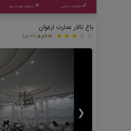
اطلاعات تماس
دریافت قیمت منو
باغ تالار عمارت ارغوان
2.81 از 5
(32 نفر)
❮