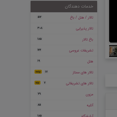
خدمات دهندگان
تالار / هتل / باغ
512
تالار پذیرایی
308
باغ تالار
185
تشریفات عروسی
124
هتل
19
تالار های ممتاز
vvip
17
تالار های تشریفاتی
vip
7
مزون
79
آتلیه
85
آرایشگاه
185