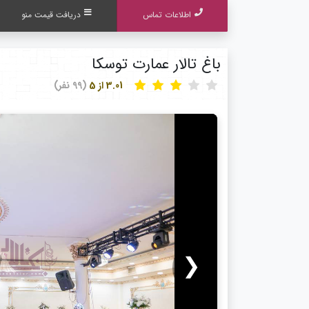
اطلاعات تماس
دریافت قیمت منو
باغ تالار عمارت توسکا
3.01 از 5
(99 نفر)
❮