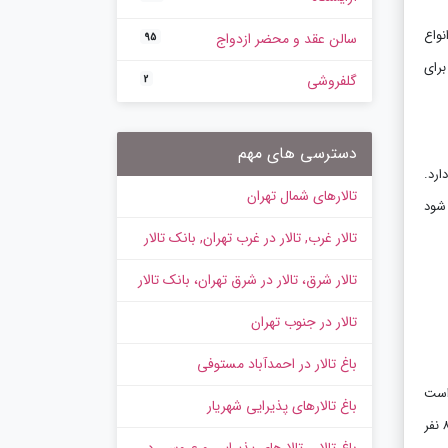
نواع
سالن عقد و محضر ازدواج
95
برای
گلفروشی
2
دسترسی های مهم
 ۲۵۰ نفر، سالن زنبق ظرفیت ۳۰۰ نفر و سالن ارکیده ظرفیت ۸۰۰ نفر دارد.
تالارهای شمال تهران
 ‌شود
تالار غرب, تالار در غرب تهران, بانک تالار
تالار شرق، تالار در شرق تهران، بانک تالار
تالار در جنوب تهران
باغ تالار در احمدآباد مستوفی
 لوسترهای کریستالی و گچ ‌بری ‌های زیبا با ارتفاع ۳.۵ متر است
باغ تالارهای پذیرایی شهریار
که نه تنها به زیبایی محیط می‌ افزاید بلکه شرایط مناسبی برای فیلمبرداری با تجهیزات کرین فراهم می ‌کند. چیدمان میزها به صورت گرد برای ۶ تا ۸ نفر