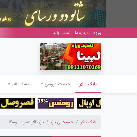
ورود
درباره ما
تماس با ما
(current)
بانک تالار
خدمات عروسی
تخفیف تالار
بانک تالار
جستجوی باغ
باغ تالار عمارت توسکا