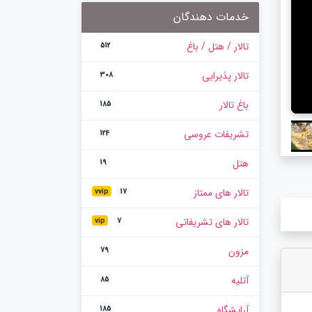
خدمات دهندگان
تالار / هتل / باغ
512
تالار پذیرایی
308
باغ تالار
185
تشریفات عروسی
124
هتل
19
تالار های ممتاز
vvip
17
تالار های تشریفاتی
vip
7
مزون
79
آتلیه
85
آرایشگاه
185