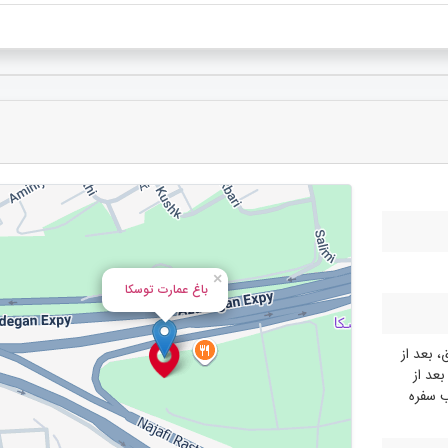
×
باغ عمارت توسکا
 بعد از
عد از
ب سفره