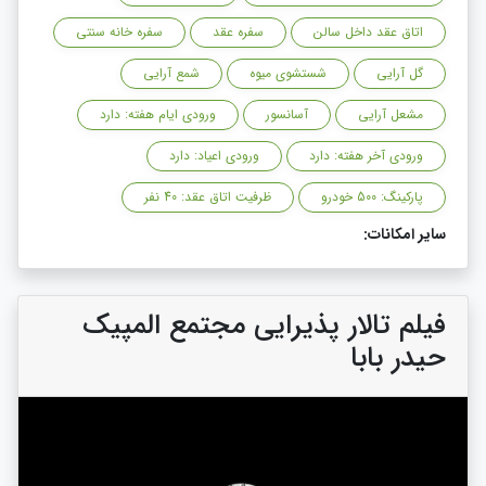
اتاق عقد داخل سالن
سفره عقد
سفره خانه سنتی
گل آرایی
شستشوی میوه
شمع آرایی
مشعل آرایی
آسانسور
ورودی ایام هفته: دارد
ورودی آخر هفته: دارد
ورودی اعیاد: دارد
پارکینگ: 500 خودرو
ظرفیت اتاق عقد: 40 نفر
سایر امکانات:
فیلم تالار پذیرایی مجتمع المپیک
حیدر بابا