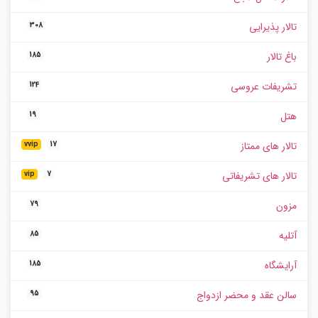
تالار پذیرایی
308
باغ تالار
185
تشریفات عروسی
124
هتل
19
تالار های ممتاز
vvip
17
تالار های تشریفاتی
vip
7
مزون
79
آتلیه
85
آرایشگاه
185
سالن عقد و محضر ازدواج
95