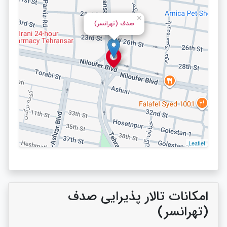
×
صدف (تهرانسر)
Leaflet
امکانات تالار پذیرایی صدف
(تهرانسر)