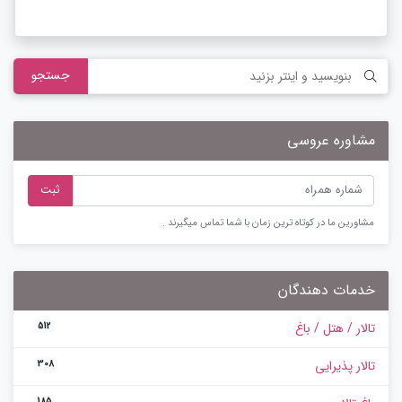
جستجو
مشاوره عروسی
ثبت
مشاورین ما در کوتاه ترین زمان با شما تماس میگیرند .
خدمات دهندگان
تالار / هتل / باغ
512
تالار پذیرایی
308
185