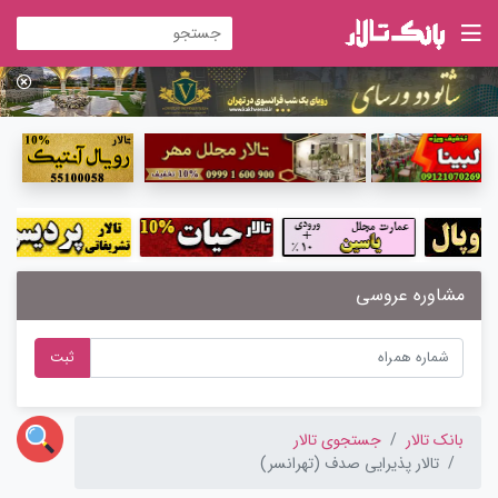
مشاوره عروسی
ثبت
بانک تالار
جستجوی تالار
تالار پذیرایی صدف (تهرانسر)