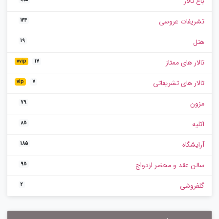
باغ تالار
تشریفات عروسی
124
هتل
19
تالار های ممتاز
vvip
17
تالار های تشریفاتی
vip
7
مزون
79
آتلیه
85
آرایشگاه
185
سالن عقد و محضر ازدواج
95
گلفروشی
2