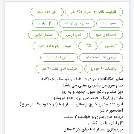
ظرفیت تالار
: 100 نفر تا 650 نفر
اتاق عقد مجزا
سفره عقد
محل بازی کودک
گل آرایی
شستشوی میوه
شمع آرایی
مشعل آرایی
آسانسور
LCD
ورودی ایام هفته: دارد
ورودی آخر هفته: دارد
ورودی اعیاد: دارد
پارکینگ: 60 خودرو
ظرفیت اتاق عقد: 40 نفر
سایر امکانات:
تالار در دو طبقه و دو سالن جداگانه
تمام سرویس پذیرایی هتلی می باشد
میز صندلی دکوراسیون جدید و به روز
دارای پارکینگ اختصاصی برای همه میهمانها
اتاق عقد مدرن خارج از سالن بسیار زیبا (در حدود 40 متر مربع)
آسانسور 8 نفر
برنامه های هنری و خواننده 2 ساعت
گل آرایی با نوار کشی
نورپردازی بسیار زیبا برای هر 2 سالن