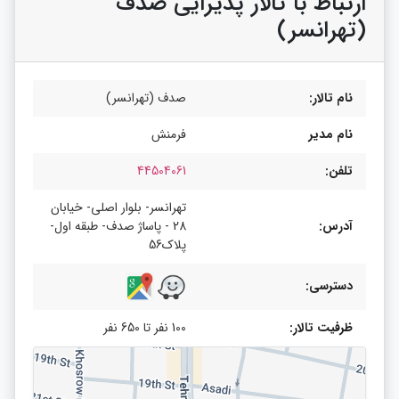
ارتباط با تالار پذیرایی صدف
(تهرانسر)
نام تالار:
صدف (تهرانسر)
نام مدیر
فرمنش
تلفن:
44504061
تهرانسر- بلوار اصلی- خیابان
آدرس:
28 - پاساژ صدف- طبقه اول-
پلاک56
دسترسی:
ظرفیت تالار:
100 نفر تا 650 نفر