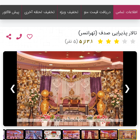
اطلاعات تماس
دریافت قیمت منو
تخفیف ویژه
تخفیف لحظه آخری
پیش فاکتور
تالار پذیرایی صدف (تهرانسر)
3.1 از 5
(5 نفر)
❯
❮