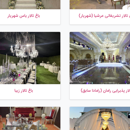
 تالار تشریفاتی عرشیا (شهریار)
باغ تالار یاس شهریار
لار پذیرایی رامان (رامادا سابق)
باغ تالار زیبا