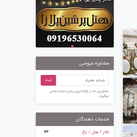
مشاوره عروسی
ثبت
مشاورین ما در کوتاه ترین زمان با شما تماس
میگیرند .
خدمات دهندگان
تالار / هتل / باغ
512