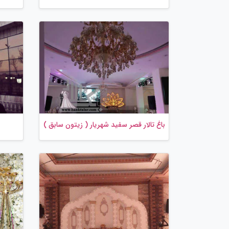
باغ تالار قصر سفید شهریار ( زیتون سابق )