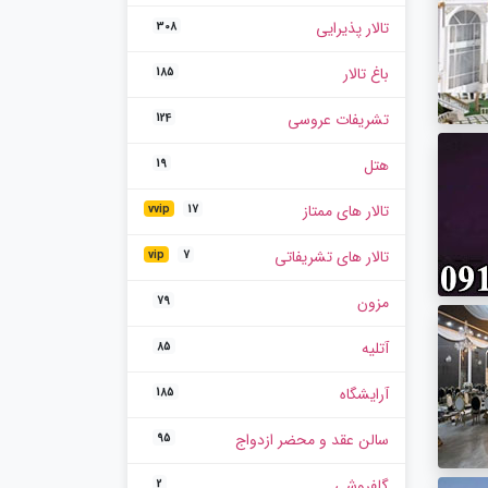
تالار پذیرایی
308
باغ تالار
185
تشریفات عروسی
124
هتل
19
تالار های ممتاز
vvip
17
تالار های تشریفاتی
vip
7
مزون
79
آتلیه
85
آرایشگاه
185
سالن عقد و محضر ازدواج
95
گلفروشی
2