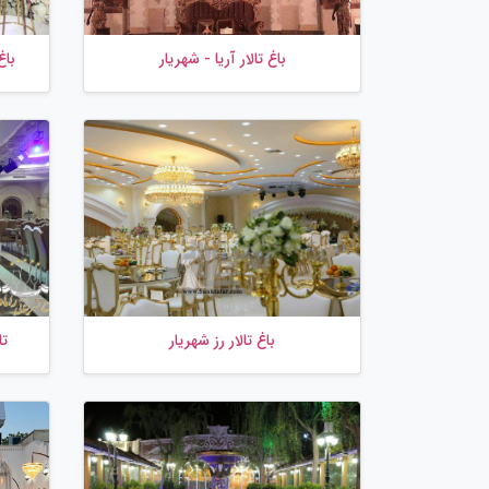
باغ تالار آریا - شهریار
باغ
باغ تالار رز شهریار
تا