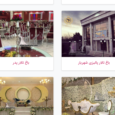
باغ تالار پالیزی شهریار
باغ تالار پدر