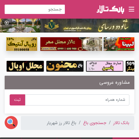
مشاوره عروسی
ثبت
بانک تالار
جستجوی باغ
باغ تالار رز شهریار