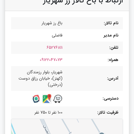
ارتباط با باغ تالار رز شهریار
نام تالار:
باغ رز شهریار
نام مدیر
فاضلی
تلفن:
65276811
همراه:
09122047073
شهریار، بلوار رزمندگان
آدرس:
(کهنز)، خیابان رزاق دوست
(درختی)
دسترسی:
ظرفیت تالار:
100 نفر تا 750 نفر