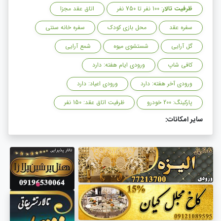
ظرفیت تالار
: 100 نفر تا 750 نفر
اتاق عقد مجزا
سفره عقد
محل بازی کودک
سفره خانه سنتی
گل آرایی
شستشوی میوه
شمع آرایی
کافی شاپ
ورودی ایام هفته: دارد
ورودی آخر هفته: دارد
ورودی اعیاد: دارد
پارکینگ: 200 خودرو
ظرفیت اتاق عقد: 150 نفر
سایر امکانات: