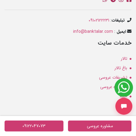
تبلیغات
:
09102122231
ایمیل
:
info@banktalar.com
خدمات سایت
تالار
باغ تالار
تشریفات عروسی
آرایشگاه عروسی
آتلیه
مزون
مشاوره عروسی
09122047073
کلیه حقوق معنوی و مادی این سایت، متعلق به سایت بانک تالار میباشد.