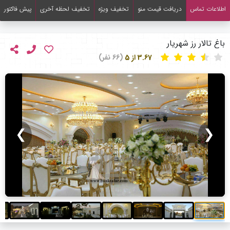
اطلاعات تماس
دریافت قیمت منو
تخفیف ویژه
تخفیف لحظه آخری
پیش فاکتور
باغ تالار رز شهریار
3.67 از 5
(66 نفر)
❯
❮