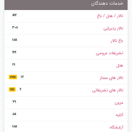
خدمات دهندگان
تالار / هتل / باغ
512
تالار پذیرایی
308
باغ تالار
185
تشریفات عروسی
124
هتل
19
تالار های ممتاز
vvip
17
تالار های تشریفاتی
vip
7
مزون
79
آتلیه
85
آرایشگاه
185