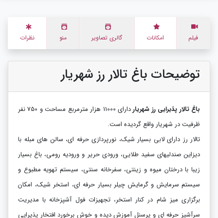
فیلم
امکانات
گالری تصاویر
منو
نظرات
توضیحات باغ تالار رز شهریار
باغ تالار پذیرایی رز شهریار
دارای 11000 هزار مترمربع مساحت و 750 نفر
ظرفیت در شهریار واقع گردیده است.
تالار رز دارای لابی بسیار شیک، نورپردازی حرفه ای، سالن های مبله با
دیزاین صندلیهای سفید طلایی، ورودی حریر و ورودیه رومی، باغ بسیار
زیبا با درختان میوه و زینتی، سفرخانه سنتی، سیستم تهویه مطبوع و
سیستم سرمایش و گرمایش چیلر بسیار حرفه ای، استخر شیک، امکان
برگزاری میز شام در کنار استخر، تجهیزات فول آشپزخانه با مدیریت
سرآشپز حرفه ای و پرسنل آموزش دیده و خوش برخورد افتخار پذیرایی