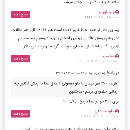
سلام هزینه ۴۰۰ مهمان چقدر میشه
زبیر اوزبیر
پاسخ دهید
جمعه 10 آذر 1402 4:09 PM
بهترین تالار از همه لحاظ فوق العاده است هم غذا عااااالی هم نظافت
عالی هم پرسنل عااااالی بهترین انتخابی برای عروسیم بود ممنونم
ازتون. اگه واقعا دنبال یه جای خوب میگردیم بهترینه این تالار.
محمدی
پاسخ دهید
پنجشنبه 19 مرداد 1402 11:53 AM
در پاسخ به
تاریخ دوشنبه 23 اسفند 1400 9:58 PM
هزینه ۳۰۰ نفر مهمان با منو معمولی ۲ مدل غذا یه پیش فاکتور چه
زمانی حضوری برسم خدمتتون
برای ۳۰۰ دو نو غذا تاریخ اا_۷_ ۴۰۲
داود صادقی
پاسخ دهید
دوشنبه 16 مرداد 1402 2:10 PM
سلام وقت بخیر هزینه تالاربا200تامهمون ومنوی معمولی 1مدل