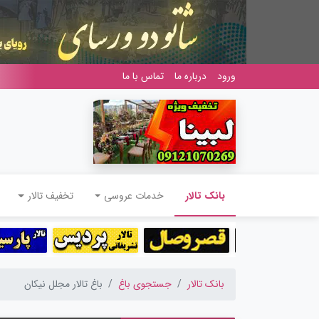
ورود
درباره ما
تماس با ما
(current)
بانک تالار
خدمات عروسی
تخفیف تالار
بانک تالار
جستجوی باغ
باغ تالار مجلل نیکان