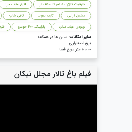
ظرفیت تالار
: 50 نفر تا 1500 نفر
اتاق عقد مجزا
مشعل آرایی
کارت دعوت
کافی شاپ
ورودی اعیاد: ندارد
پارکینگ: 400 خودرو
ظرفی
سایر امکانات:
سالن ها در همکف
برق اضطراری
۱۰،۰۰۰ متر مربع فضا
فیلم باغ تالار مجلل نیکان