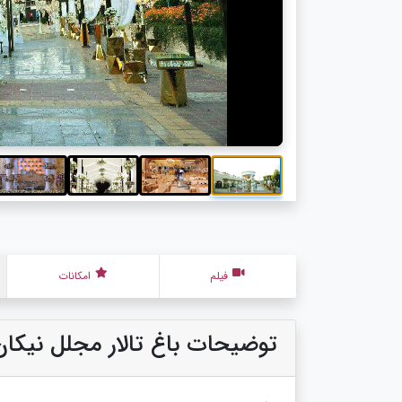
فیلم
امکانات
توضیحات باغ تالار مجلل نیکان