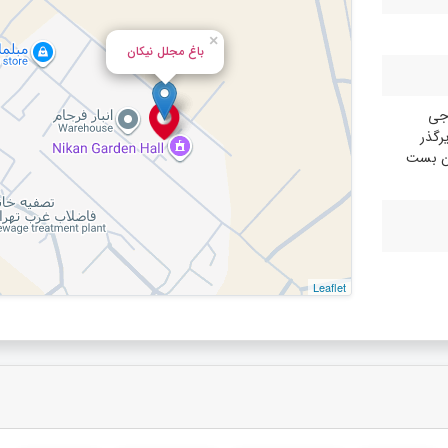
×
باغ مجلل نیکان
وجی
یرگذر
ن بست
Leaflet