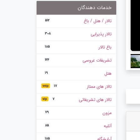
خدمات دهندگان
تالار / هتل / باغ
512
تالار پذیرایی
308
باغ تالار
185
تشریفات عروسی
124
هتل
19
تالار های ممتاز
vvip
17
تالار های تشریفاتی
vip
7
مزون
79
آتلیه
85
آرایشگاه
185