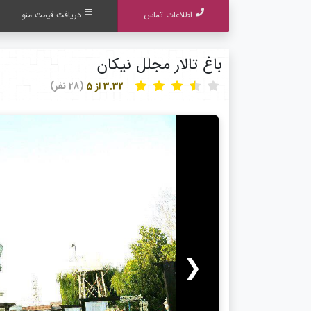
اطلاعات تماس
دریافت قیمت منو
باغ تالار مجلل نیکان
3.32 از 5
(28 نفر)
❮