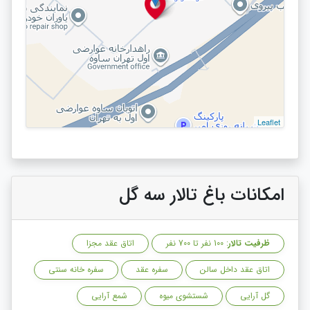
Leaflet
امکانات باغ تالار سه گل
ظرفیت تالار
: 100 نفر تا 700 نفر
اتاق عقد مجزا
اتاق عقد داخل سالن
سفره عقد
سفره خانه سنتی
گل آرایی
شستشوی میوه
شمع آرایی