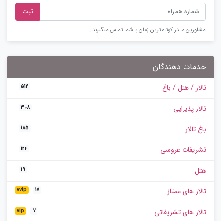
ثبت
مشاورین ما در کوتاه ترین زمان با شما تماس میگیرند .
خدمات دهندگان
تالار / هتل / باغ
512
تالار پذیرایی
308
باغ تالار
185
تشریفات عروسی
124
هتل
19
تالار های ممتاز
vvip
17
تالار های تشریفاتی
vip
7