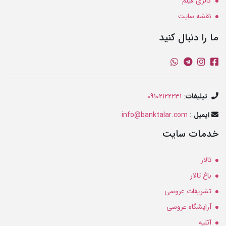
گالری فیلم
نقشه سایت
ما را دنبال کنید
تبلیغات
:
09102122231
ایمیل
:
info@banktalar.com
خدمات سایت
تالار
باغ تالار
تشریفات عروسی
آرایشگاه عروسی
آتلیه