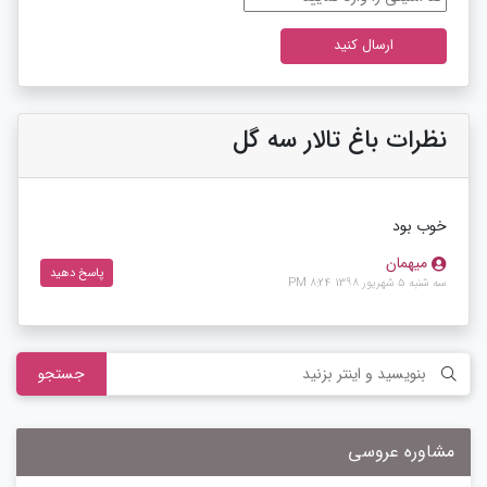
نظرات باغ تالار سه گل
خوب بود
میهمان
پاسخ دهید
سه شنبه 5 شهریور 1398 8:24 PM
جستجو
مشاوره عروسی