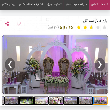
اطلاعات تماس
دریافت قیمت منو
تخفیف ویژه
تخفیف لحظه آخری
پیش فاکتور
باغ تالار سه گل
2.45 از 5
(20 نفر)
❯
❮