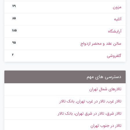
مزون
79
آتلیه
85
آرایشگاه
185
سالن عقد و محضر ازدواج
95
گلفروشی
2
دسترسی های مهم
تالارهای شمال تهران
تالار غرب, تالار در غرب تهران, بانک تالار
تالار شرق، تالار در شرق تهران، بانک تالار
تالار در جنوب تهران