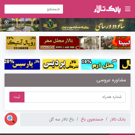
مشاوره عروسی
ثبت
بانک تالار
جستجوی باغ
باغ تالار سه گل