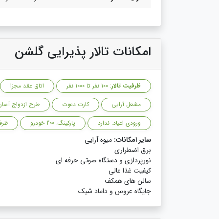
امکانات تالار پذیرایی گلشن
ظرفیت تالار
: 100 نفر تا 1000 نفر
اتاق عقد مجزا
مشعل آرایی
کارت دعوت
طرح ازدواج آسان
ورودی اعیاد: ندارد
پارکینگ: 200 خودرو
ظرفیت
سایر امکانات:
میوه آرایی
برق اضطراری
نورپردازی و دستگاه صوتی حرفه ای
کیفیت غذا عالی
سالن های همکف
جایگاه عروس و داماد شیک