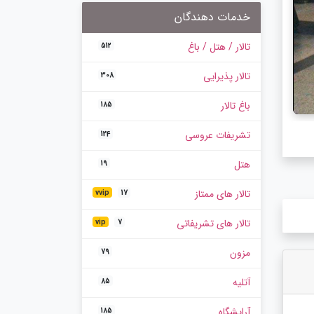
خدمات دهندگان
تالار / هتل / باغ
512
تالار پذیرایی
308
باغ تالار
185
تشریفات عروسی
124
هتل
19
تالار های ممتاز
vvip
17
تالار های تشریفاتی
vip
7
مزون
79
آتلیه
85
آرایشگاه
185