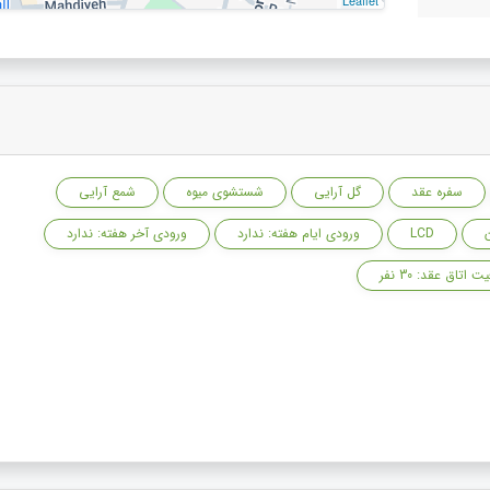
Leaflet
سفره عقد
گل آرایی
شستشوی میوه
شمع آرایی
LCD
ورودی ایام هفته: ندارد
ورودی آخر هفته: ندارد
 اتاق عقد: 30 نفر