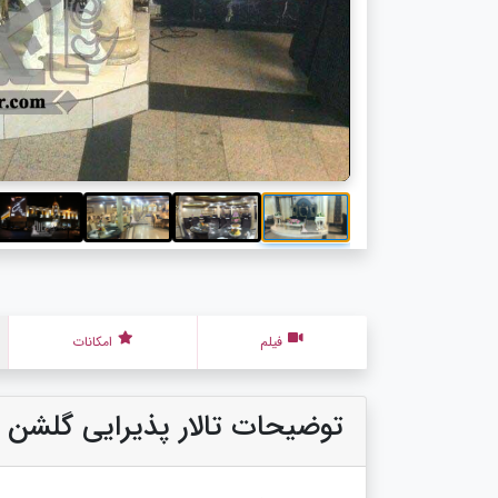
فیلم
امکانات
توضیحات تالار پذیرایی گلشن