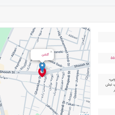
×
گلشن
55
نوبی،
، نبش