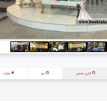
گالری تصاویر
منو
نظرات