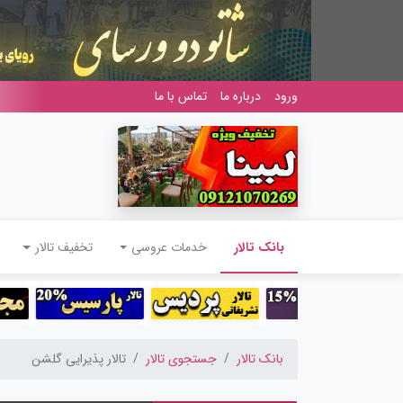
ورود
درباره ما
تماس با ما
(current)
بانک تالار
خدمات عروسی
تخفیف تالار
بانک تالار
جستجوی تالار
تالار پذیرایی گلشن