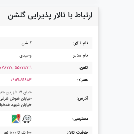
ارتباط با تالار پذیرایی گلشن
نام تالار:
گلشن
نام مدیر
وحیدی
تلفن:
55078719
,
078720
همراه:
09121091883
خیان 17 شهریور ج
آدرس:
خیابان شوش شرقی
خیابان شهید غمخوار
دسترسی:
ظرفیت تالار:
100 نفر تا 1000 نفر