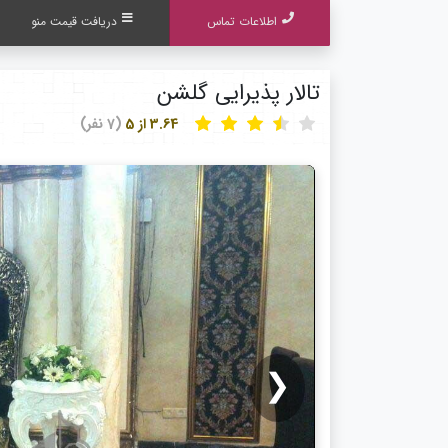
اطلاعات تماس
دریافت قیمت منو
تالار پذیرایی گلشن
3.64 از 5
(7 نفر)
❮