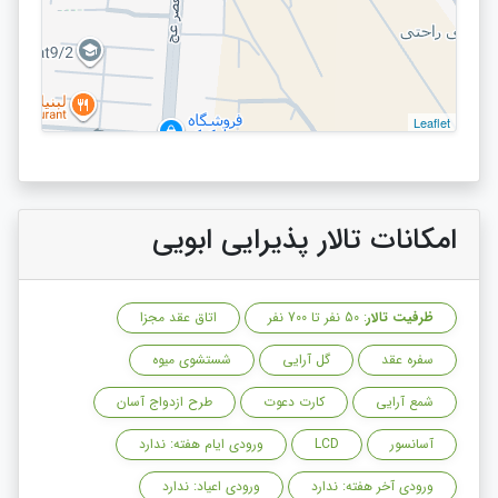
Leaflet
امکانات تالار پذیرایی ابویی
ظرفیت تالار
: 50 نفر تا 700 نفر
اتاق عقد مجزا
سفره عقد
گل آرایی
شستشوی میوه
شمع آرایی
کارت دعوت
طرح ازدواج آسان
آسانسور
LCD
ورودی ایام هفته: ندارد
ورودی آخر هفته: ندارد
ورودی اعیاد: ندارد