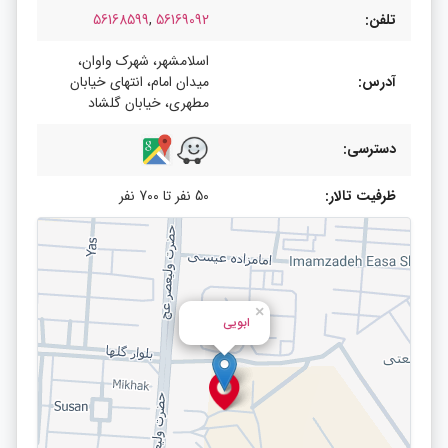
تلفن:
56169092
,
56168599
اسلامشهر، شهرک واوان،
آدرس:
میدان امام، انتهای خیابان
مطهری، خیابان گلشاد
دسترسی:
ظرفیت تالار:
50 نفر تا 700 نفر
×
ابویی