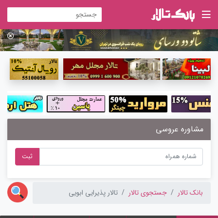
مشاوره عروسی
ثبت
بانک تالار
جستجوی تالار
تالار پذیرایی ابویی