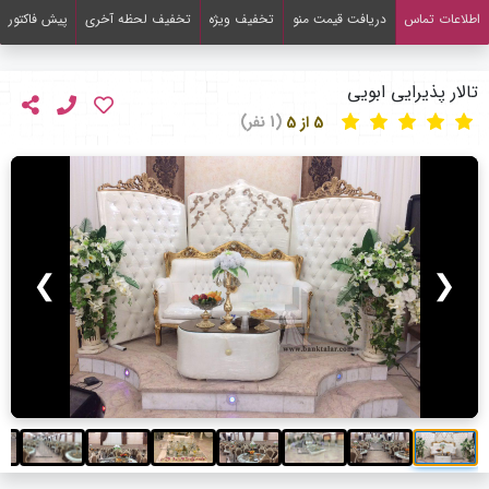
اطلاعات تماس
دریافت قیمت منو
تخفیف ویژه
تخفیف لحظه آخری
پیش فاکتور
تالار پذیرایی ابویی
5 از 5
(1 نفر)
❯
❮