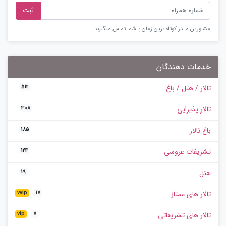
ثبت
مشاورین ما در کوتاه ترین زمان با شما تماس میگیرند .
خدمات دهندگان
تالار / هتل / باغ
512
تالار پذیرایی
308
باغ تالار
185
تشریفات عروسی
124
هتل
19
تالار های ممتاز
vvip
17
تالار های تشریفاتی
vip
7