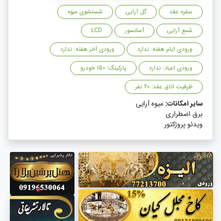
سفره عقد
گل آرایی
شستشوی میوه
شمع آرایی
آسانسور
LCD
ورودی ایام هفته: ندارد
ورودی آخر هفته: ندارد
ورودی اعیاد: ندارد
پارکینگ: 150 خودرو
ظرفیت اتاق عقد: 20 نفر
سایر امکانات:
میوه آرایی
برق اضطراری
ویدئو پروژکتور