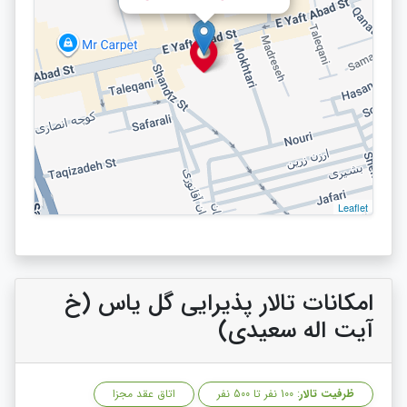
Leaflet
امکانات تالار پذیرایی گل یاس (خ
آیت اله سعیدی)
ظرفیت تالار
: 100 نفر تا 500 نفر
اتاق عقد مجزا