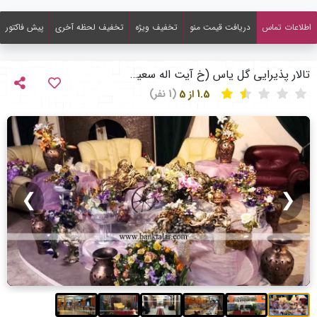
اطلاعات تماس
دریافت قیمت منو
تخفیف ویژه
تخفیف لحظه آخری
پیش فاکتور
تالار پذیرایی گل یاس (خ آیت اله سعیدی)
1.5 از 5
(1 نفر)
❯
❮