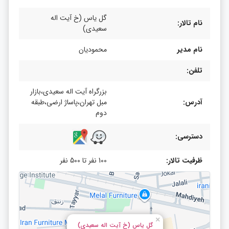
گل یاس (خ آیت اله
نام تالار:
سعیدی)
نام مدیر
محمودیان
تلفن:
بزرگراه آیت اله سعیدی،بازار
آدرس:
مبل تهران،پاساژ ارضی،طبقه
دوم
دسترسی:
ظرفیت تالار:
100 نفر تا 500 نفر
×
گل یاس (خ آیت اله سعیدی)