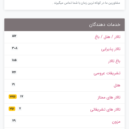
مشاورین ما در کوتاه ترین زمان با شما تماس میگیرند .
خدمات دهندگان
تالار / هتل / باغ
512
تالار پذیرایی
308
باغ تالار
185
تشریفات عروسی
124
هتل
19
تالار های ممتاز
vvip
17
تالار های تشریفاتی
vip
7
مزون
79