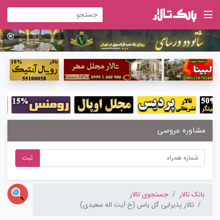
مشاوره عروسی
ثبت
بانک تالار
جستجوی تالار
تالار پذیرایی گل یاس (خ آیت اله سعیدی)