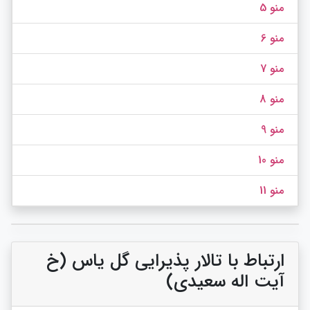
منو 5
منو 6
منو 7
منو 8
منو 9
منو 10
منو 11
ارتباط با تالار پذیرایی گل یاس (خ
آیت اله سعیدی)