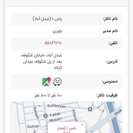
نام تالار:
یاس 1 (عبدل آباد)
نام مدیر
یاوری
تلفن:
55869270
عبدل آباد، خیابان شکوفه،
آدرس:
بعد از پل شکوفه، میدان
ثاراله
دسترسی:
ظرفیت تالار:
100 نفر تا 800 نفر
×
یاس 1 (عبدل
آباد)