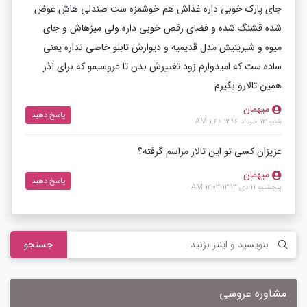
جای پارک خوبی داره غذاش هم خوشمزه ست صندلی هاش عوض
شده قشنگ شده و فضای رقص خوبی داره ولی میزهاش و جای
میوه و شیرینیش مدل قدیمیه و دیوارش تابلو خاصی نداره یعنی
ساده ست که امیدوارم زود تغییرش بدن تا عروسیمو که برای آذر
همین تالارو بگیرم
میهمان
پاسخ دهید
شنبه 13 خرداد 1396 1:40 AM
عزیزان کسی تو این تالار مراسم گرفته؟
میهمان
پاسخ دهید
پنجشنبه 11 دی 1393 12:03 AM
جستجو
مشاوره عروسی