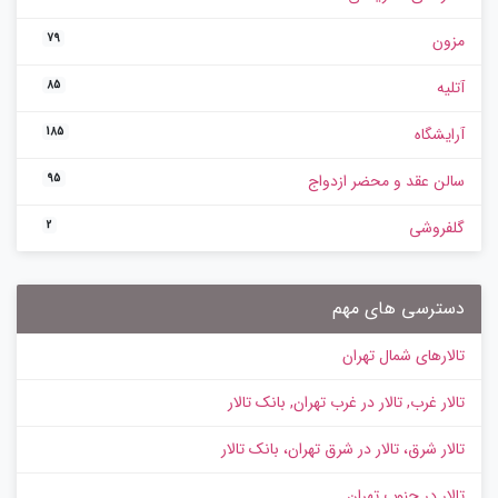
مزون
79
آتلیه
85
آرایشگاه
185
سالن عقد و محضر ازدواج
95
گلفروشی
2
دسترسی های مهم
تالارهای شمال تهران
تالار غرب, تالار در غرب تهران, بانک تالار
تالار شرق، تالار در شرق تهران، بانک تالار
تالار در جنوب تهران