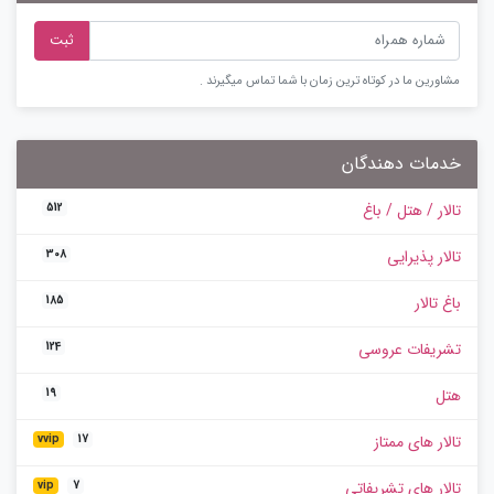
ثبت
مشاورین ما در کوتاه ترین زمان با شما تماس میگیرند .
خدمات دهندگان
تالار / هتل / باغ
512
تالار پذیرایی
308
باغ تالار
185
تشریفات عروسی
124
هتل
19
تالار های ممتاز
vvip
17
تالار های تشریفاتی
vip
7