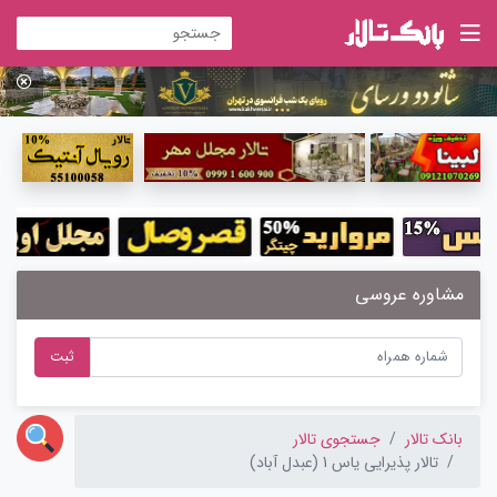
مشاوره عروسی
ثبت
بانک تالار
جستجوی تالار
تالار پذیرایی یاس 1 (عبدل آباد)