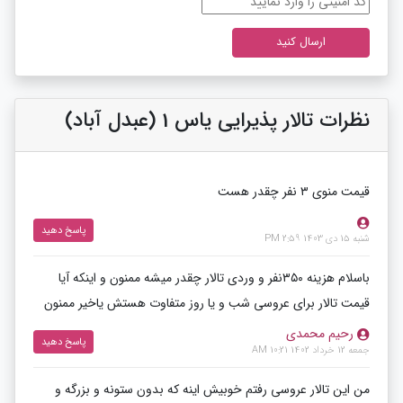
نظرات تالار پذیرایی یاس 1 (عبدل آباد)
قیمت منوی ۳ نفر چقدر هست
پاسخ دهید
شنبه 15 دی 1403 2:59 PM
باسلام هزینه ۳۵۰نفر و وردی تالار چقدر میشه ممنون و اینکه آیا
قیمت تالار برای عروسی شب و یا روز متفاوت هستش یاخیر ممنون
رحیم محمدی
پاسخ دهید
جمعه 12 خرداد 1402 10:21 AM
من این تالار عروسی رفتم خوبیش اینه که بدون ستونه و بزرگه و