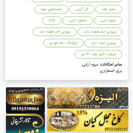
سفره عقد
گل آرایی
شستشوی میوه
شمع آرایی
مشعل آرایی
LCD
ورودی ایام هفته: دارد
ورودی آخر هفته: دارد
ورودی اعیاد: دارد
پارکینگ: 500 خودرو
ظرفیت اتاق عقد: 30 نفر
سایر امکانات:
میوه آرایی
برق اضطراری