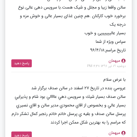
سالن واقعا زیبا و مجلل و شیک هست.با سرویس دهی عالی.نوع
برخورد خوب کارکنان .هم چنین غذای بسیار عالی و خوش مزه و
درجه یک
بسیار عالییییییی و خوب
سپاس ویژه از شما
تاریخ مراسم:۹۶/۴/۱۸
میهمان
پاسخ دهید
دوشنبه 19 تیر 1396 4:38 PM
با عرض سلام
عروسي بنده در تاريخ ٢٧ اسفند در سالن صدف برگزار شد
سالن صدف بسيار شيك و سرويس دهي عاااالي بود شام و پذيرايي
بسيار عالي و بخصوص از اقاي محمودي مدير سالن و اقاي نصيري
پرسنل سالن صدف و بقيه ي پرسنل خانم خانم رنجبر كمال تشكر دارم
كه مراسم را به بهترين شكل ممكن اجرا كردند
میهمان
پاسخ دهید