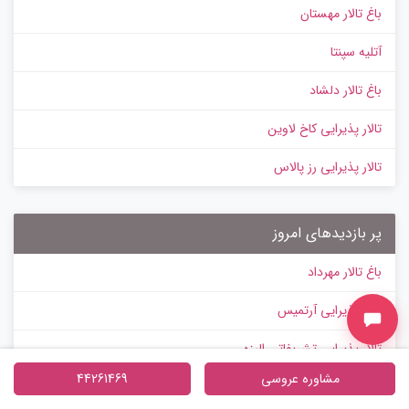
باغ تالار مهستان
آتلیه سپنتا
باغ تالار دلشاد
تالار پذیرایی کاخ لاوین
تالار پذیرایی رز پالاس
پر بازدیدهای امروز
باغ تالار مهرداد
تالار پذیرایی آرتمیس
تالار پذیرایی تشریفاتی الیزه
مشاوره عروسی
44261469
باغ تالار عمارت صفا جو