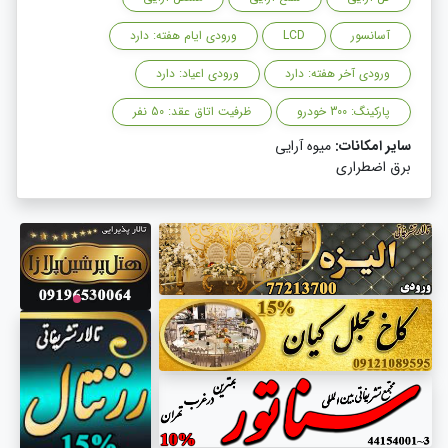
آسانسور
LCD
ورودی ایام هفته: دارد
ورودی آخر هفته: دارد
ورودی اعیاد: دارد
پارکینگ: 300 خودرو
ظرفیت اتاق عقد: 50 نفر
سایر امکانات:
میوه آرایی
برق اضطراری