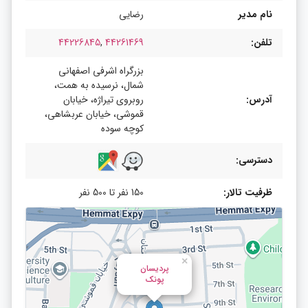
نام مدیر
رضایی
تلفن:
44261469
,
44226845
بزرگراه اشرفی اصفهانی
شمال، نرسیده به همت،
آدرس:
روبروی تیراژه، خیابان
قموشی، خیابان عربشاهی،
کوچه سوده
دسترسی:
ظرفیت تالار:
150 نفر تا 500 نفر
×
پردیسان
پونک