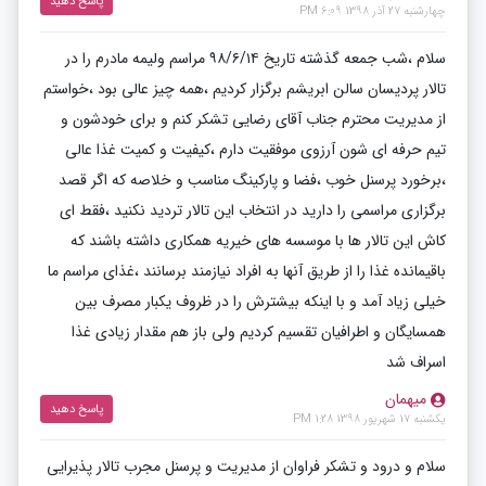
پاسخ دهید
چهارشنبه 27 آذر 1398 6:09 PM
سلام ،شب جمعه گذشته تاریخ ۹۸/۶/۱۴ مراسم ولیمه مادرم را در
تالار پردیسان سالن ابریشم برگزار کردیم ،همه چیز عالی بود ،خواستم
از مدیریت محترم جناب آقای رضایی تشکر کنم و برای خودشون و
تیم حرفه ای شون آرزوی موفقیت دارم ،کیفیت و کمیت غذا عالی
،برخورد پرسنل خوب ،فضا و پارکینگ مناسب و خلاصه که اگر قصد
برگزاری مراسمی را دارید در انتخاب این تالار تردید نکنید ،فقط ای
کاش این تالار ها با موسسه های خیریه همکاری داشته باشند که
باقیمانده غذا را از طریق آنها به افراد نیازمند برسانند ،غذای مراسم ما
خیلی زیاد آمد و با اینکه بیشترش را در ظروف یکبار مصرف بین
همسایگان و اطرافیان تقسیم کردیم ولی باز هم مقدار زیادی غذا
اسراف شد
میهمان
پاسخ دهید
یکشنبه 17 شهریور 1398 1:28 PM
سلام و درود و تشکر فراوان از مدیریت و پرسنل مجرب تالار پذیرایی