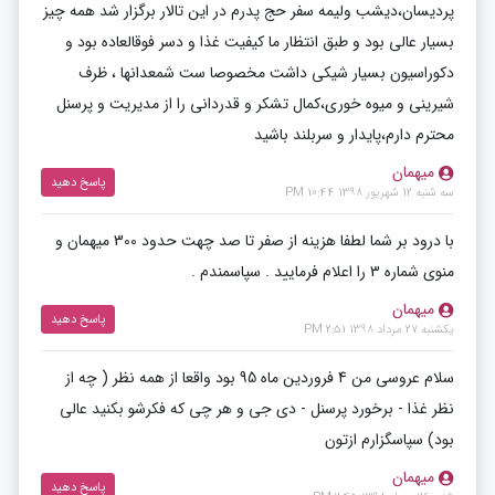
پردیسان،دیشب ولیمه سفر حج پدرم در این تالار برگزار شد همه چیز
بسیار عالی بود و طبق انتظار ما کیفیت غذا و دسر فوقالعاده بود و
دکوراسیون بسیار شیکی داشت مخصوصا ست شمعدانها ، ظرف
شیرینی و میوه خوری،کمال تشکر و قدردانی را از مدیریت و پرسنل
محترم دارم،پایدار و سربلند باشید
میهمان
پاسخ دهید
سه شنبه 12 شهریور 1398 10:44 PM
با درود بر شما لطفا هزینه از صفر تا صد چهت حدود 300 میهمان و
منوی شماره 3 را اعلام فرمایید . سپاسمندم .
میهمان
پاسخ دهید
یکشنبه 27 مرداد 1398 2:51 PM
سلام عروسی من 4 فروردین ماه 95 بود واقعا از همه نظر ( چه از
نظر غذا - برخورد پرسنل - دی جی و هر چی که فکرشو بکنید عالی
بود) سپاسگزارم ازتون
میهمان
پاسخ دهید