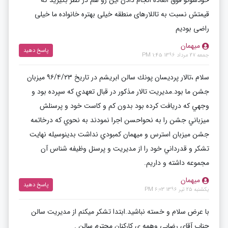
خودشونو فوق العاده انجام دادن این رو هم در نظر بگیرید که
قیمتش نسبت به تاللارهای منطقه خیلی بهتره خانواده ما خیلی
راضی بودیم
میهمان
پاسخ دهید
جمعه 27 مرداد 1396 1:45 PM
سلام ،تالار پرديسان پونك سالن ابريشم در تاريخ ٩٦/٤/٢٣ ميزبان
جشن ما بود.مديريت تالار مذكور در قبال تعهدي كه سپرده بود و
وجهي كه دريافت كرده بود بدون كم و كاست خود و پرسنلش
ميزباني جشن را به نحواحسن اجرا نمودند به نحوي كه درخاتمه
جشن ميزبان استرس و ميهمان كمبودي نداشت بدينوسيله نهايت
تشكر و قدرداني خود را از مديريت و پرسنل وظيفه شناس آن
مجموعه داشته و داريم.
میهمان
پاسخ دهید
یکشنبه 25 تیر 1396 6:03 PM
با عرض سلام و خسته نباشید.ابتدا تشکر میکنم از مدیریت سالن
جناب آقای رضایی وهمه ی کارکنان محترم سالن .