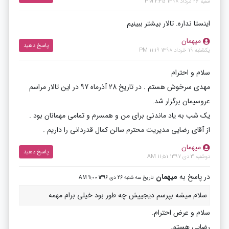
شنبه 26 مرداد 1398 2:45 PM
اینستا نداره. تالار بیشتر ببینیم
میهمان
پاسخ دهید
یکشنبه 19 خرداد 1398 11:19 PM
سلام و احترام
مهدی سرخوش هستم . در تاریخ 28 آذرماه 97 در این تالار مراسم
عروسیمان برگزار شد.
یک شب به یاد ماندنی برای من و همسرم و تمامی مهمانان بود .
از آقای رضایی مدیریت محترم سالن کمال قدردانی را داریم .
میهمان
پاسخ دهید
دوشنبه 3 دی 1397 11:51 AM
در پاسخ به
میهمان
تاریخ سه شنبه 26 دی 1396 11:00 AM
سلام میشه بپرسم دیجییش چه طور بود خیلی برام مهمه
سلام و عرض احترام.
رضایی هستم.