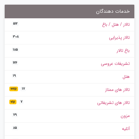
خدمات دهندگان
تالار / هتل / باغ
512
تالار پذیرایی
308
باغ تالار
185
تشریفات عروسی
124
هتل
19
تالار های ممتاز
vvip
17
تالار های تشریفاتی
vip
7
مزون
79
آتلیه
85