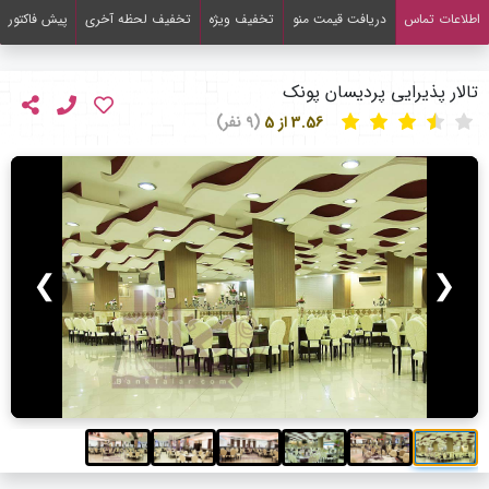
اطلاعات تماس
دریافت قیمت منو
تخفیف ویژه
تخفیف لحظه آخری
پیش فاکتور
تالار پذیرایی پردیسان پونک
3.56 از 5
(9 نفر)
❯
❮