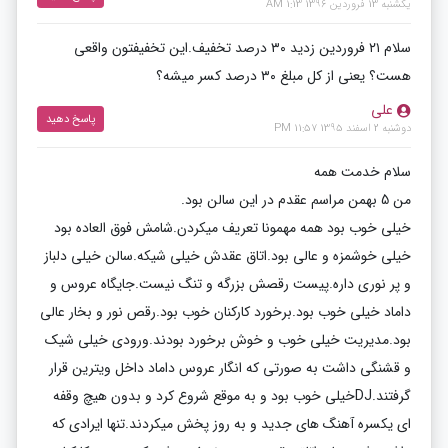
یکشنبه 13 فروردین 1396 1:13 AM
سلام ۲۱ فروردین زدید ۳۰ درصد تخفیف.این تخفیفتون واقعی
هست؟ یعنی از کل مبلغ ۳۰ درصد کسر میشه؟
علی
پاسخ دهید
دوشنبه 2 اسفند 1395 11:57 PM
سلام خدمت همه
من 5 بهمن مراسم عقدم در این سالن بود.
خیلی خوب بود همه مهمونا تعریف میکردن.شامش فوق العاده بود
خیلی خوشمزه و عالی بود.اتاق عقدش خیلی شیکه.سالن خیلی دلباز
و پر نوری داره.پیست رقصش بزرگه و تنگ نیست.جایگاه عروس و
داماد خیلی خوب بود.برخورد کارکنان خوب بود.رقص نور و بخار عالی
بود.مدیریت خیلی خوب و خوش برخورد بودند.ورودی خیلی شیک
و قشنگی داشت به صورتی که انگار عروس داماد داخل ویترین قرار
گرفتند.DJخیلی خوب بود و به موقع شروع کرد و بدون هیچ وقفه
ای یکسره آهنگ های جدید و به روز پخش میکردند.تنها ایرادی که