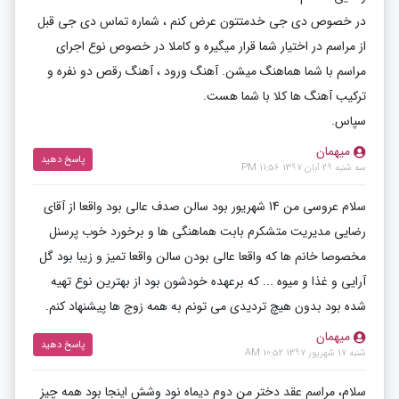
در خصوص دی جی خدمتتون عرض کنم ، شماره تماس دی جی قبل
از مراسم در اختیار شما قرار میگیره و کاملا در خصوص نوع اجرای
مراسم با شما هماهنگ میشن. آهنگ ورود ، آهنگ رقص دو نفره و
ترکیب آهنگ ها کلا با شما هست.
سپاس.
میهمان
پاسخ دهید
سه شنبه 29 آبان 1397 11:56 PM
سلام عروسی من 14 شهریور بود سالن صدف عالی بود واقعا از آقای
رضایی مدیریت متشکرم بابت هماهنگی ها و برخورد خوب پرسنل
مخصوصا خانم ها که واقعا عالی بودن سالن واقعا تمیز و زیبا بود گل
آرایی و غذا و میوه ... که برعهده خودشون بود از بهترین نوع تهیه
شده بود بدون هیچ تردیدی می تونم به همه زوج ها پیشنهاد کنم.
میهمان
پاسخ دهید
شنبه 17 شهریور 1397 10:52 AM
سلام، مراسم عقد دختر من دوم دیماه نود وشش اینجا بود همه چیز