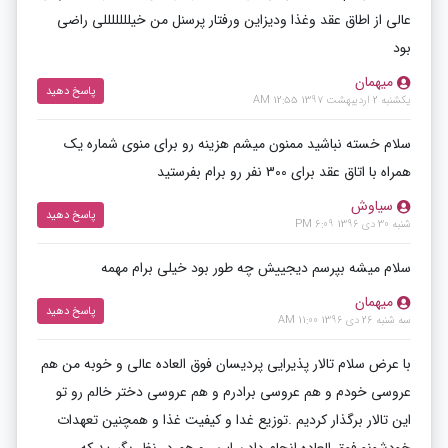
عالی از اطاق عقد وغذا ودیزاین ورفتار پرسنل من خیلللللللی راضی
بود
میهمان
پاسخ دهید
یکشنبه 2 اردیبهشت 1397 12:55 AM
سلام خسته نباشید ممنون میشم هزینه رو برای منوی شماره یک
همراه با اتاق عقد برای 300 نفر رو برام بفرستید
سیاوش
پاسخ دهید
شنبه 30 دی 1396 6:09 PM
سلام میشه بپرسم دیجییش چه طور بود خیلی برام مهمه
میهمان
پاسخ دهید
سه شنبه 26 دی 1396 11:00 AM
با عرض سلام تالار پذیرایی پردیسان فوق العاده عالی و خوبه من هم
عروسی خودم و هم عروسی برادرم و هم عروسی دختر خالم رو تو
این تالار برگذار کردیم .توزیع غدا و کیفیت غذا و همچنین تعهدات