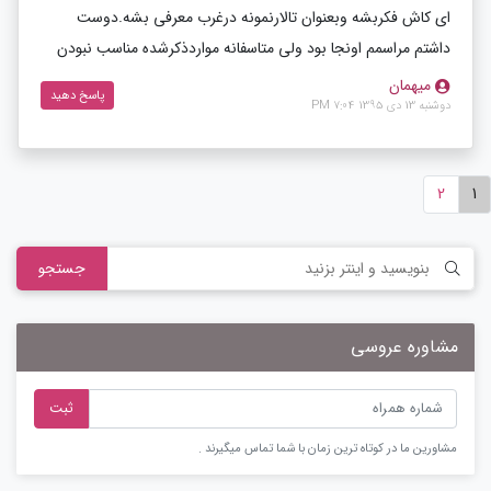
ای کاش فکربشه وبعنوان تالارنمونه درغرب معرفی بشه.دوست
داشتم مراسمم اونجا بود ولی متاسفانه مواردذکرشده مناسب نبودن
میهمان
پاسخ دهید
دوشنبه 13 دی 1395 7:04 PM
2
1
جستجو
مشاوره عروسی
ثبت
مشاورین ما در کوتاه ترین زمان با شما تماس میگیرند .