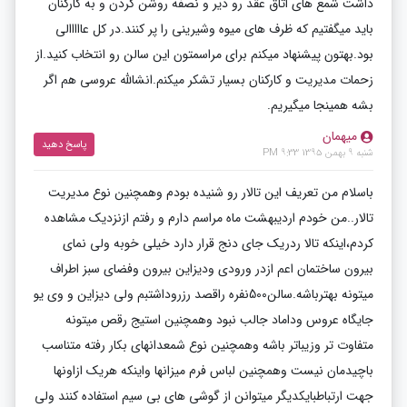
داشت شمع های اتاق عقد رو دیر و نصفه روشن کردن و به کارکنان
باید میگفتیم که ظرف های میوه وشیرینی را پر کنند.در کل عااااالی
بود.بهتون پیشنهاد میکنم برای مراسمتون این سالن رو انتخاب کنید.از
زحمات مدیریت و کارکنان بسیار تشکر میکنم.انشالله عروسی هم اگر
بشه همینجا میگیریم.
میهمان
پاسخ دهید
شنبه 9 بهمن 1395 9:33 PM
باسلام من تعریف این تالار رو شنیده بودم وهمچنین نوع مدیریت
تالار..من خودم اردیبهشت ماه مراسم دارم و رفتم ازنزدیک مشاهده
کردم،اینکه تالا ردریک جای دنج قرار دارد خیلی خوبه ولی نمای
بیرون ساختمان اعم ازدر ورودی ودیزاین بیرون وفضای سبز اطراف
میتونه بهترباشه.سالن500نفره راقصد رزروداشتبم ولی دیزاین و وی یو
جایگاه عروس وداماد جالب نبود وهمچنین استیج رقص میتونه
متفاوت تر وزیباتر باشه وهمچنین نوع شمعدانهای بکار رفته متناسب
باچیدمان نیست وهمچنین لباس فرم میزانها واینکه هریک ازاونها
جهت ارتباطبایکدیگر میتوانن از گوشی های بی سیم استفاده کنند ولی