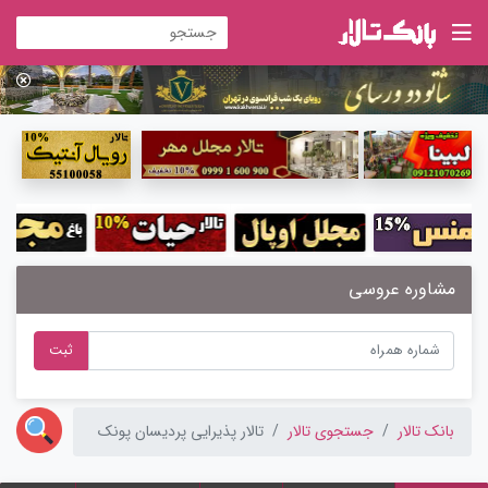
مشاوره عروسی
ثبت
بانک تالار
جستجوی تالار
تالار پذیرایی پردیسان پونک