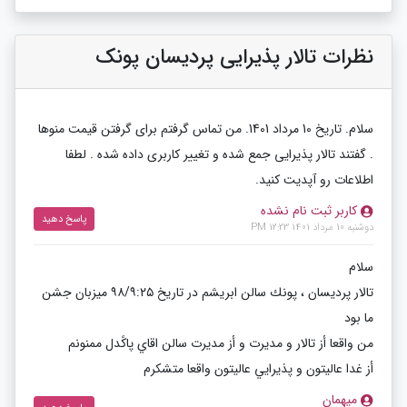
نظرات تالار پذیرایی پردیسان پونک
سلام. تاریخ 10 مرداد 1401. من تماس گرفتم برای گرفتن قیمت منوها
. گفتند تالار پذیرایی جمع شده و تغییر کاربری داده شده . لطفا
اطلاعات رو آپدیت کنید.
کاربر ثبت نام نشده
پاسخ دهید
دوشنبه 10 مرداد 1401 12:23 PM
سلام
تالار پرديسان ، پونك سالن ابريشم در تاريخ ٩٨/٩:٢٥ ميزبان جشن
ما بود
من واقعا أز تالار و مديرت و أز مديرت سالن اقاي پاكًدل ممنونم
أز غدا عاليتون و پذيرايي عاليتون واقعا متشكرم
میهمان