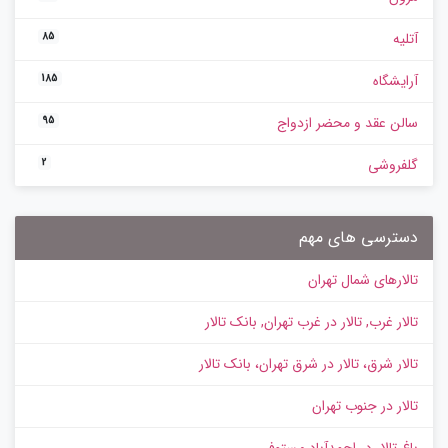
آتلیه
85
آرایشگاه
185
سالن عقد و محضر ازدواج
95
گلفروشی
2
دسترسی های مهم
تالارهای شمال تهران
تالار غرب, تالار در غرب تهران, بانک تالار
تالار شرق، تالار در شرق تهران، بانک تالار
تالار در جنوب تهران
باغ تالار در احمدآباد مستوفی