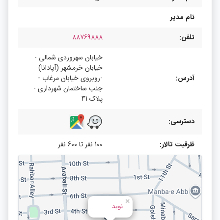
نام مدیر
تلفن:
88769888
خیابان سهروردی شمالی -
خیابان خرمشهر (آپادانا)
آدرس:
-روبروی خیابان مرغاب -
جنب ساختمان شهرداری -
پلاک 41
دسترسی:
ظرفیت تالار:
100 نفر تا 600 نفر
×
نوید