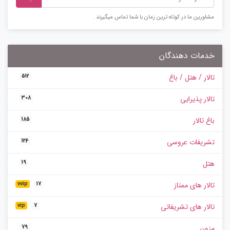
مشاورین ما در کوتاه ترین زمان با شما تماس میگیرند .
خدمات دهندگان
تالار / هتل / باغ
512
تالار پذیرایی
308
باغ تالار
185
تشریفات عروسی
124
هتل
19
تالار های ممتاز
vvip
17
تالار های تشریفاتی
vip
7
مزون
79