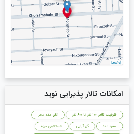
Leaflet
امکانات تالار پذیرایی نوید
ظرفیت تالار
: 100 نفر تا 600 نفر
اتاق عقد مجزا
سفره عقد
گل آرایی
شستشوی میوه