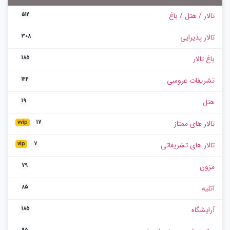
تالار / هتل / باغ
512
تالار پذیرایی
308
باغ تالار
185
تشریفات عروسی
124
هتل
19
تالار های ممتاز
vvip
17
تالار های تشریفاتی
vip
7
مزون
79
آتلیه
85
آرایشگاه
185