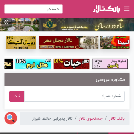
مشاوره عروسی
ثبت
بانک تالار
جستجوی تالار
تالار پذیرایی حافظ شیراز