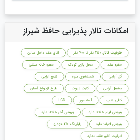
امکانات تالار پذیرایی حافظ شیراز
ظرفیت تالار
: 250 نفر تا 700 نفر
اتاق عقد داخل سالن
سفره عقد
محل بازی کودک
سفره خانه سنتی
گل آرایی
شستشوی میوه
شمع آرایی
مشعل آرایی
کارت دعوت
طرح ازدواج آسان
کافی شاپ
آسانسور
LCD
ورودی ایام هفته: دارد
ورودی آخر هفته: دارد
ورودی اعیاد: دارد
پارکینگ: 25 خودرو
ظرفیت اتاق عقد: ندارد