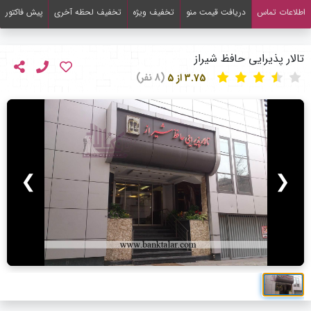
اطلاعات تماس
دریافت قیمت منو
تخفیف ویژه
تخفیف لحظه آخری
پیش فاکتور
تالار پذیرایی حافظ شیراز
3.75 از 5
(8 نفر)
❯
❮