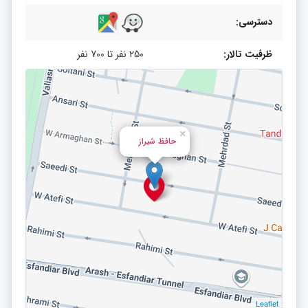
دسترسی:
ظرفیت تالار:
250 نفر تا 700 نفر
×
حافظ شیراز
Leaflet