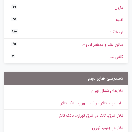
مزون
79
آتلیه
85
آرایشگاه
185
سالن عقد و محضر ازدواج
95
گلفروشی
2
دسترسی های مهم
تالارهای شمال تهران
تالار غرب, تالار در غرب تهران, بانک تالار
تالار شرق، تالار در شرق تهران، بانک تالار
تالار در جنوب تهران