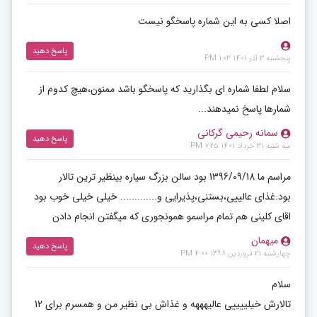
اصلا کسی به این شماره پاسخگو نیست
پاسخ دهید
پنجشنبه 3 آذر 1401 1:03 PM
سلام لطفا شماره ای بگذارید که پاسخگو باشد ممنون،هیچ کدوم از
شمارها پاسخ نمیدهند...
سمانه رحیمی گرکانی
پاسخ دهید
سه شنبه 31 خرداد 1401 7:25 PM
مراسم ما 1396/09/18 بود سالن بزرگ سیاره بینظیر ترین تالار
بود.غذای عالییی،بستنی،پذیرایی و............. خیلی خیلی خوب بود
اقای کلینی هم تمام مراسمو همونجوری که میگفتن انجام دادن
میهمان
پاسخ دهید
چهارشنبه 21 فروردین 1398 4:00 PM
سلام
تالارش خیلییییی عالیهههه و غذاش بی نظیر من و همسرم برای 12