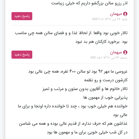
اذر رزرو سالن بزرگشو داریم که خیلی زیباست
میهمان
پاسخ دهید
شنبه 24 تیر 1396 2:18 AM
تالار خوبی بود واقعا .از لحاظ غذا و و فضای سالن همه چی مناسب
بود .برخورد کارکنان هم بد نبود
میهمان
پاسخ دهید
جمعه 23 تیر 1396 1:57 AM
عروسی ما مهر 92 بود تو سالن 400 نفره، همه چی عالی بود
کارشون درست و رو نظمه
تالار خانوم ها و آقایون بدون ستون و مرتب و تمیز
پذیرایی خوب از مهمون ها
خواننده هم خیلی خوب بود ، چند تا خواننده داره اونجا و برای ما
عالی بود
غذاشون هم که حرف نداره، از قدیم عالی بوده و همه می شناسن
در کل شب خیلی خوبی برای ما و مهمون ها بود