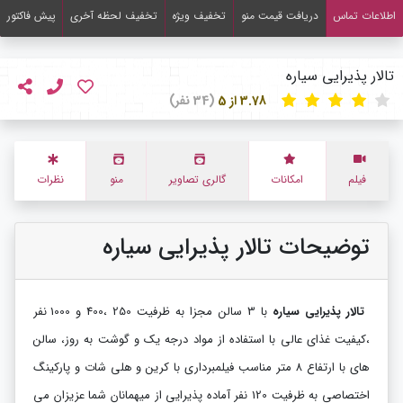
اطلاعات تماس
دریافت قیمت منو
تخفیف ویژه
تخفیف لحظه آخری
پیش فاکتور
تالار پذیرایی سیاره
3.78 از 5
(34 نفر)
فیلم
امکانات
گالری تصاویر
منو
نظرات
توضیحات تالار پذیرایی سیاره
تالار پذیرایی سیاره
با 3 سالن مجزا به ظرفیت 250 ،400 و 1000 نفر
،کیفیت غذای عالی با استفاده از مواد درجه یک و گوشت به روز، سالن
های با ارتفاع 8 متر مناسب فیلمبرداری با کرین و هلی شات و پارکینگ
اختصاصی به ظرفیت 120 نفر آماده پذیرایی از میهمانان شما عزیزان می