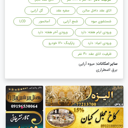
اتاق عقد داخل سالن
سفره عقد
گل آرایی
شستشوی میوه
شمع آرایی
آسانسور
LCD
ورودی ایام هفته: دارد
ورودی آخر هفته: دارد
ورودی اعیاد: دارد
پارکینگ: 120 خودرو
ظرفیت اتاق عقد: 30 نفر
سایر امکانات:
میوه آرایی
برق اضطراری