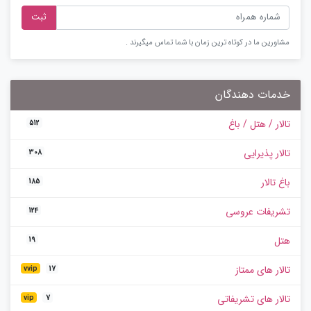
ثبت
مشاورین ما در کوتاه ترین زمان با شما تماس میگیرند .
خدمات دهندگان
تالار / هتل / باغ
512
تالار پذیرایی
308
باغ تالار
185
تشریفات عروسی
124
هتل
19
تالار های ممتاز
vvip
17
تالار های تشریفاتی
vip
7