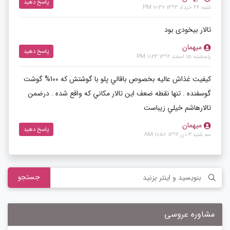
پاسخ دهید
شنبه 24 خرداد 1393 10:37 PM
تالار بیخودی بود
میهمان
پاسخ دهید
پنجشنبه 15 اسفند 1392 11:23 PM
كيفيت غذاش عاليه بخصوص باقالي پلو با گوشتش كه 100% گوشت
گوسفنده . تنها نقطه ضعف اين تالار مكاني كه واقع شده . درضمن
تالارهاشم خيلي زيباست
میهمان
پاسخ دهید
سه شنبه 3 دی 1392 11:56 AM
جستجو
مشاوره عروسی