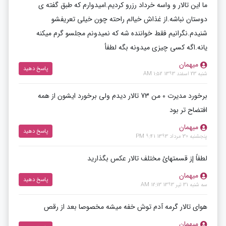
ما این تالار و واسه خرداد رزرو کردیم.امیدوارم که طبق گفته ی
دوستان نباشه.از غذاش خیالم راحته چون خیلی تعریفشو
شنیدم.نگرانیم فقط خواننده شه که نمیدونم مجلسو گرم میکنه
یانه.اگه کسی چیزی میدونه بگه لطفأ
میهمان
پاسخ دهید
شنبه 23 اسفند 1393 1:52 AM
برخورد مدیرت 0 من 73 تالار دیدم ولی برخورد ایشون از همه
افتضاح تر بود
میهمان
پاسخ دهید
پنجشنبه 30 مرداد 1393 9:41 PM
لطفاً إز قسمتهائ مختلف تالار عكس بگذاريد
میهمان
پاسخ دهید
سه شنبه 31 تیر 1393 12:13 AM
هوای تالار گرمه آدم توش خفه میشه مخصوصا بعد از رقص
میهمان