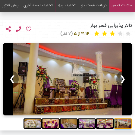
اطلاعات تماس
دریافت قیمت منو
تخفیف ویژه
تخفیف لحظه آخری
پیش فاکتور
تالار پذیرایی قصر بهار
3.14 از 5
(7 نفر)
❯
❮