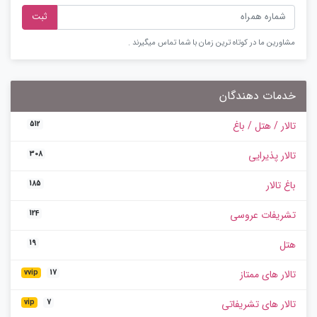
ثبت
مشاورین ما در کوتاه ترین زمان با شما تماس میگیرند .
خدمات دهندگان
تالار / هتل / باغ
512
تالار پذیرایی
308
باغ تالار
185
تشریفات عروسی
124
هتل
19
تالار های ممتاز
vvip
17
تالار های تشریفاتی
vip
7