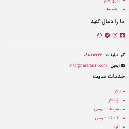
گالری فیلم
نقشه سایت
ما را دنبال کنید
تبلیغات
:
09102122231
ایمیل
:
info@banktalar.com
خدمات سایت
تالار
باغ تالار
تشریفات عروسی
آرایشگاه عروسی
آتلیه