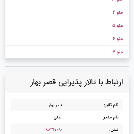
منو 4
منو 5
منو 6
منو 7
ارتباط با تالار پذیرایی قصر بهار
نام تالار:
قصر بهار
نام مدیر
اصلی
تلفن:
88317080