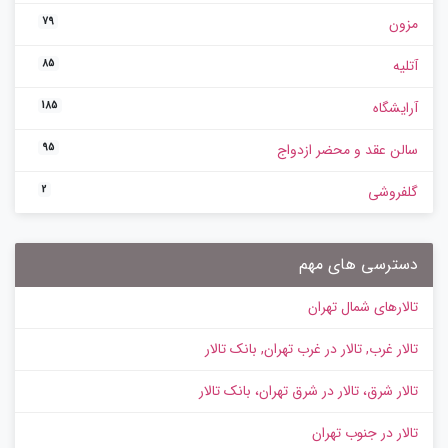
مزون
79
آتلیه
85
آرایشگاه
185
سالن عقد و محضر ازدواج
95
گلفروشی
2
دسترسی های مهم
تالارهای شمال تهران
تالار غرب, تالار در غرب تهران, بانک تالار
تالار شرق، تالار در شرق تهران، بانک تالار
تالار در جنوب تهران