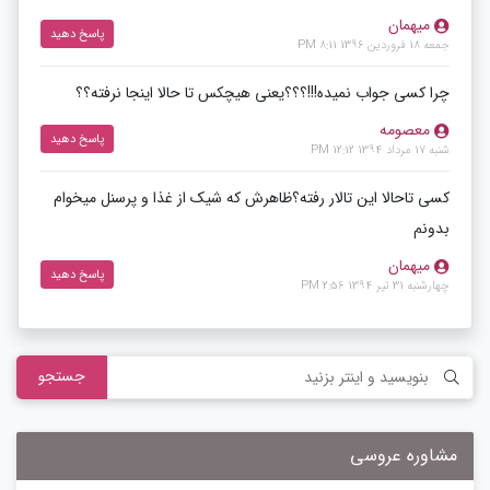
میهمان
پاسخ دهید
جمعه 18 فروردین 1396 8:11 PM
چرا کسی جواب نمیده!!!؟؟؟یعنی هیچکس تا حالا اینجا نرفته؟؟
معصومه
پاسخ دهید
شنبه 17 مرداد 1394 12:12 PM
کسی تاحالا این تالار رفته؟ظاهرش که شیک از غذا و پرسنل میخوام
بدونم
میهمان
پاسخ دهید
چهارشنبه 31 تیر 1394 2:56 PM
جستجو
مشاوره عروسی