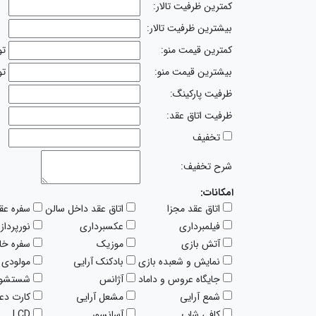
کمترین ظرفیت تالار:
بیشترین ظرفیت تالار:
کمترین قیمت منو:
تو
بیشترین قیمت منو:
تو
ظرفیت پارکینگ:
ظرفیت اتاق عقد:
تخفیف
شرح تخفیف:
امکانات:
اتاق عقد مجزا
اتاق عقد داخل سالن
سفره عق
فیلمبرداری
عکسبرداری
نورپرداز
آتش بازی
موزیک
سفره خا
نمایش و شعبده بازی
بادکنک آرایی
مولودی 
جایگاه عروس و داماد
آژانس
شستشوی
شمع آرایی
مشعل آرایی
کارت دع
کافی شاپ
آسانسور
LCD