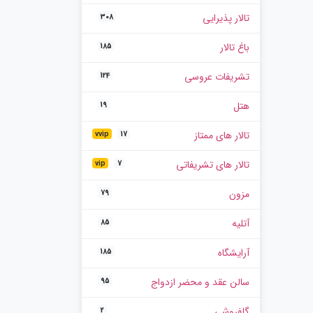
تالار پذیرایی
308
باغ تالار
185
تشریفات عروسی
124
هتل
19
تالار های ممتاز
vvip
17
تالار های تشریفاتی
vip
7
مزون
79
آتلیه
85
آرایشگاه
185
سالن عقد و محضر ازدواج
95
گلفروشی
2