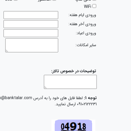
WiFi
ورودی ایام هفته:
ورودی آخر هفته:
ورودی اعیاد:
سایر امکانات:
توضیحات در خصوص تالار:
توجه 1:
09102122231 ارسال نمایید.