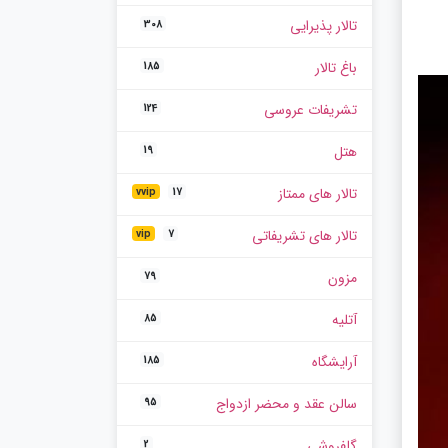
تالار پذیرایی
308
باغ تالار
185
تشریفات عروسی
124
هتل
19
تالار های ممتاز
vvip
17
تالار های تشریفاتی
vip
7
مزون
79
آتلیه
85
آرایشگاه
185
سالن عقد و محضر ازدواج
95
گلفروشی
2