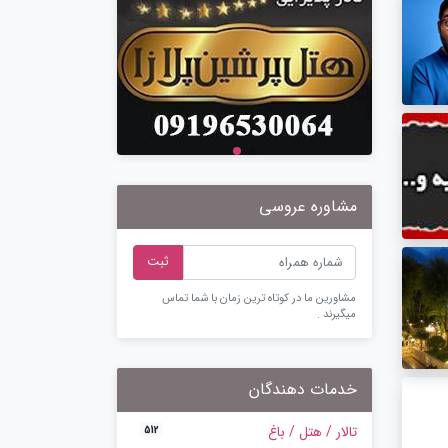
مشاوره عروسی
ثبت
مشاورین ما در کوتاه ترین زمان با شما تماس
میگیرند .
خدمات دهندگان
تالار / هتل / باغ
512