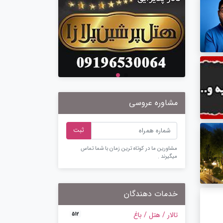
مشاوره عروسی
ثبت
مشاورین ما در کوتاه ترین زمان با شما تماس
میگیرند .
خدمات دهندگان
تالار / هتل / باغ
512