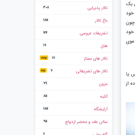
ن یک
تالار پذیرایی
308
 خود
باغ تالار
185
 چون
خود
تشریفات عروسی
124
 موی
هتل
19
تالار های ممتاز
vvip
17
تالار های تشریفاتی
vip
7
بلیس یا
ه از
مزون
79
آتلیه
85
آرایشگاه
185
سالن عقد و محضر ازدواج
95
گلفروشی
2