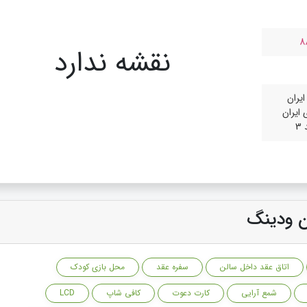
8
نقشه ندارد
یران
ایران
ن ودینگ
اتاق عقد داخل سالن
سفره عقد
محل بازی کودک
شمع آرایی
کارت دعوت
کافی شاپ
LCD