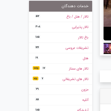
خدمات دهندگان
تالار / هتل / باغ
512
تالار پذیرایی
308
باغ تالار
185
تشریفات عروسی
124
هتل
19
تالار های ممتاز
vvip
17
تالار های تشریفاتی
vip
7
مزون
79
آتلیه
85
آرایشگاه
185