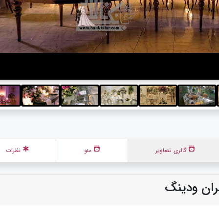
گالری تصاویر
منو
نظرات
ان ودینگ