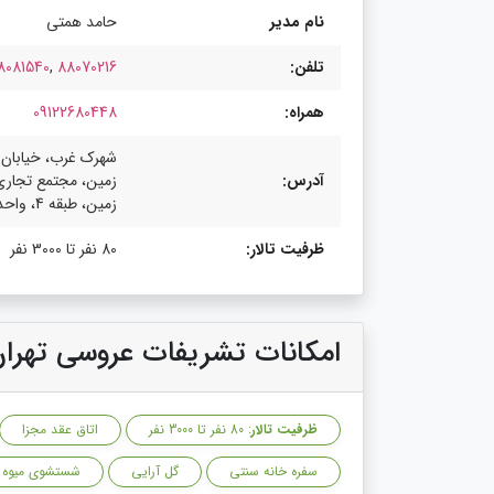
نام مدیر
حامد همتی
تلفن:
88070216
,
8081540
همراه:
09122680448
شهرک غرب، خیابان ا
آدرس:
زمین، مجتمع تجاری 
زمین، طبقه 4، واحد 3
ظرفیت تالار:
80 نفر تا 3000 نفر
امکانات تشریفات عروسی تهرا
ظرفیت تالار
: 80 نفر تا 3000 نفر
اتاق عقد مجزا
سفره خانه سنتی
گل آرایی
شستشوی میوه