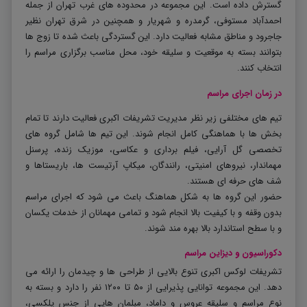
گسترش داده است. این مجموعه در محدوده های غرب تهران از جمله
احمدآباد مستوفی، گرمدره و شهریار و همچنین در شرق تهران نظیر
جاجرود و مناطق مشابه فعالیت دارد. این گستردگی باعث شده تا زوج ها
بتوانند بسته به موقعیت و سلیقه خود، محل مناسب برگزاری مراسم را
انتخاب کنند
.
در زمان اجرای مراسم
تیم های مختلفی زیر نظر مدیریت تشریفات اکبری فعالیت دارند تا تمام
بخش ها با هماهنگی کامل انجام شوند. این تیم ها شامل گروه های
تخصصی گل آرایی، فیلم برداری و عکاسی، موزیک زنده، پرسنل
مهماندار، نیروهای امنیتی، رانندگان، میکاپ آرتیست ها، باریستاها و
شف های حرفه ای هستند
.
حضور این گروه ها به شکل هماهنگ باعث می شود که اجرای مراسم
بدون وقفه و با کیفیت بالا انجام شود و تمامی مهمانان از خدمات یکسان
و با سطح استاندارد بالا بهره مند شوند
.
دکوراسیون و دیزاین مراسم
تشریفات لوکس اکبری تنوع بالایی از طراحی ها و چیدمان را ارائه می
دهد. این مجموعه توانایی پذیرایی از ۵۰ تا ۱۲۰۰ نفر را دارد و بسته به
نوع مراسم و سلیقه عروس و داماد، مبلمان هایی از جنس پلکسی،