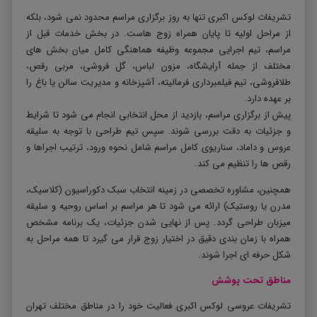
تشریفات لوکس اکبری تنها به روز برگزاری مراسم محدود نمی شود، بلکه
از مراحل اولیه تا پایان همراه زوج هاست. در بخش خدمات قبل از
مراسم، تیم اجرایی مجموعه وظیفه هماهنگی کامل میان بخش های
مختلف از جمله آرایشگاه، مزون لباس، گل فروشی، مربی رقص،
طلافروشی، تیم فیلمبرداری فرمالیته، آشپزخانه و مدیریت سالن یا باغ را
بر عهده دارد
.
پیش از برگزاری مراسم، بازدید از محل انتخابی انجام می شود تا شرایط
و جزئیات به دقت بررسی شوند. سپس تیم طراحی با توجه به سلیقه
عروس و داماد، سناریوی کامل مراسم شامل نحوه ورود، ترتیب اجراها و
رقص ها را تنظیم می کند
.
همچنین، مشاوره تخصصی در زمینه انتخاب سبک دکوراسیون (کلاسیک،
مدرن یا روستیک) ارائه می شود تا هر مراسم بر اساس روحیه و سلیقه
میزبان طراحی گردد. پس از نهایی شدن جزئیات، یک برنامه مشخص
همراه با زمان بندی دقیق در اختیار زوج قرار می گیرد تا همه مراحل به
شکل حرفه ای اجرا شوند
.
مناطق تحت پوشش
تشریفات عروسی لوکس اکبری فعالیت خود را در مناطق مختلف تهران