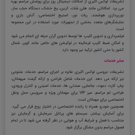
تشریفات لوکس اکبری از امکانات دیجیتال روز برای پوشش مراسم بهره
می برد. امکاناتی مانند هلی شات، کرین، یخ خشک، دستگاه حباب ساز،
نورپردازی هوشمند، ربات نور، استیج اختصاصی، آتش بازی و
نمایشگرهای متعدد بخشی از تجهیزات مورد استفاده در این مجموعه
است
.
فیلمبرداری و تدوین کلیپ ها توسط تدوین گران حرفه ای انجام می شود
و امکان ضبط کلیپ فرمالیته در لوکیشن های خاص مانند کویر، شمال
کشور یا حتی کشور ترکیه نیز وجود دارد
.
سایر خدمات
تشریفات عروسی لوکس اکبری علاوه بر اجرای مراسم، خدمات متنوعی
نیز ارائه می دهد. این خدمات شامل طراحی و ارائه گیفت میهمانان،
چاپ کارت دعوت، جانمایی صندلی ها، خدمات امنیتی و کنترل ورودی،
طراحی تم مراسم، میز
VIP
برای مهمانان ویژه و سرویس حمل ونقل
اختصاصی برای مهمانان است
.
همچنین خودرو همراه با راننده اختصاصی در اختیار زوج قرار می گیرد.
برای آسایش بیشتر، سیستم های پرتابل سرمایش و گرمایش نیز
متناسب با فصل و شرایط آب و هوایی در نظر گرفته می شود تا در تمام
فصول مراسم بدون مشکل برگزار شود
.