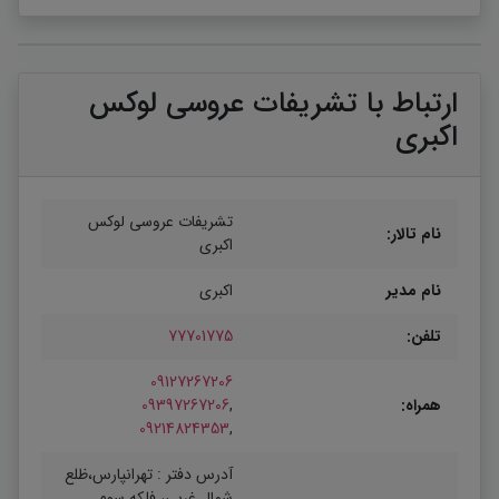
ارتباط با تشریفات عروسی لوکس
اکبری
تشریفات عروسی لوکس
نام تالار:
اکبری
نام مدیر
اکبری
تلفن:
77701775
09127267206
همراه:
,
09397267206
09214824353
,
آدرس دفتر : تهرانپارس،ظلع
شمال غربی، فلکه سوم