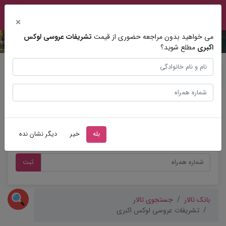
×
می خواهید بدون مراجعه حضوری از قیمت
تشریفات عروسی لوکس
اکبری
مطلع شوید؟
مشاوره عروسی
بله
خیر
دیگر نشان نده
ثبت
بانک تالار
جستجوی تالار
تشریفات عروسی لوکس اکبری