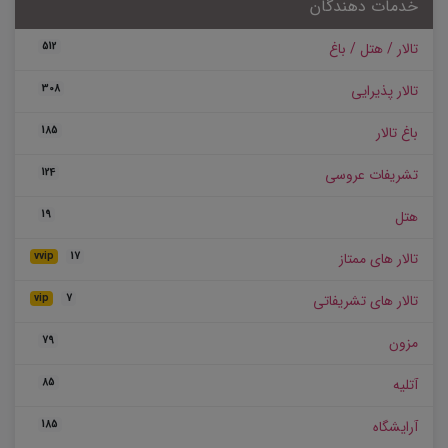
خدمات دهندگان
تالار / هتل / باغ
512
تالار پذیرایی
308
باغ تالار
185
تشریفات عروسی
124
هتل
19
تالار های ممتاز
vvip
17
تالار های تشریفاتی
vip
7
مزون
79
آتلیه
85
آرایشگاه
185