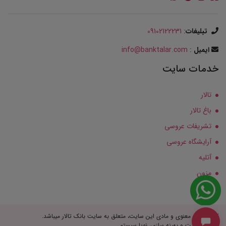
تبلیغات
:
09102122231
ایمیل
:
info@banktalar.com
خدمات سایت
تالار
باغ تالار
تشریفات عروسی
آرایشگاه عروسی
آتلیه
مزون
کلیه حقوق معنوی و مادی این سایت، متعلق به سایت بانک تالار میباشد.
طراحی سایت و بهینه سازی، نویا سیستم