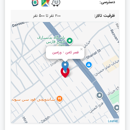
دسترسی:
ظرفیت تالار:
200 نفر تا 500 نفر
×
قصر ثامن - ورامین
Leaflet