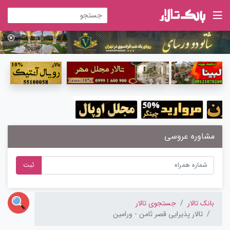
مشاوره عروسی
ثبت
بانک تالار
جستجوی تالار
تالار پذیرایی قصر ثامن - ورامین