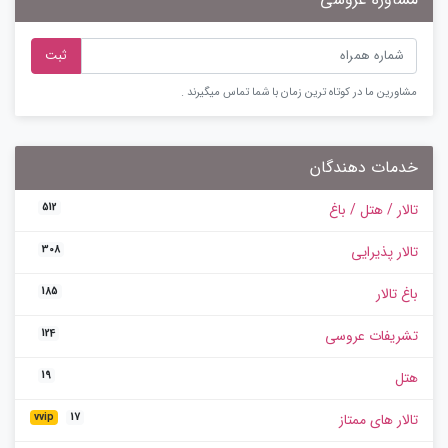
ثبت
مشاورین ما در کوتاه ترین زمان با شما تماس میگیرند .
خدمات دهندگان
تالار / هتل / باغ
512
تالار پذیرایی
308
باغ تالار
185
تشریفات عروسی
124
هتل
19
تالار های ممتاز
vvip
17