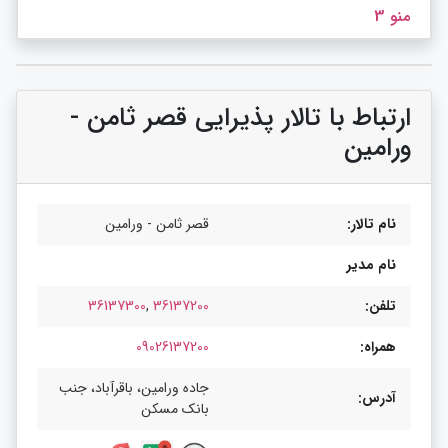
منو 3
ارتباط با تالار پذیرایی قصر ثامن -
ورامین
نام تالار:
قصر ثامن - ورامین
نام مدیر
تلفن:
36137200
,
36137300
همراه:
09026137200
جاده ورامین، باقرآباد، جنب
آدرس:
بانک مسکن