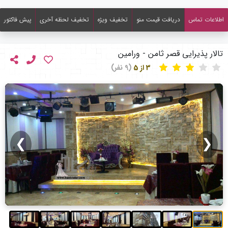
اطلاعات تماس
دریافت قیمت منو
تخفیف ویژه
تخفیف لحظه آخری
پیش فاکتور
تالار پذیرایی قصر ثامن - ورامین
3 از 5
(9 نفر)
❯
❮