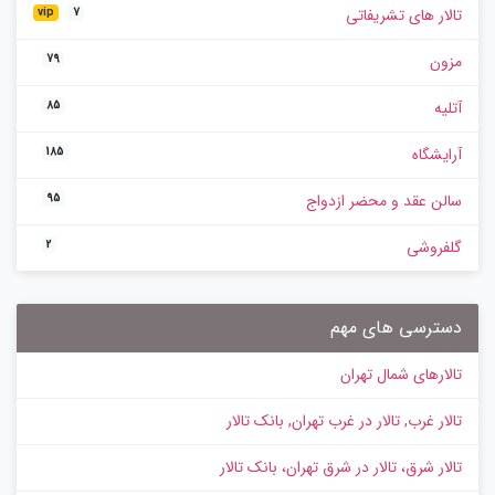
تالار های تشریفاتی
vip
7
مزون
79
آتلیه
85
آرایشگاه
185
سالن عقد و محضر ازدواج
95
گلفروشی
2
دسترسی های مهم
تالارهای شمال تهران
تالار غرب, تالار در غرب تهران, بانک تالار
تالار شرق، تالار در شرق تهران، بانک تالار