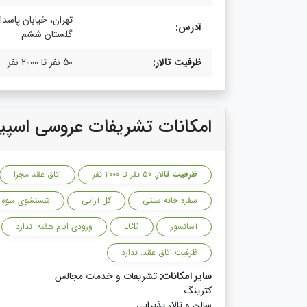
تهران، خیابان پاسدار
آدرس:
گلستان ششم
ظرفیت تالار:
50 نفر تا 2000 نفر
امکانات تشریفات عروسی اسپیو
ظرفیت تالار
: 50 نفر تا 2000 نفر
اتاق عقد مجزا
سفره خانه سنتی
گل آرایی
شستشوی میوه
آسانسور
LCD
ورودی ایام هفته: ندارد
ظرفیت اتاق عقد: ندارد
سایر امکانات:
تشریفات و خدمات مجالس
کترینگ
سالن و تالار پذیرایی