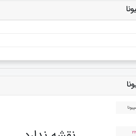
نا
نا
یونا
نقشه ندارد
2