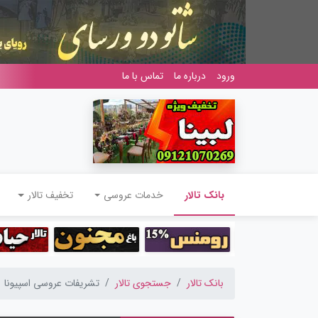
ورود
درباره ما
تماس با ما
(current)
بانک تالار
خدمات عروسی
تخفیف تالار
بانک تالار
جستجوی تالار
تشریفات عروسی اسپیونا