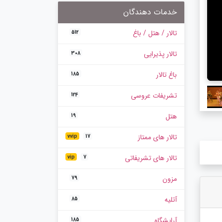
خدمات دهندگان
تالار / هتل / باغ
512
تالار پذیرایی
308
باغ تالار
185
تشریفات عروسی
124
هتل
19
تالار های ممتاز
vvip
17
تالار های تشریفاتی
vip
7
مزون
79
آتلیه
85
آرایشگاه
185