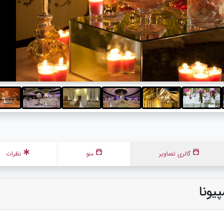
گالری تصاویر
منو
نظرات
یونا