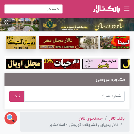
مشاوره عروسی
ثبت
بانک تالار
جستجوی تالار
تالار پذیرایی تشریفات کوروش - اسلامشهر