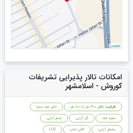
Leaflet
امکانات تالار پذیرایی تشریفات
کوروش - اسلامشهر
ظرفیت تالار
: 400 نفر تا 800 نفر
اتاق عقد مجزا
سفره عقد
گل آرایی
شمع آرایی
مشعل آرایی
کافی شاپ
LCD