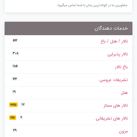
مشاورین ما در کوتاه ترین زمان با شما تماس میگیرند .
خدمات دهندگان
تالار / هتل / باغ
512
تالار پذیرایی
308
باغ تالار
185
تشریفات عروسی
124
هتل
19
تالار های ممتاز
vvip
17
تالار های تشریفاتی
vip
7
مزون
79