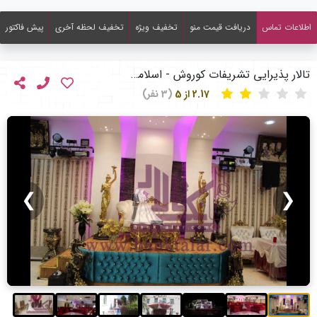
اطلاعات تماس
دریافت قیمت منو
تخفیف ویژه
تخفیف لحظه آخری
پیش فاکتور
تالار پذیرایی تشریفات کوروش - اسلامشهر
2.17 از 5
(3 نفر)
❯
❮