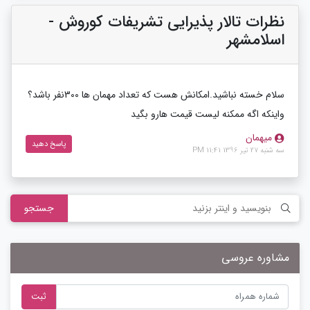
نظرات تالار پذیرایی تشریفات کوروش -
اسلامشهر
سلام خسته نباشید.امکانش هست که تعداد مهمان ها 300نفر باشد؟
واینکه اگه ممکنه لیست قیمت هارو بگید
میهمان
پاسخ دهید
سه شنبه 27 تیر 1396 11:41 PM
جستجو
مشاوره عروسی
ثبت