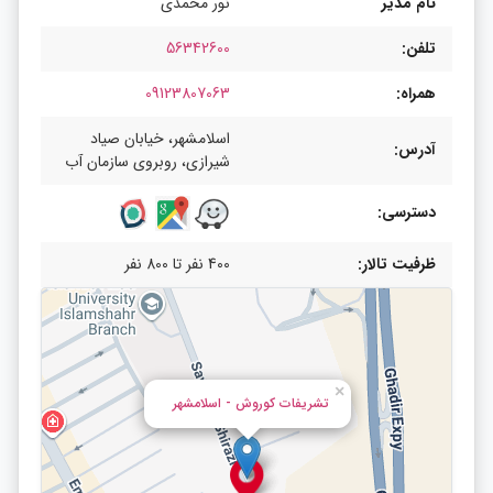
نام مدیر
نور محمدی
تلفن:
56342600
همراه:
09123807063
اسلامشهر، خیابان صیاد
آدرس:
شیرازی، روبروی سازمان آب
دسترسی:
ظرفیت تالار:
400 نفر تا 800 نفر
×
تشریفات کوروش - اسلامشهر