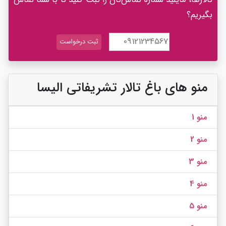
بگیریم؟
منو های باغ تالار تشریفاتی الیسا
منو 1
منو 2
منو 3
منو 4
منو 5