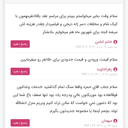
سلام وقت بخیر میخواستم ببینم برای مراسم عقد با85نفرمهمون با
کیک شام و مخلفات دسر ژله دیجی و فیلمبردار چقدر هزینه اش
میشه البته برای شهریور ماه هم میخوایم ،باتشکر
خانم امامی
پاسخ دهید
سه شنبه 14 مرداد 1404 12:19 AM
سلام قیمت ورودی و قیمت حدودی برای ۱۵۰نفر رو میفرمایین
زهراجاوید
پاسخ دهید
یکشنبه 13 آذر 1401 10:02 PM
سلام جناب اقاي حمزه واقعا سنگ تمام گذاشتيد خدمات وغذاتون
فوقالعاده بود موزيكتون عالي ودرجه يك بود تنها ضعف باغ شما اين
بود كة دلمون نمي خواست كة سالن ترك كنيم وبريم منزل انشاالله
تولد بچمم اينجا يا مجموعه جديدتون بگيرم
میهمان
پاسخ دهید
شنبه 23 تیر 1397 9:34 PM