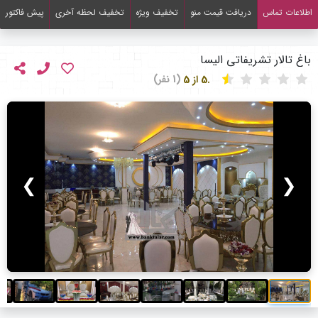
اطلاعات تماس
دریافت قیمت منو
تخفیف ویژه
تخفیف لحظه آخری
پیش فاکتور
باغ تالار تشریفاتی الیسا
.5 از 5
(1 نفر)
❯
❮