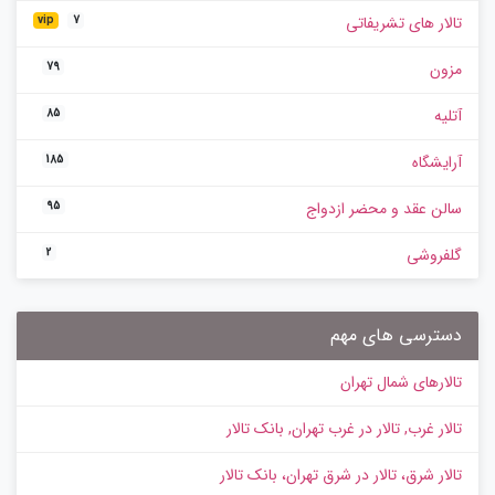
تالار های تشریفاتی
vip
7
مزون
79
آتلیه
85
آرایشگاه
185
سالن عقد و محضر ازدواج
95
گلفروشی
2
دسترسی های مهم
تالارهای شمال تهران
تالار غرب, تالار در غرب تهران, بانک تالار
تالار شرق، تالار در شرق تهران، بانک تالار