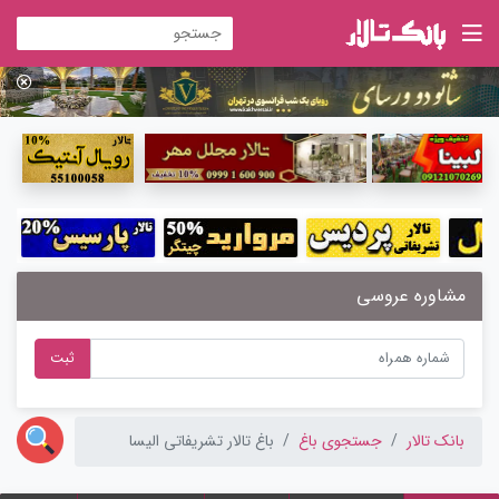
مشاوره عروسی
ثبت
بانک تالار
جستجوی باغ
باغ تالار تشریفاتی الیسا