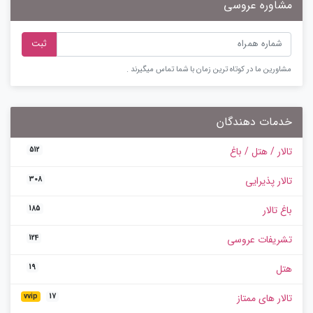
مشاوره عروسی
ثبت
مشاورین ما در کوتاه ترین زمان با شما تماس میگیرند .
خدمات دهندگان
تالار / هتل / باغ
512
تالار پذیرایی
308
باغ تالار
185
تشریفات عروسی
124
هتل
19
تالار های ممتاز
vvip
17