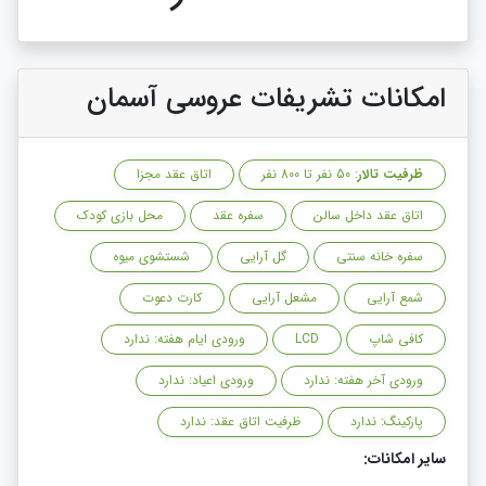
امکانات تشریفات عروسی آسمان
ظرفیت تالار
: 50 نفر تا 800 نفر
اتاق عقد مجزا
اتاق عقد داخل سالن
سفره عقد
محل بازی کودک
سفره خانه سنتی
گل آرایی
شستشوی میوه
شمع آرایی
مشعل آرایی
کارت دعوت
کافی شاپ
LCD
ورودی ایام هفته: ندارد
ورودی آخر هفته: ندارد
ورودی اعیاد: ندارد
پارکینگ: ندارد
ظرفیت اتاق عقد: ندارد
سایر امکانات: