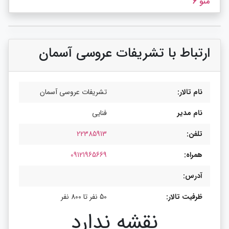
منو 6
ارتباط با تشریفات عروسی آسمان
نام تالار:
تشریفات عروسی آسمان
نام مدیر
فنایی
تلفن:
22385913
همراه:
09121965669
آدرس:
ظرفیت تالار:
50 نفر تا 800 نفر
نقشه ندارد