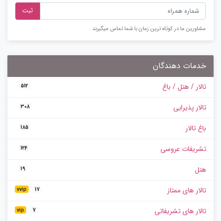
ثبت
مشاورین ما در کوتاه ترین زمان با شما تماس میگیرند .
خدمات دهندگان
تالار / هتل / باغ
512
تالار پذیرایی
308
باغ تالار
185
تشریفات عروسی
124
هتل
19
تالار های ممتاز
vvip
17
تالار های تشریفاتی
vip
7