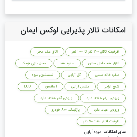
امکانات تالار پذیرایی لوکس ایمان
ظرفیت تالار
: 300 نفر تا 1000 نفر
اتاق عقد مجزا
اتاق عقد داخل سالن
سفره عقد
محل بازی کودک
سفره خانه سنتی
گل آرایی
شستشوی میوه
شمع آرایی
مشعل آرایی
آسانسور
LCD
ورودی ایام هفته: دارد
ورودی آخر هفته: دارد
ورودی اعیاد: دارد
پارکینگ: 800 خودرو
ظرفیت اتاق عقد: 50 نفر
سایر امکانات:
میوه آرایی