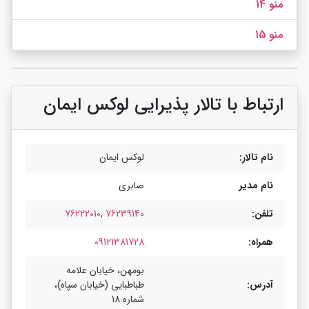
منو 14
منو 15
ارتباط با تالار پذیرایی لوکس ایمان
نام تالار:
لوکس ایمان
نام مدیر
صابری
تلفن:
76239140
,
76222010
همراه:
09121381728
بومهن، خیابان علامه
آدرس:
طباطبایی (خیابان سپاه)،
شماره 18