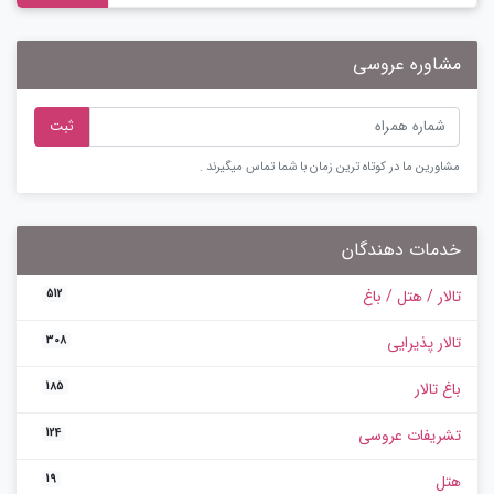
مشاوره عروسی
ثبت
مشاورین ما در کوتاه ترین زمان با شما تماس میگیرند .
خدمات دهندگان
تالار / هتل / باغ
512
تالار پذیرایی
308
باغ تالار
185
تشریفات عروسی
124
هتل
19