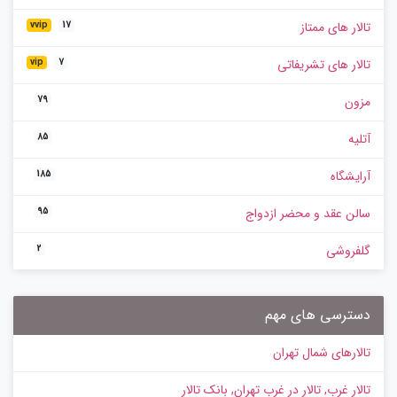
تالار های ممتاز
vvip
17
تالار های تشریفاتی
vip
7
مزون
79
آتلیه
85
آرایشگاه
185
سالن عقد و محضر ازدواج
95
گلفروشی
2
دسترسی های مهم
تالارهای شمال تهران
تالار غرب, تالار در غرب تهران, بانک تالار