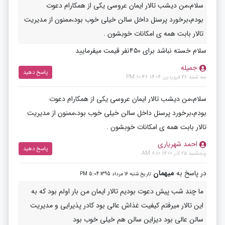
سلام،من دیشب تالار ایمان عروسی یکی از همکارام دعوت
بودم،برخورد پرسنل داخل سالن خیلی خوب بود،ممنون از مدیریت
تالار بابت همه ی امکانات خوبشون .
سلام خسته نباشد برای ۴۵۰نفر قیمت میفرمایید
جمیله
پاسخ دهید
سه شنبه 26 فروردین 1404 10:46 PM
سلام،من دیشب تالار ایمان عروسی یکی از همکارام دعوت
بودم،برخورد پرسنل داخل سالن خیلی خوب بود،ممنون از مدیریت
تالار بابت همه ی امکانات خوبشون .
احمد شهریاری
پاسخ دهید
پنجشنبه 25 آذر 1400 8:10 AM
در پاسخ به
میهمان
تاریخ شنبه 16 مرداد 1395 5:04 PM
ما چند شب پیش دعوت بودیم تالار ایمان من بار اولم بود که به
این تالار میرفتم کیفیت غذاش عالی بود کادر پذیرایی و مدیریت
سالن عالی بود دیزاین سالن هم خیلی خوب بود