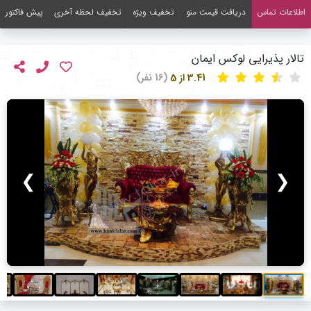
اطلاعات تماس
دریافت قیمت منو
تخفیف ویژه
تخفیف لحظه آخری
پیش فاکتور
تالار پذیرایی لوکس ایمان
3.41 از 5
(16 نفر)
❯
❮