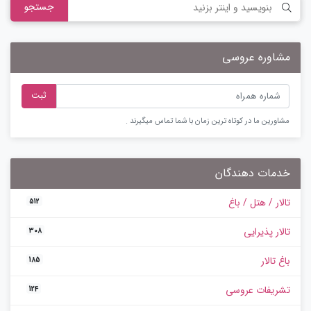
جستجو
مشاوره عروسی
ثبت
مشاورین ما در کوتاه ترین زمان با شما تماس میگیرند .
خدمات دهندگان
تالار / هتل / باغ
512
تالار پذیرایی
308
باغ تالار
185
تشریفات عروسی
124