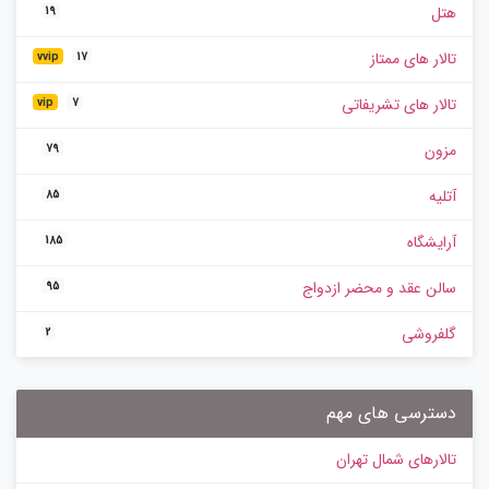
هتل
19
تالار های ممتاز
vvip
17
تالار های تشریفاتی
vip
7
مزون
79
آتلیه
85
آرایشگاه
185
سالن عقد و محضر ازدواج
95
گلفروشی
2
دسترسی های مهم
تالارهای شمال تهران