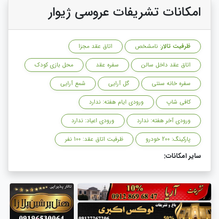
امکانات تشریفات عروسی ژیوار
ظرفیت تالار
: نامشخص
اتاق عقد مجزا
اتاق عقد داخل سالن
سفره عقد
محل بازی کودک
سفره خانه سنتی
گل آرایی
شمع آرایی
کافی شاپ
ورودی ایام هفته: ندارد
ورودی آخر هفته: ندارد
ورودی اعیاد: ندارد
پارکینگ: 200 خودرو
ظرفیت اتاق عقد: 100 نفر
سایر امکانات: