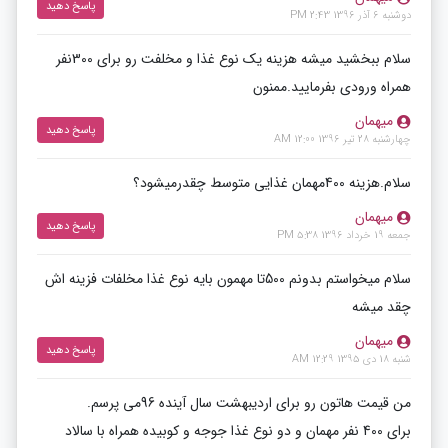
پاسخ دهید
دوشنبه 6 آذر 1396 2:43 PM
سلام ببخشید میشه هزینه یک نوع غذا و مخلفت رو برای 300نفر
همراه ورودی بفرمایید.ممنون
میهمان
پاسخ دهید
چهارشنبه 28 تیر 1396 12:00 AM
سلام.هزینه 400مهمان غذایی متوسط چقدرمیشود؟
میهمان
پاسخ دهید
جمعه 19 خرداد 1396 5:38 PM
سلام میخواستم بدونم 500تا مهمون بایه نوع غذا مخلفات فزینه اش
چقد میشه
میهمان
پاسخ دهید
شنبه 18 دی 1395 12:29 AM
من قیمت هاتون رو برای اردیبهشت سال آینده 96می پرسم.
برای 400 نفر مهمان و دو نوع غذا جوجه و کوبیده همراه با سالاد