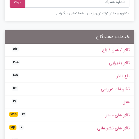
ثبت
مشاورین ما در کوتاه ترین زمان با شما تماس میگیرند .
خدمات دهندگان
تالار / هتل / باغ
512
تالار پذیرایی
308
باغ تالار
185
تشریفات عروسی
124
هتل
19
تالار های ممتاز
vvip
17
تالار های تشریفاتی
vip
7