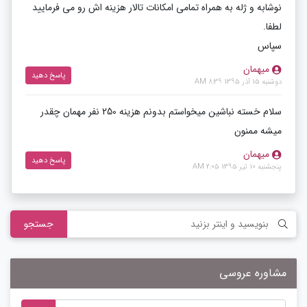
نوشابه و ژله به همراه تمامی امکانات تالار هزینه اش رو می فرمایید
لطفا.
سپاس
میهمان
پاسخ دهید
دوشنبه 15 آذر 1395 8:39 AM
سلام خسته نباشین میخواستم بدونم هزینه 250 نفر مهمان چقدر
میشه ممنون
میهمان
پاسخ دهید
پنجشنبه 10 تیر 1395 2:05 AM
جستجو
مشاوره عروسی