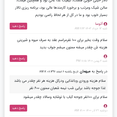
تالار خیلی خوبی هست، کیفیت غذا عالی بود و همچنین قیمت،
سالن شیک و‌مرتب و برخورد کارمندها عالی بود، برنامه ریزی تالار
بسیار خوب بود و ما در کل از هر لحاظ راضی بودیم
آتوسا
پاسخ دهید
شنبه 12 خرداد 1403 2:23 AM
سلام وقت بخیر برای ۱۰۰ نفرمراسم عقد به صرف میوه و شیرینی
هزینه ش چقدر میشه ممنون میشم جواب بدید
پاسخ دهید
شنبه 2 بهمن 1400 11:15 PM
در پاسخ به
میهمان
تاریخ یکشنبه 6 اسفند 1396 12:08 AM
سلام هزینه ورودی وباغذایی ودرکل هزینه هر نفر چقدر می باشد
غذا جوجه باشد برایی شب نیمه شعبان ممنون ۶۰۰ نفر
سلام برای ۱۰۰نفر جوحه کباب با نوشابه وسالاد چقدر میشود
پاسخ دهید
دوشنبه 29 آذر 1400 12:00 AM