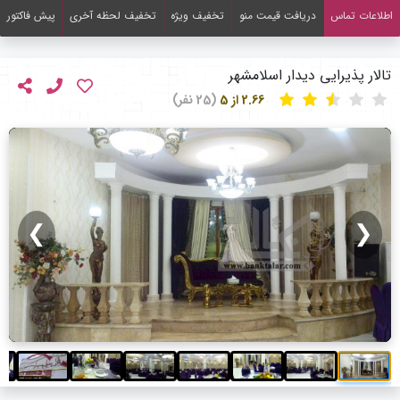
اطلاعات تماس
دریافت قیمت منو
تخفیف ویژه
تخفیف لحظه آخری
پیش فاکتور
تالار پذیرایی دیدار اسلامشهر
2.66 از 5
(25 نفر)
❯
❮