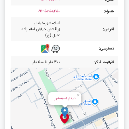
همراه:
09125358450
اسلامشهر،خیابان
آدرس:
زرافشان،خیابان امام زاده
عقیل (ع)
دسترسی:
ظرفیت تالار:
300 نفر تا 500 نفر
×
دیدار اسلامشهر