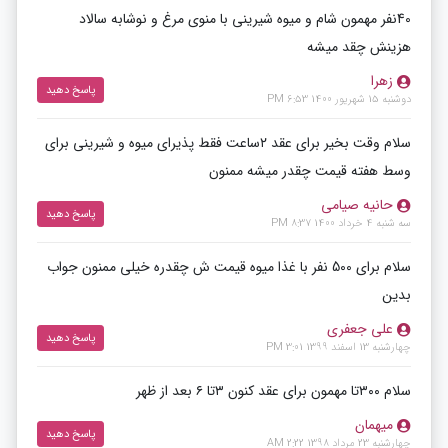
40نفر مهمون شام و میوه شیرینی با منوی مرغ و نوشابه سالاد
هزینش چقد میشه
زهرا
پاسخ دهید
دوشنبه 15 شهریور 1400 6:53 PM
سلام وقت بخیر برای عقد ۲ساعت فقط پذیرای میوه و شیرینی برای
وسط هفته قیمت چقدر میشه ممنون
حانیه صیامی
پاسخ دهید
سه شنبه 4 خرداد 1400 8:37 PM
سلام برای 500 نفر با غذا میوه قیمت ش چقدره خیلی ممنون جواب
بدین
علی جعفری
پاسخ دهید
چهارشنبه 13 اسفند 1399 3:01 PM
سلام ۳۰۰تا مهمون برای عقد کنون ۳تا ۶ بعد از ظهر
میهمان
پاسخ دهید
چهارشنبه 23 مرداد 1398 2:22 AM