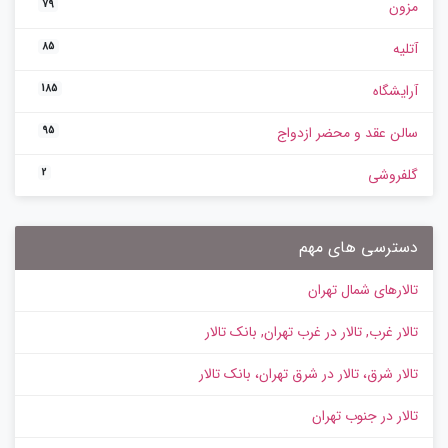
مزون
79
آتلیه
85
آرایشگاه
185
سالن عقد و محضر ازدواج
95
گلفروشی
2
دسترسی های مهم
تالارهای شمال تهران
تالار غرب, تالار در غرب تهران, بانک تالار
تالار شرق، تالار در شرق تهران، بانک تالار
تالار در جنوب تهران