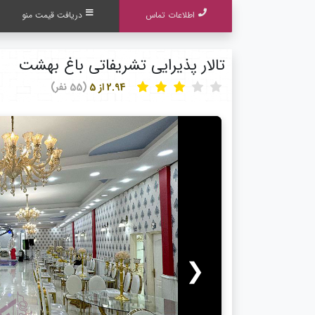
اطلاعات تماس
دریافت قیمت منو
تالار پذیرایی تشریفاتی باغ بهشت
2.94 از 5
(55 نفر)
❮