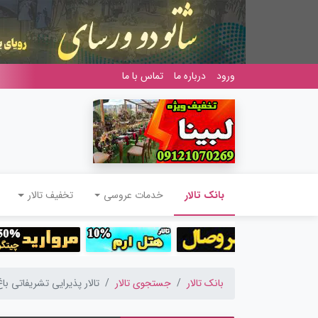
ورود
درباره ما
تماس با ما
(current)
بانک تالار
خدمات عروسی
تخفیف تالار
بانک تالار
جستجوی تالار
تالار پذیرایی تشریفاتی ب