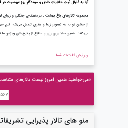
آیا به دُنبالِ ثبتِ خاطِراتِ خاصّ و موندگارِ روزِ عروسیت 
مجموعه تالارهای باغ بهشت
، در منطقه‌ی جنگلی و زیبای لو
از جشنِ تو به یه تصویرِ زیبا و هنری تبدیل می‌شه. تیمِ حرف
می‌کنند. همین حالا برای رزرو و اطلاع از پکیج‌های ویژه‌ی 
ویرایش اطلاعات شما
«می‌خواهید همین امروز لیست تالارهای متناسب با
منو های تالار پذیرایی تشریفا