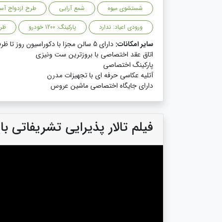
شستشوی میوه
شمع آرایی
طرح ازدواج آس
ورودی اعیاد: ندارد
پارکینگ: 1200 خودرو
ظرفی
سایر امکانات:
دارای 5 سالن مجزا با دکوراسیون روز تا ظرفیت 800نفر
اتاق عقد اختصاصی با بروزترین ست ونیزی
پارکینگ اختصاصی
آتلیه عکاسی حرفه ای با تجهیزات مدرن
دارای جایگاه اختصاصی ماشین عروس
فیلم تالار پذیرایی تشریفاتی 