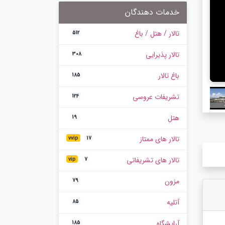
خدمات دهندگان
تالار / هتل / باغ
512
تالار پذیرایی
308
باغ تالار
185
تشریفات عروسی
124
هتل
19
تالار های ممتاز
vvip
17
تالار های تشریفاتی
vip
7
مزون
79
آتلیه
85
آرایشگاه
185