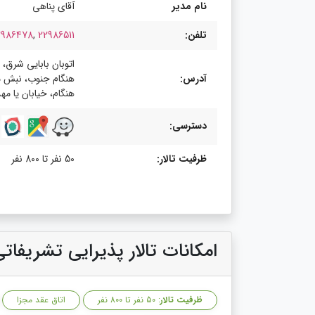
نام مدیر
آقای پناهی
تلفن:
22986511
,
2986478
اتوبان بابایی شرق، 
آدرس:
هنگام جنوب، نبش م
هنگام، خیابان یا مه
دسترسی:
ظرفیت تالار:
50 نفر تا 800 نفر
امکانات تالار پذیرایی تشریفا
ظرفیت تالار
: 50 نفر تا 800 نفر
اتاق عقد مجزا