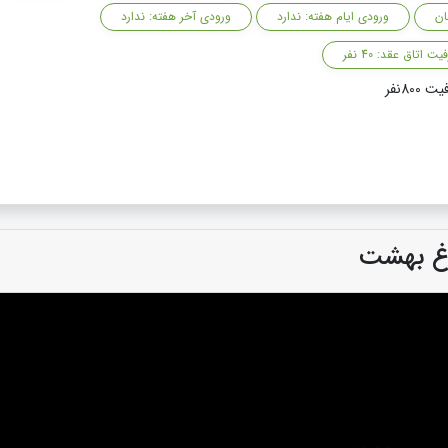
ان
ورودی ایام هفته: ندارد
ورودی آخر هفته: ندارد
ت اتاق عقد: 40 نفر
باغ بهشت