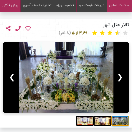
اطلاعات تماس
دریافت قیمت منو
تخفیف ویژه
تخفیف لحظه آخری
پیش فاکتور
تالار هتل شهر
3.69 از 5
(8 نفر)
❯
❮