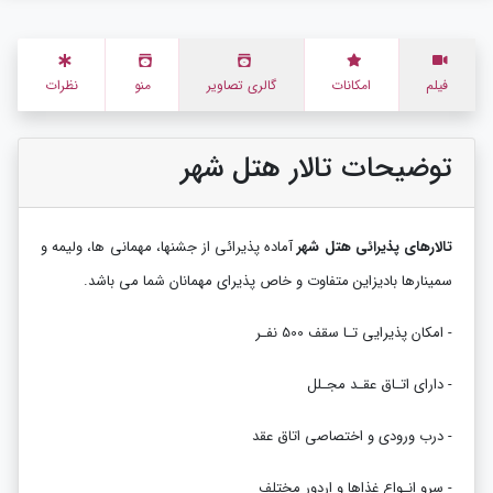
فیلم
امکانات
گالری تصاویر
منو
نظرات
توضیحات تالار هتل شهر
تالارهای پذیرائی هتل شهر
آماده پذیرائی از جشنها، مهمانی ها، ولیمه و
سمینارها بادیزاین متفاوت و خاص پذیرای مهمانان شما می باشد.
- امکان پذیرایی تـا سقف 500 نفـر
- دارای اتـاق عقـد مجـلل
- درب ورودی و اختصاصی اتاق عقد
- سرو انـواع غذاها و اردور مختلف