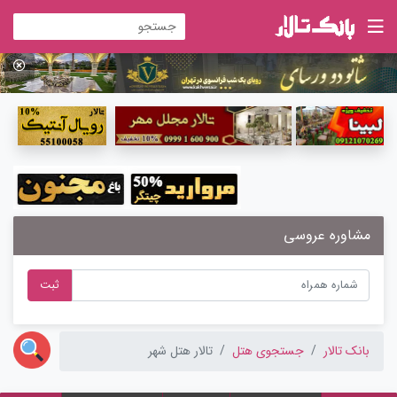
مشاوره عروسی
ثبت
بانک تالار
جستجوی هتل
تالار هتل شهر