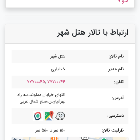
منو 9
ارتباط با تالار هتل شهر
نام تالار:
هتل شهر
نام مدیر
خدایاری
تلفن:
77700044
,
77700045
انتهای خیابان دماوند،سه راه
آدرس:
تهرانپارس،ضلع شمال غربی
دسترسی:
ظرفیت تالار:
150 نفر تا 550 نفر