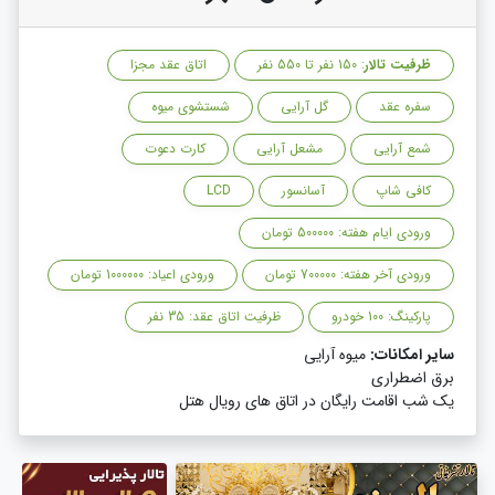
ظرفیت تالار
: 150 نفر تا 550 نفر
اتاق عقد مجزا
سفره عقد
گل آرایی
شستشوی میوه
شمع آرایی
مشعل آرایی
کارت دعوت
کافی شاپ
آسانسور
LCD
ورودی ایام هفته: 500000 تومان
ورودی آخر هفته: 700000 تومان
ورودی اعیاد: 1000000 تومان
پارکینگ: 100 خودرو
ظرفیت اتاق عقد: 35 نفر
سایر امکانات:
میوه آرایی
برق اضطراری
یک شب اقامت رایگان در اتاق های رویال هتل