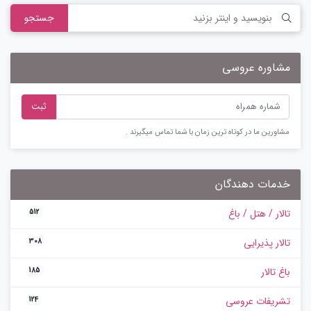
جستجو
مشاوره عروسی
ثبت
مشاورین ما در کوتاه ترین زمان با شما تماس میگیرند .
خدمات دهندگان
تالار / هتل / باغ
512
تالار پذیرایی
308
باغ تالار
185
تشریفات عروسی
124