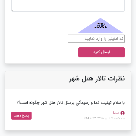
نظرات تالار هتل شهر
با سلام كيفيت غذا و رسيدگي پرسنل تالار هتل شهر چگونه است!؟
سما
پاسخ دهید
سه شنبه 4 آبان 1395 8:43 PM