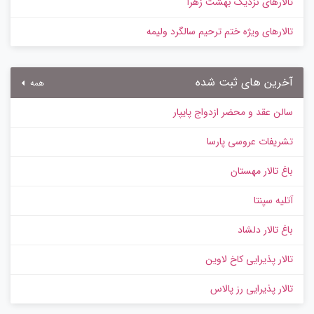
تالارهای نزدیک بهشت زهرا
تالارهای ویژه ختم ترحیم سالگرد ولیمه
آخرین های ثبت شده
همه
سالن عقد و محضر ازدواج پایپار
تشریفات عروسی پارسا
باغ تالار مهستان
آتلیه سپنتا
باغ تالار دلشاد
تالار پذیرایی کاخ لاوین
تالار پذیرایی رز پالاس