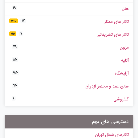
هتل
19
تالار های ممتاز
vvip
17
تالار های تشریفاتی
vip
7
مزون
79
آتلیه
85
آرایشگاه
185
سالن عقد و محضر ازدواج
95
گلفروشی
2
دسترسی های مهم
تالارهای شمال تهران