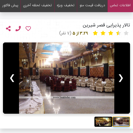
اطلاعات تماس
دریافت قیمت منو
تخفیف ویژه
تخفیف لحظه آخری
پیش فاکتور
تالار پذیرایی قصر شیرین
3.29 از 5
(7 نفر)
❯
❮