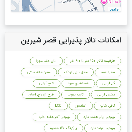
Leaflet
امکانات تالار پذیرایی قصر شیرین
ظرفیت تالار
: 150 نفر تا 600 نفر
اتاق عقد مجزا
سفره عقد
محل بازی کودک
سفره خانه سنتی
گل آرایی
شستشوی میوه
شمع آرایی
مشعل آرایی
کارت دعوت
طرح ازدواج آسان
کافی شاپ
آسانسور
LCD
ورودی ایام هفته: دارد
ورودی آخر هفته: دارد
ورودی اعیاد: دارد
پارکینگ: 120 خودرو