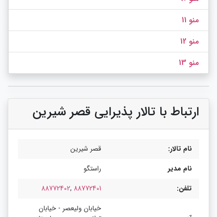
منو 11
منو 12
منو 13
ارتباط با تالار پذیرایی قصر شیرین
نام تالار:
قصر شیرین
نام مدیر
راستگو
تلفن:
88772401
,
88772402
خیابان ولیعصر - خیابان