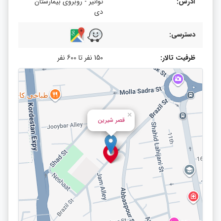
آدرس:
توانیر - روبروی بیمارستان
دی
دسترسی:
ظرفیت تالار:
150 نفر تا 600 نفر
×
قصر شیرین