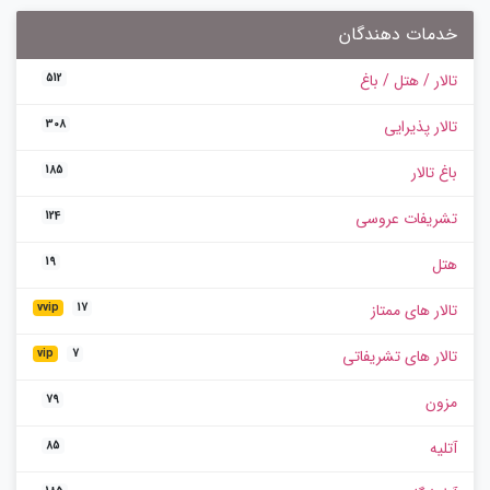
خدمات دهندگان
تالار / هتل / باغ
512
تالار پذیرایی
308
باغ تالار
185
تشریفات عروسی
124
هتل
19
تالار های ممتاز
vvip
17
تالار های تشریفاتی
vip
7
مزون
79
آتلیه
85