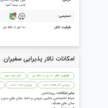
جنب بیمه آسیا
دسترسی:
ظرفیت تالار:
100 نفر تا 550 نفر
امکانات تالار پذیرایی سفیران
ظرفیت تالار
: 100 نفر تا 550 نفر
اتاق عقد مجزا
ورودی آخر هفته: ندارد
ورودی اعیاد: ندارد
سایر امکانات:
پروجکشن
حياط اختصاصي ماشين عروس و داماد سالن هاي بدون 
سالن هاي همكف