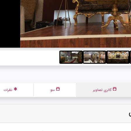
گالری تصاویر
منو
نظرات