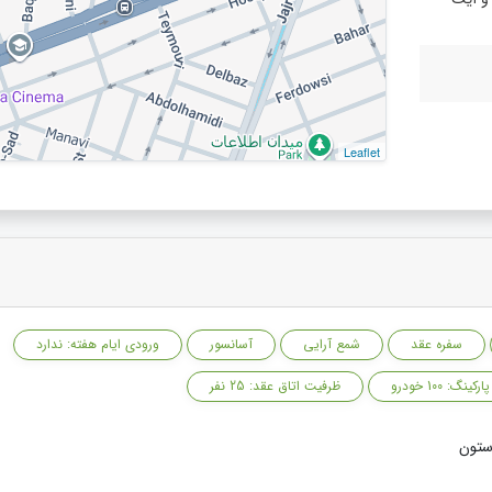
Leaflet
سفره عقد
شمع آرایی
آسانسور
ورودی ایام هفته: ندارد
پارکینگ: 100 خودرو
ظرفیت اتاق عقد: 25 نفر
ستون