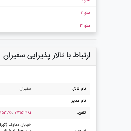
منو 2
منو 3
ارتباط با تالار پذیرایی سفیران
نام تالار:
سفیران
نام مدیر
تلفن:
77952981
,
952976
خیابان دماوند (تهرا
آدرس:
بین چهارراه خاقانی