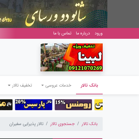
ورود
درباره ما
تماس با ما
(current)
بانک تالار
خدمات عروسی
تخفیف تالار
بانک تالار
جستجوی تالار
تالار پذیرایی سفیران