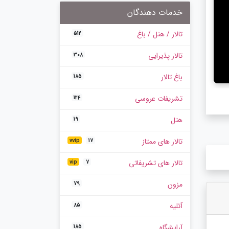
خدمات دهندگان
تالار / هتل / باغ
512
تالار پذیرایی
308
باغ تالار
185
تشریفات عروسی
124
هتل
19
تالار های ممتاز
vvip
17
تالار های تشریفاتی
vip
7
مزون
79
آتلیه
85
آرایشگاه
185