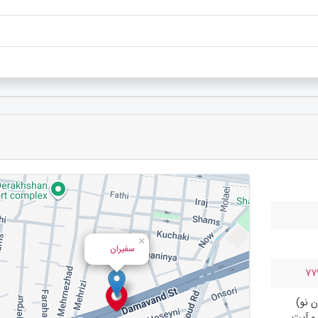
×
سفیران
77
ن نو)
 و آیت