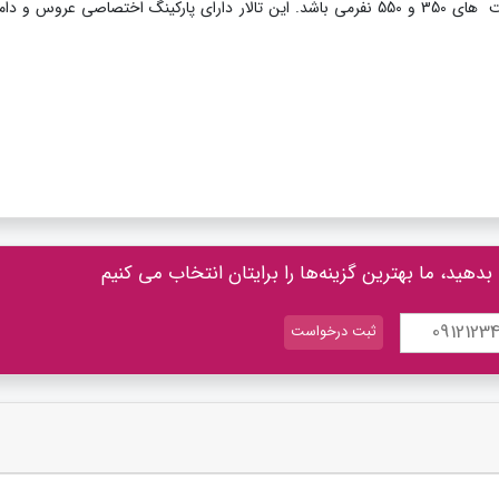
دارای دو سالن به ظرفیت های 350 و 550 نفرمی باشد. این تالار دارای پارکینگ اختصاصی عروس و د
 بدهید، ما بهترین گزینه‌ها را برایتان انتخاب می کنیم