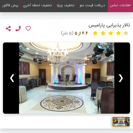
اطلاعات تماس
دریافت قیمت منو
تخفیف ویژه
تخفیف لحظه آخری
پیش فاکتور
تالار پذیرایی پارامیس
4.4 از 5
(5 نفر)
❯
❮