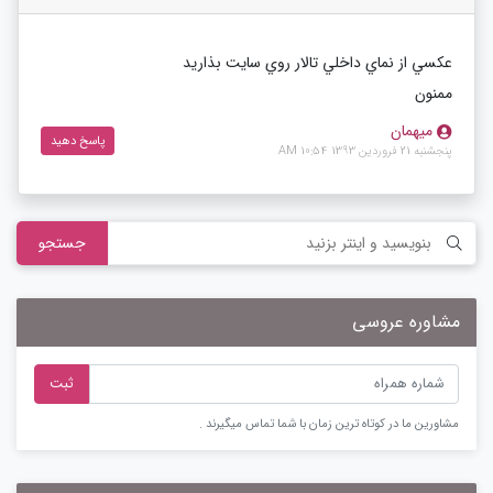
عكسي از نماي داخلي تالار روي سايت بذاريد
ممنون
میهمان
پاسخ دهید
پنجشنبه 21 فروردین 1393 10:54 AM
جستجو
مشاوره عروسی
ثبت
مشاورین ما در کوتاه ترین زمان با شما تماس میگیرند .