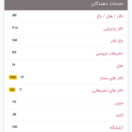
خدمات دهندگان
تالار / هتل / باغ
512
تالار پذیرایی
308
باغ تالار
185
تشریفات عروسی
124
هتل
19
تالار های ممتاز
vvip
17
تالار های تشریفاتی
vip
7
مزون
79
آتلیه
85
آرایشگاه
185