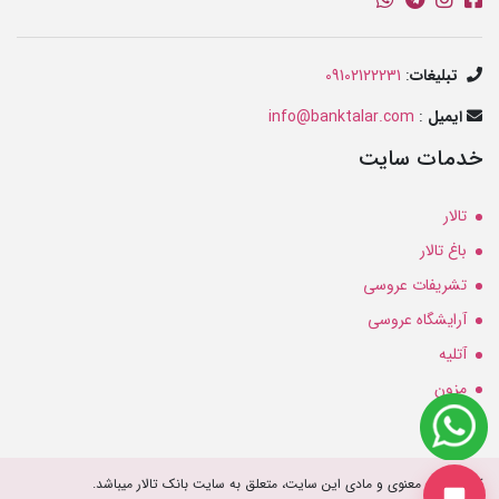
تبلیغات
:
09102122231
ایمیل
:
info@banktalar.com
خدمات سایت
تالار
باغ تالار
تشریفات عروسی
آرایشگاه عروسی
آتلیه
مزون
کلیه حقوق معنوی و مادی این سایت، متعلق به سایت بانک تالار میباشد.