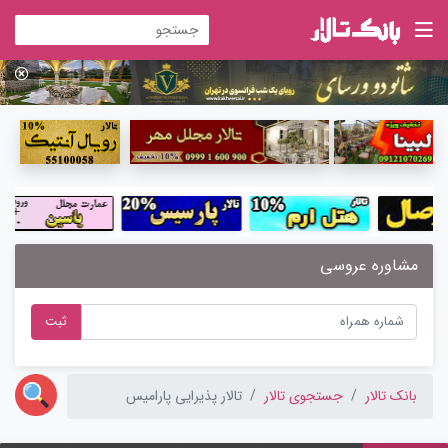
مشاوره عروسی
ثبت
بانک تالار
جستجوی تالار
تالار پذیرایی پارامیس