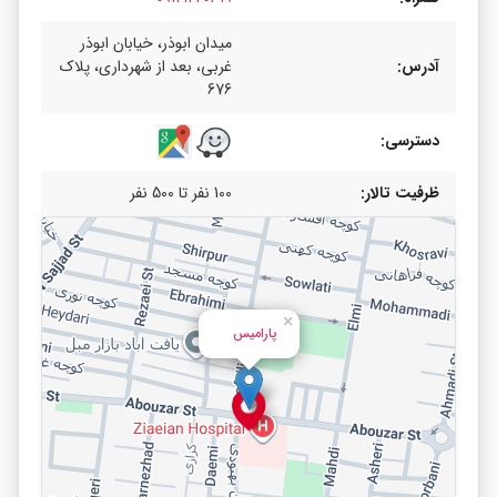
میدان ابوذر، خیابان ابوذر
آدرس:
غربی، بعد از شهرداری، پلاک
676
دسترسی:
ظرفیت تالار:
100 نفر تا 500 نفر
×
پارامیس